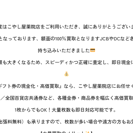
度はこやし屋薬院店をご利用いただき、誠にありがとうござい
なっております、額面の100％買取となりますJCBやDCなど
持ち込みいただきました
額も大きくなるため、スピーディかつ正確に査定し、即日現金
ギフト券の現金化・高価買取』なら、こやし屋薬院店にお任せ
／DC／全国百貨店共通券など、各種金券・商品券を幅広く高価買
1枚からでもOK！大量枚数も即日対応可能です。
出張料無料）も承りますので、枚数が多い場合や遠方の方もお