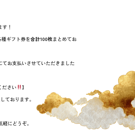
ます！
各種ギフト券を
合計100枚
まとめてお
にてお支払いさせていただきました
ください
】
取しております。
気軽にどうぞ。