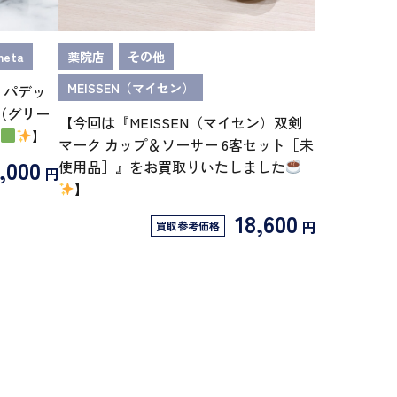
neta
薬院店
その他
MEISSEN（マイセン）
 パデッ
（グリー
【今回は『MEISSEN（マイセン）双剣
】
マーク カップ＆ソーサー 6客セット［未
,000
使用品］』をお買取りいたしました
円
】
18,600
円
買取参考価格