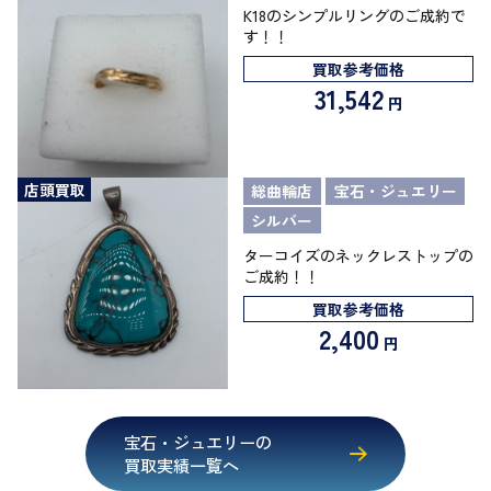
K18のシンプルリングのご成約で
す！！
買取参考価格
31,542
円
店頭買取
総曲輪店
宝石・ジュエリー
シルバー
ターコイズのネックレストップの
ご成約！！
買取参考価格
2,400
円
宝石・ジュエリーの
買取実績一覧へ