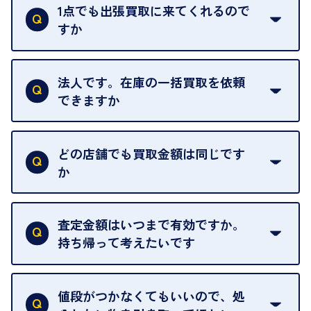
ただし、お品物の種類や量によっては対応させてい
1点でも出張買取に来てくれるので
ただくことがあります。
すか
お気軽にお問合せください。
はい。1点でもお伺いします。
法人です。在庫の一括買取を依頼
できますか
はい。喜んで承ります。出張買取をご利用くださ
い。
どの店舗でも買取金額は同じです
ご指定の場所にお伺いします。
か
はい。全店舗一律です。
ただし、中古市場は日々変動するため、査定した日
査定金額はいつまで有効ですか。
によって査定額が変わることはございます。
持ち帰って考えたいです
査定額は当日限り有効です。
中古市場が日々変動するため、翌日には査定額が変
値段がつかなくてもいいので、処
わることがございます。