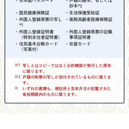
日本国パスポート
戸籍の謄本、もしくは
抄本*2
国民健康保険証
生活保護受給証
外国人登録原票の写し
後期高齢者医療保険証
*1
外国人登録証明書
外国人登録原票の記載
（特別永住者証明書）
事項証明書
住民基本台帳カード
在留カード
（写真付）
※1
写しとはコピーではなく公的機関が発行した原本
に限ります。
※2
戸籍の附票の写しが添付されているものに限りま
す。
※
いずれの書類も、現住所と生年月日が記載された
有効期限内のものに限ります。