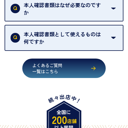
取の場合は1点あたり数分程度が目安です。大量の
本人確認書類はなぜ必要なのです
出張買取のお品物は、8日間保管しております。
お品物の場合は、お時間をいただくことがございま
か
す。
買取店は古物営業法により、お客様のご本人確認を
行うことが義務付けられています。安心してお取引
本人確認書類として使えるものは
いただくためにも、ご協力をお願いいたします。
何ですか
・運転免許証
・健康保険証確認書
よくあるご質問
・マイナンバーカード
一覧はこちら
・在留カード
・身体障害手帳
・特別永住者証明書
・旧パスポート
※原則として「公的機関が発行し、氏名、住所、生
年月日が記載されているもの