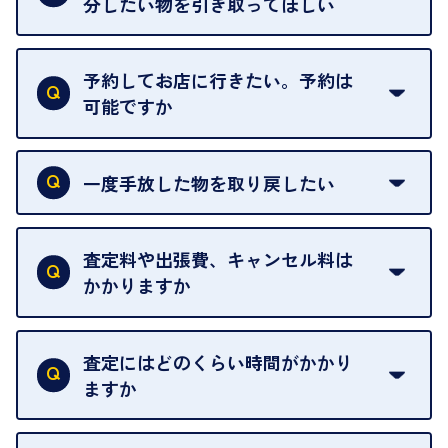
分したい物を引き取ってほしい
再販不可能な物は、場合によってはお断りすること
がございます。ご了承ください。
予約してお店に行きたい。予約は
可能ですか
申し訳ありませんが、現在はご来店の予約は承って
おりません。
一度手放した物を取り戻したい
ご予約がなくてもお待たせすることがないよう体制
当店は質店ではありませんので、買い取ったお品物
を整えておりますので、お好きな時にお越しくださ
は基本的に販売へと回されます。買い戻しはできま
査定料や出張費、キャンセル料は
い。
せんので、ご了承ください。
かかりますか
お急ぎの場合はスタッフに一言お声がけください。
例外として、出張買取の場合は成約後でもクーリン
可能な限り、迅速に対応させていただきます。
一切いただいておりません。査定金額にご納得いた
グオフが可能です。
だけない場合は、その場でお断りいただいても問題
査定にはどのくらい時間がかかり
契約破棄という形で、お品物をお戻しすることがで
ございません。お気軽にご相談ください。
ますか
きます。
売却当日を含む8日間のうちに、お気軽にお申し出
お品物の内容や点数によって異なりますが、店頭買
ください。