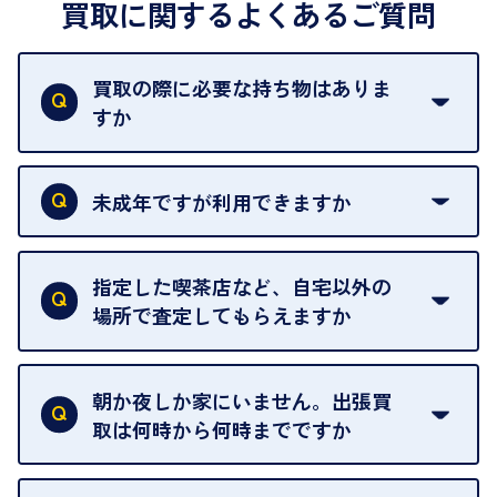
買取に関するよくあるご質問
買取の際に必要な持ち物はありま
すか
本人確認書類をご用意ください。ご利用になれる書
類は
こちら
をご確認ください。
未成年ですが利用できますか
18歳未満の方は、保護者の同意があってもご利用い
ただけません。
指定した喫茶店など、自宅以外の
場所で査定してもらえますか
ご自宅以外での査定はお引き受けできません。ご指
定のお店や、ほかのお客様への迷惑となることが考
朝か夜しか家にいません。出張買
えられるためです。
取は何時から何時までですか
ご訪問可能時間は、10時から19時です。