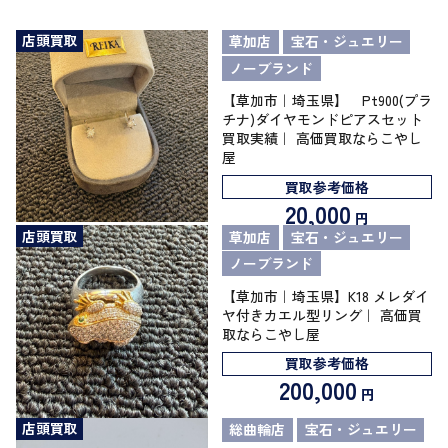
店頭買取
草加店
宝石・ジュエリー
ノーブランド
【草加市｜埼玉県】 Pt900(プラ
チナ)ダイヤモンドピアスセット
買取実績｜ 高価買取ならこやし
屋
買取参考価格
20,000
円
店頭買取
草加店
宝石・ジュエリー
ノーブランド
【草加市｜埼玉県】K18 メレダイ
ヤ付きカエル型リング｜ 高価買
取ならこやし屋
買取参考価格
200,000
円
店頭買取
総曲輪店
宝石・ジュエリー