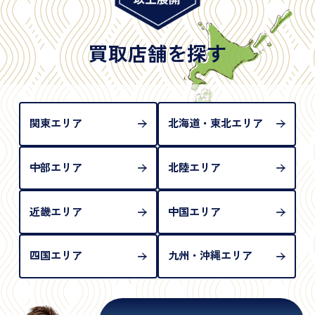
※日本国政府発行のもの
※2020年2月4日以降に申請された新型パスポートに
は「所持人記入欄（住所記載欄）」が存在しないた
買取店舗を探す
め、単体では古物営業法上の本人確認書類として認
められない（住所確認ができないため）。補助書類
が必要となります
関東エリア
北海道・東北エリア
中部エリア
北陸エリア
近畿エリア
中国エリア
四国エリア
九州・沖縄エリア