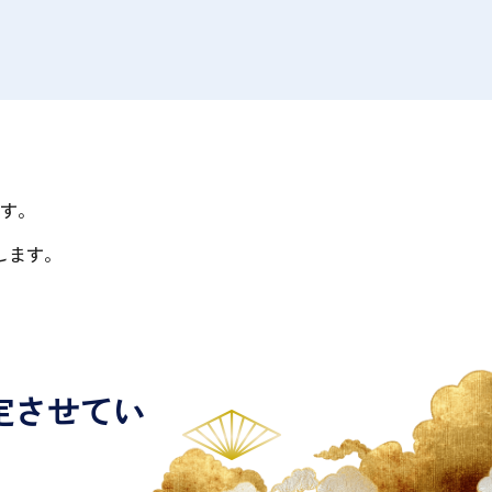
す。
します。
定させてい