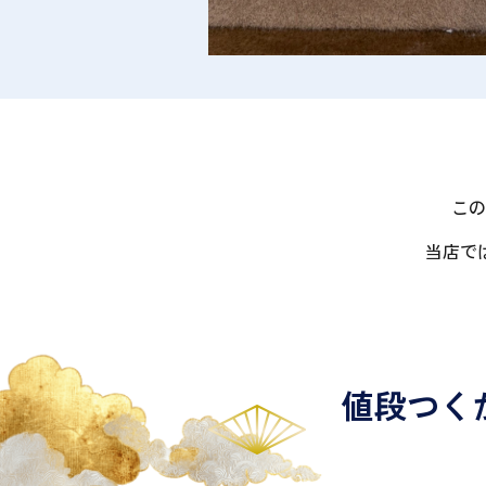
この
当店で
値段つく