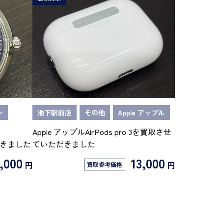
ン
池下駅前店
その他
Apple アップル
Apple アップルAirPods pro 3を買取させ
だきました
ていただきました
,000
13,000
円
円
買取参考価格