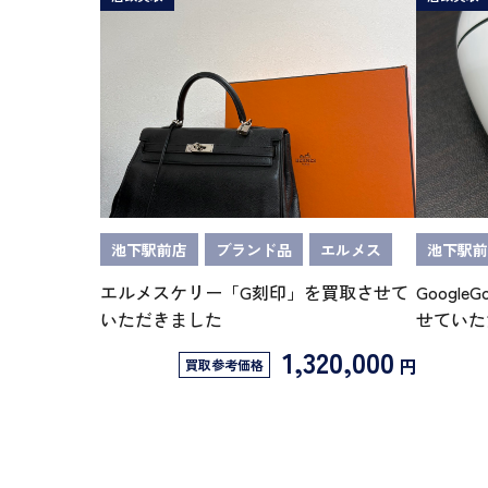
池下駅前店
ブランド品
エルメス
池下駅前
エルメスケリー「G刻印」を買取させて
GoogleG
いただきました
せていた
1,320,000
円
買取参考価格