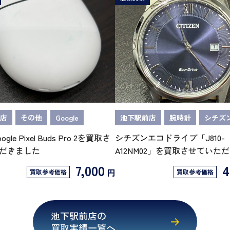
店
その他
Google
池下駅前店
腕時計
シチズ
oogle Pixel Buds Pro 2を買取さ
シチズンエコドライブ「J810-
だきました
A12NM02」を買取させていた
7,000
4
円
買取参考価格
買取参考価格
池下駅前店の
買取実績一覧へ