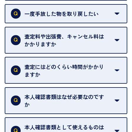
申し訳ありませんが、現在はご来店の予約は承って
おりません。
一度手放した物を取り戻したい
ご予約がなくてもお待たせすることがないよう体制
当店は質店ではありませんので、買い取ったお品物
を整えておりますので、お好きな時にお越しくださ
は基本的に販売へと回されます。買い戻しはできま
査定料や出張費、キャンセル料は
い。
せんので、ご了承ください。
かかりますか
お急ぎの場合はスタッフに一言お声がけください。
例外として、出張買取の場合は成約後でもクーリン
可能な限り、迅速に対応させていただきます。
一切いただいておりません。査定金額にご納得いた
グオフが可能です。
だけない場合は、その場でお断りいただいても問題
査定にはどのくらい時間がかかり
契約破棄という形で、お品物をお戻しすることがで
ございません。お気軽にご相談ください。
ますか
きます。
売却当日を含む8日間のうちに、お気軽にお申し出
お品物の内容や点数によって異なりますが、店頭買
ください。
取の場合は1点あたり数分程度が目安です。大量の
本人確認書類はなぜ必要なのです
出張買取のお品物は、8日間保管しております。
お品物の場合は、お時間をいただくことがございま
か
す。
買取店は古物営業法により、お客様のご本人確認を
行うことが義務付けられています。安心してお取引
本人確認書類として使えるものは