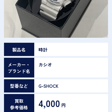
製品名
時計
メーカー・
カシオ
ブランド名
型番など
G-SHOCK
4,000
買取
円
参考価格