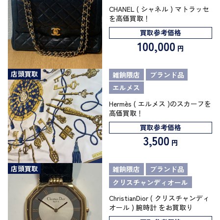
CHANEL ( シャネル ) マトラッセ
を高価買取！
買取参考価格
100,000
円
店頭買取
雑餉隈店
ブランド品
エルメス
Hermès ( エルメス )のスカーフを
高価買取！
買取参考価格
3,500
円
店頭買取
雑餉隈店
ブランド品
クリスチャンディオール
ChristianDior ( クリスチャンディ
オール ) 腕時計 をお買取り