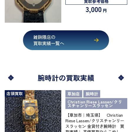
買取参考価格
3,000
円
雑餉隈店の
買取実績一覧へ
腕時計の買取実績
店頭買取
草加店
腕時計
Christian Riese Lassen/クリ
スチャンリースラッセン
【草加市｜埼玉県】 Christian
Riese Lassen/クリスチャンリー
スラッセン 金貨付き腕時計 買
取実績｜ 高価買取ならこやし