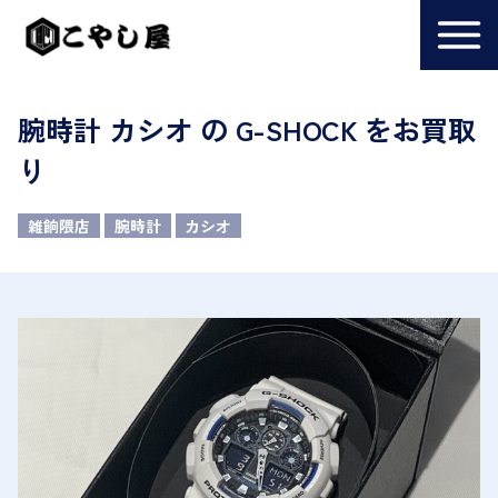
腕時計 カシオ の G-SHOCK をお買取
り
雑餉隈店
腕時計
カシオ