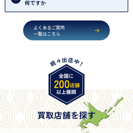
いただくためにも、ご協力をお願いいたします。
何ですか
・運転免許証
・健康保険証確認書
よくあるご質問
・マイナンバーカード
一覧はこちら
・在留カード
・身体障害手帳
・特別永住者証明書
・旧パスポート
※原則として「公的機関が発行し、氏名、住所、生
年月日が記載されているもの
※日本国政府発行のもの
※2020年2月4日以降に申請された新型パスポートに
は「所持人記入欄（住所記載欄）」が存在しないた
買取店舗を探す
め、単体では古物営業法上の本人確認書類として認
められない（住所確認ができないため）。補助書類