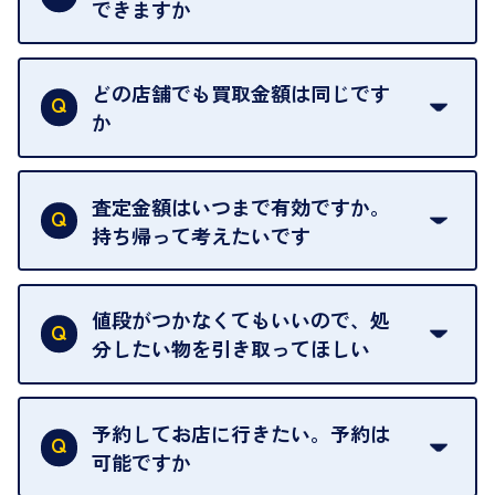
できますか
はい。喜んで承ります。出張買取をご利用くださ
い。
どの店舗でも買取金額は同じです
ご指定の場所にお伺いします。
か
はい。全店舗一律です。
ただし、中古市場は日々変動するため、査定した日
査定金額はいつまで有効ですか。
によって査定額が変わることはございます。
持ち帰って考えたいです
査定額は当日限り有効です。
中古市場が日々変動するため、翌日には査定額が変
値段がつかなくてもいいので、処
わることがございます。
分したい物を引き取ってほしい
再販不可能な物は、場合によってはお断りすること
がございます。ご了承ください。
予約してお店に行きたい。予約は
可能ですか