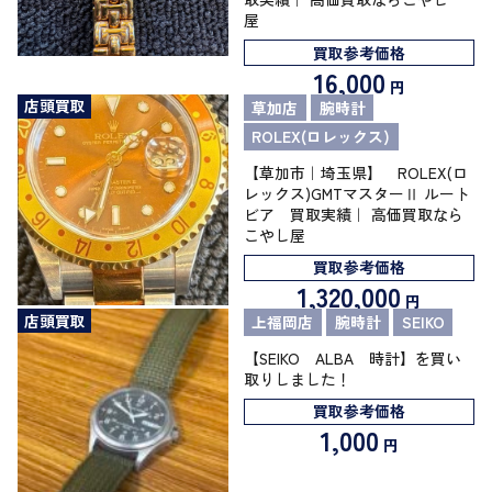
屋
買取参考価格
16,000
円
店頭買取
草加店
腕時計
ROLEX(ロレックス)
【草加市｜埼玉県】 ROLEX(ロ
レックス)GMTマスターⅡ ルート
ビア 買取実績｜ 高価買取なら
こやし屋
買取参考価格
1,320,000
円
店頭買取
上福岡店
腕時計
SEIKO
【SEIKO ALBA 時計】を買い
取りしました！
買取参考価格
1,000
円