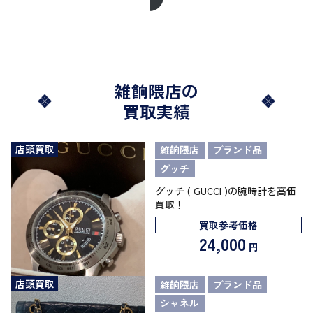
雑餉隈店の
買取実績
店頭買取
雑餉隈店
ブランド品
グッチ
グッチ ( GUCCI )の腕時計を高価
買取！
買取参考価格
24,000
円
店頭買取
雑餉隈店
ブランド品
シャネル