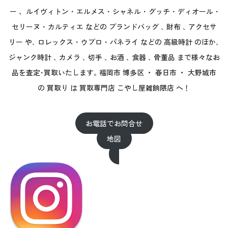
ー 、ルイヴィトン ･ エルメス ･ シャネル ･ グッチ ･ ディオール ･
セリーヌ ･ カルティエ などの ブランドバッグ ､ 財布 ､ アクセサ
リー や､ ロレックス ･ ウブロ ･ パネライ などの 高級時計 のほか､
ジャンク時計 ､ カメラ ､ 切手 ､ お酒 ､ 食器 ､ 骨董品 まで様々なお
品を査定･買取いたします｡ 福岡市 博多区 ・ 春日市 ・ 大野城市
の 買取り は 買取専門店 こやし屋雑餉隈店 へ！
お電話でお問合せ
地図