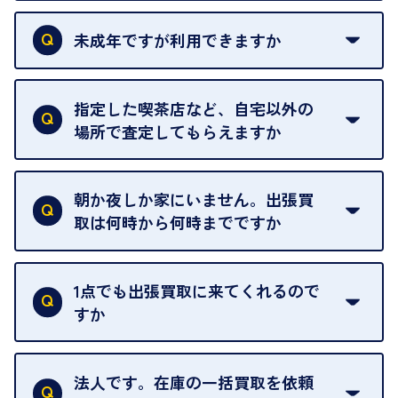
本人確認書類をご用意ください。ご利用になれる書
類は
こちら
をご確認ください。
未成年ですが利用できますか
18歳未満の方は、保護者の同意があってもご利用い
ただけません。
指定した喫茶店など、自宅以外の
場所で査定してもらえますか
ご自宅以外での査定はお引き受けできません。ご指
定のお店や、ほかのお客様への迷惑となることが考
朝か夜しか家にいません。出張買
えられるためです。
取は何時から何時までですか
ご訪問可能時間は、10時から19時です。
ただし、お品物の種類や量によっては対応させてい
1点でも出張買取に来てくれるので
ただくことがあります。
すか
お気軽にお問合せください。
はい。1点でもお伺いします。
法人です。在庫の一括買取を依頼