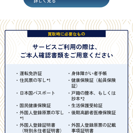
詳しく見る
買取時に必要なもの
サービスご利用の際は、
ご本人確認書類をご用意ください
運転免許証
身体障がい者手帳
住民票の写し*1
健康保険証（船員保険
証）
日本国パスポート
戸籍の謄本、もしくは
抄本*2
国民健康保険証
生活保護受給証
外国人登録原票の写し
後期高齢者医療保険証
*1
外国人登録証明書
外国人登録原票の記載
（特別永住者証明書）
事項証明書