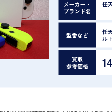
メーカー・
任
ブランド名
任天
型番など
ル H
14
買取
参考価格