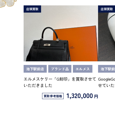
店頭買取
店頭買取
池下駅前店
ブランド品
エルメス
池下駅前
エルメスケリー「G刻印」を買取させて
GoogleG
いただきました
せていた
1,320,000
円
買取参考価格