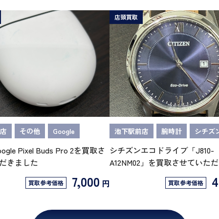
店頭買取
店
その他
Google
池下駅前店
腕時計
シチズ
oogle Pixel Buds Pro 2を買取さ
シチズンエコドライブ「J810-
だきました
A12NM02」を買取させていた
7,000
4
円
買取参考価格
買取参考価格