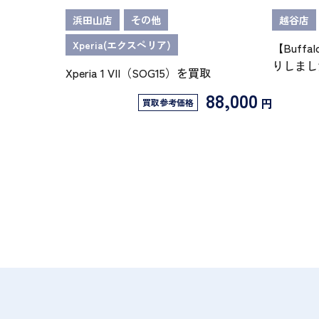
浜田山店
その他
越谷店
Xperia(エクスペリア)
【Buffa
りしまし
Xperia 1 VII（SOG15）を買取
88,000
円
買取参考価格