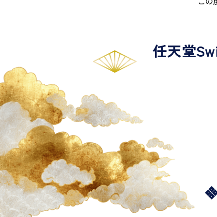
この
任天堂Swi