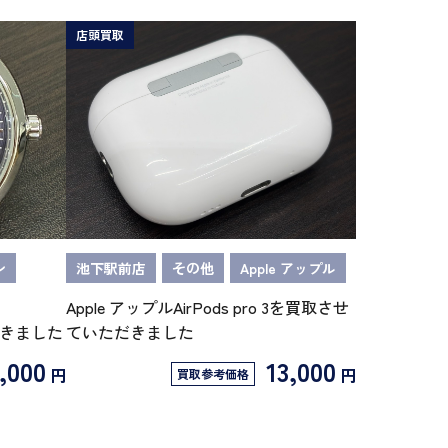
店頭買取
ン
池下駅前店
その他
Apple アップル
Apple アップルAirPods pro 3を買取させ
だきました
ていただきました
,000
13,000
円
円
買取参考価格