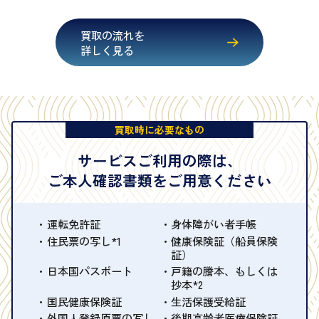
買取の流れを
詳しく見る
買取時に必要なもの
サービスご利用の際は、
ご本人確認書類をご用意ください
運転免許証
身体障がい者手帳
住民票の写し*1
健康保険証（船員保険
証）
日本国パスポート
戸籍の謄本、もしくは
抄本*2
国民健康保険証
生活保護受給証
外国人登録原票の写し
後期高齢者医療保険証