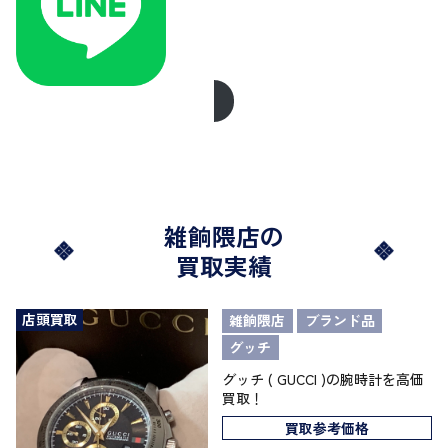
雑餉隈店の
買取実績
店頭買取
雑餉隈店
ブランド品
グッチ
グッチ ( GUCCI )の腕時計を高価
買取！
買取参考価格