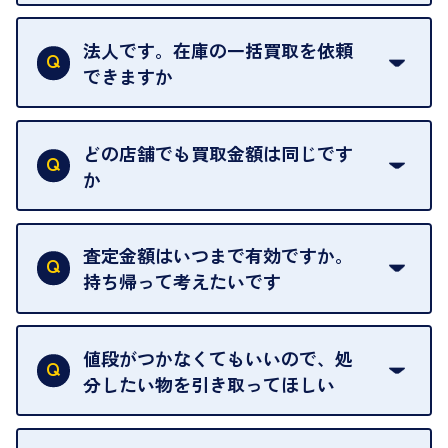
はい。1点でもお伺いします。
法人です。在庫の一括買取を依頼
できますか
はい。喜んで承ります。出張買取をご利用くださ
い。
どの店舗でも買取金額は同じです
ご指定の場所にお伺いします。
か
はい。全店舗一律です。
ただし、中古市場は日々変動するため、査定した日
査定金額はいつまで有効ですか。
によって査定額が変わることはございます。
持ち帰って考えたいです
査定額は当日限り有効です。
中古市場が日々変動するため、翌日には査定額が変
値段がつかなくてもいいので、処
わることがございます。
分したい物を引き取ってほしい
再販不可能な物は、場合によってはお断りすること