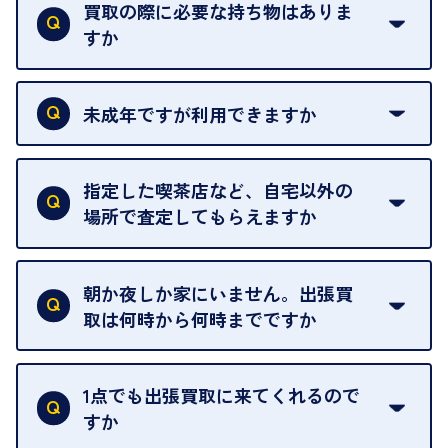
買取の際に必要な持ち物はありま
すか
本人確認書類をご用意ください。ご利用になれる書
類は
こちら
をご確認ください。
未成年ですが利用できますか
18歳未満の方は、保護者の同意があってもご利用い
ただけません。
指定した喫茶店など、自宅以外の
場所で査定してもらえますか
ご自宅以外での査定はお引き受けできません。ご指
定のお店や、ほかのお客様への迷惑となることが考
朝か夜しか家にいません。出張買
えられるためです。
取は何時から何時までですか
ご訪問可能時間は、10時から19時です。
ただし、お品物の種類や量によっては対応させてい
1点でも出張買取に来てくれるので
ただくことがあります。
すか
お気軽にお問合せください。