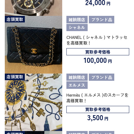
24,000
円
店頭買取
雑餉隈店
ブランド品
シャネル
CHANEL ( シャネル ) マトラッセ
を高価買取！
買取参考価格
100,000
円
店頭買取
雑餉隈店
ブランド品
エルメス
Hermès ( エルメス )のスカーフを
高価買取！
買取参考価格
3,500
円