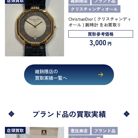
店頭買取
雑餉隈店
ブランド品
クリスチャンディオール
ChristianDior ( クリスチャンディ
オール ) 腕時計 をお買取り
買取参考価格
3,000
円
雑餉隈店の
買取実績一覧へ
ブランド品の買取実績
店頭買取
恵比寿店
ブランド品