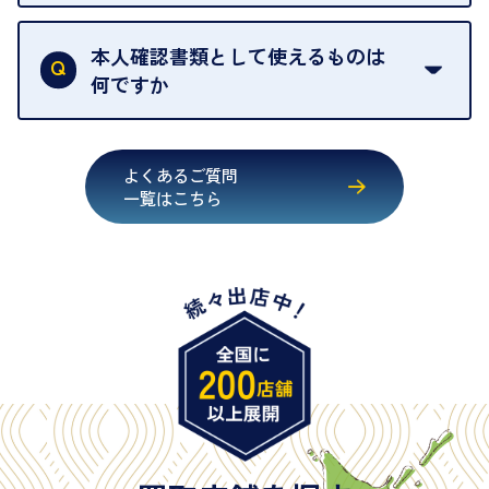
買取店は古物営業法により、お客様のご本人確認を
行うことが義務付けられています。安心してお取引
本人確認書類として使えるものは
いただくためにも、ご協力をお願いいたします。
何ですか
・運転免許証
・健康保険証確認書
よくあるご質問
・マイナンバーカード
一覧はこちら
・在留カード
・身体障害手帳
・特別永住者証明書
・旧パスポート
※原則として「公的機関が発行し、氏名、住所、生
年月日が記載されているもの
※日本国政府発行のもの
※2020年2月4日以降に申請された新型パスポートに
は「所持人記入欄（住所記載欄）」が存在しないた