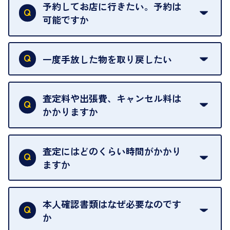
がございます。ご了承ください。
予約してお店に行きたい。予約は
可能ですか
申し訳ありませんが、現在はご来店の予約は承って
おりません。
一度手放した物を取り戻したい
ご予約がなくてもお待たせすることがないよう体制
当店は質店ではありませんので、買い取ったお品物
を整えておりますので、お好きな時にお越しくださ
は基本的に販売へと回されます。買い戻しはできま
査定料や出張費、キャンセル料は
い。
せんので、ご了承ください。
かかりますか
お急ぎの場合はスタッフに一言お声がけください。
例外として、出張買取の場合は成約後でもクーリン
可能な限り、迅速に対応させていただきます。
一切いただいておりません。査定金額にご納得いた
グオフが可能です。
だけない場合は、その場でお断りいただいても問題
査定にはどのくらい時間がかかり
契約破棄という形で、お品物をお戻しすることがで
ございません。お気軽にご相談ください。
ますか
きます。
売却当日を含む8日間のうちに、お気軽にお申し出
お品物の内容や点数によって異なりますが、店頭買
ください。
取の場合は1点あたり数分程度が目安です。大量の
本人確認書類はなぜ必要なのです
出張買取のお品物は、8日間保管しております。
お品物の場合は、お時間をいただくことがございま
か
す。