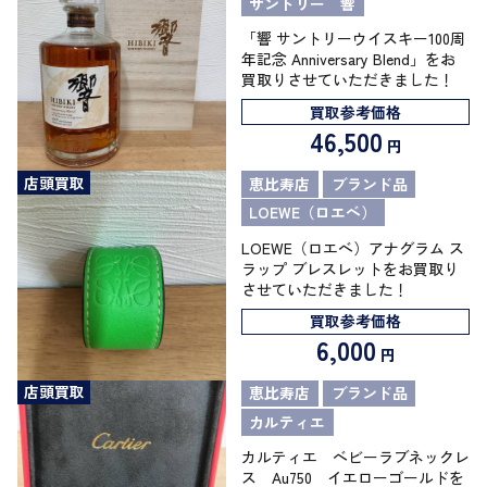
サントリー 響
「響 サントリーウイスキー100周
年記念 Anniversary Blend」をお
買取りさせていただきました！
買取参考価格
46,500
円
店頭買取
恵比寿店
ブランド品
LOEWE（ロエベ）
LOEWE（ロエベ）アナグラム ス
ラップ ブレスレットをお買取り
させていただきました！
買取参考価格
6,000
円
店頭買取
恵比寿店
ブランド品
カルティエ
カルティエ ベビーラブネックレ
ス Au750 イエローゴールドを