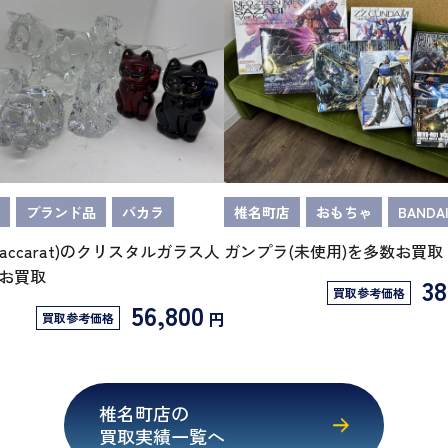
ブランド品
バカラ
椎名町店
おもちゃ
BANDA
accarat)のクリスタルガラス人
ガンプラ(未使用)を多数お買取
お買取
38
買取参考価格
56,800
円
買取参考価格
椎名町店の
買取実績一覧へ