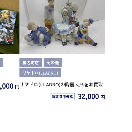
I
椎名町店
その他
リヤドロ(LLADRO)
,000
リヤドロ(LLADRO)の陶器人形をお買取
円
32,000
円
買取参考価格