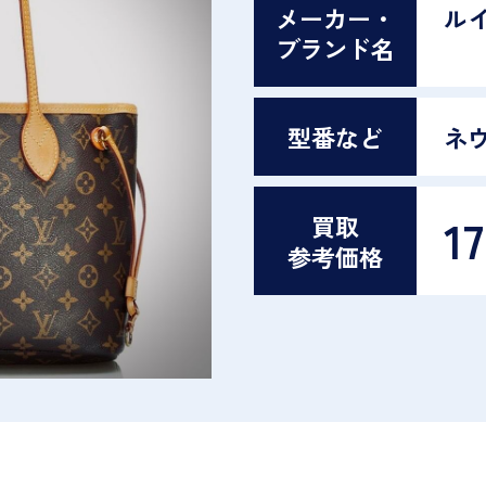
メーカー・
ル
ブランド名
型番など
ネ
1
買取
参考価格