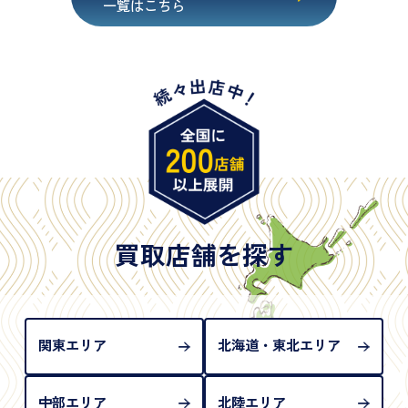
一覧はこちら
・在留カード
・身体障害手帳
・特別永住者証明書
・旧パスポート
※原則として「公的機関が発行し、氏名、住所、生
年月日が記載されているもの
※日本国政府発行のもの
※2020年2月4日以降に申請された新型パスポートに
は「所持人記入欄（住所記載欄）」が存在しないた
買取店舗を探す
め、単体では古物営業法上の本人確認書類として認
められない（住所確認ができないため）。補助書類
が必要となります
関東エリア
北海道・東北エリア
中部エリア
北陸エリア