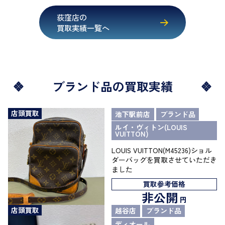
荻窪店の
買取実績一覧へ
ブランド品の買取実績
店頭買取
池下駅前店
ブランド品
ルイ・ヴィトン(LOUIS
VUITTON)
LOUIS VUITTON(M45236)ショル
ダーバッグを買取させていただき
ました
買取参考価格
非公開
円
店頭買取
越谷店
ブランド品
ディオール