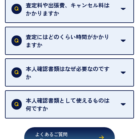
は基本的に販売へと回されます。買い戻しはできま
査定料や出張費、キャンセル料は
い。
せんので、ご了承ください。
かかりますか
お急ぎの場合はスタッフに一言お声がけください。
例外として、出張買取の場合は成約後でもクーリン
可能な限り、迅速に対応させていただきます。
一切いただいておりません。査定金額にご納得いた
グオフが可能です。
だけない場合は、その場でお断りいただいても問題
査定にはどのくらい時間がかかり
契約破棄という形で、お品物をお戻しすることがで
ございません。お気軽にご相談ください。
ますか
きます。
売却当日を含む8日間のうちに、お気軽にお申し出
お品物の内容や点数によって異なりますが、店頭買
ください。
取の場合は1点あたり数分程度が目安です。大量の
本人確認書類はなぜ必要なのです
出張買取のお品物は、8日間保管しております。
お品物の場合は、お時間をいただくことがございま
か
す。
買取店は古物営業法により、お客様のご本人確認を
行うことが義務付けられています。安心してお取引
本人確認書類として使えるものは
いただくためにも、ご協力をお願いいたします。
何ですか
・運転免許証
・健康保険証確認書
よくあるご質問
・マイナンバーカード