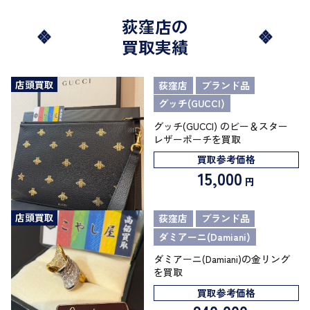
荻窪店の
買取実績
店頭買取
荻窪店
ブランド品
グッチ(GUCCI)
グッチ(GUCCI) のビー＆スター
レザーポーチを買取
買取参考価格
15,000
円
店頭買取
荻窪店
ブランド品
ダミアーニ(Damiani)
ダミアーニ(Damiani)の金リング
を買取
買取参考価格