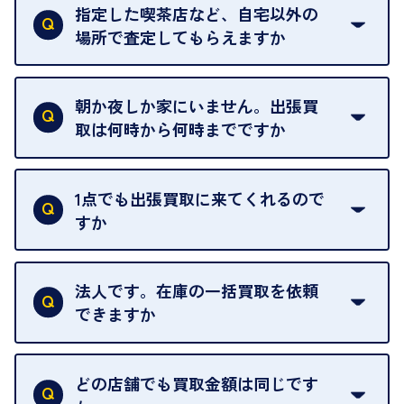
ただけません。
指定した喫茶店など、自宅以外の
場所で査定してもらえますか
ご自宅以外での査定はお引き受けできません。ご指
定のお店や、ほかのお客様への迷惑となることが考
朝か夜しか家にいません。出張買
えられるためです。
取は何時から何時までですか
ご訪問可能時間は、10時から19時です。
ただし、お品物の種類や量によっては対応させてい
1点でも出張買取に来てくれるので
ただくことがあります。
すか
お気軽にお問合せください。
はい。1点でもお伺いします。
法人です。在庫の一括買取を依頼
できますか
はい。喜んで承ります。出張買取をご利用くださ
い。
どの店舗でも買取金額は同じです
ご指定の場所にお伺いします。