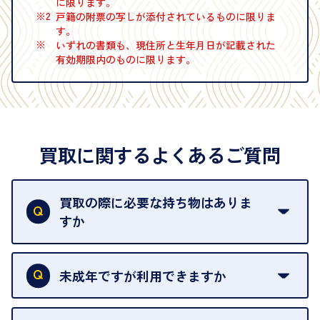
に限ります。
※2
戸籍の附票の写しが添付されているものに限りま
す。
※
いずれの書類も、現住所と生年月日が記載された
有効期限内のものに限ります。
買取に関するよくあるご質問
買取の際に必要な持ち物はありま
すか
本人確認書類をご用意ください。ご利用になれる書
類は
こちら
をご確認ください。
未成年ですが利用できますか
18歳未満の方は、保護者の同意があってもご利用い