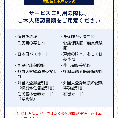
買取時に必要なもの
サービスご利用の際は、
ご本人確認書類をご用意ください
運転免許証
身体障がい者手帳
住民票の写し*1
健康保険証（船員保険
証）
日本国パスポート
戸籍の謄本、もしくは
抄本*2
国民健康保険証
生活保護受給証
外国人登録原票の写し
後期高齢者医療保険証
*1
外国人登録証明書
外国人登録原票の記載
（特別永住者証明書）
事項証明書
住民基本台帳カード
在留カード
（写真付）
※1
写しとはコピーではなく公的機関が発行した原本