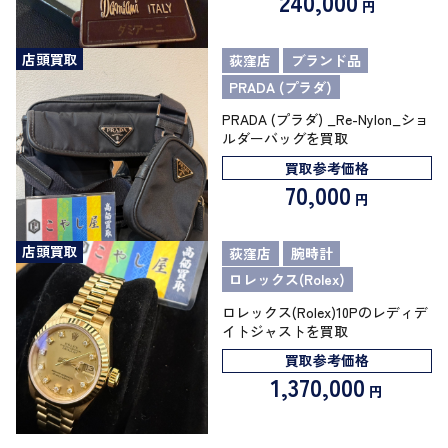
240,000
円
店頭買取
荻窪店
ブランド品
PRADA (プラダ)
PRADA (プラダ) _Re-Nylon_ショ
ルダーバッグを買取
買取参考価格
70,000
円
店頭買取
荻窪店
腕時計
ロレックス(Rolex)
ロレックス(Rolex)10Pのレディデ
イトジャストを買取
買取参考価格
1,370,000
円