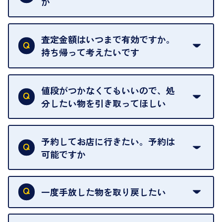
か
はい。全店舗一律です。
ただし、中古市場は日々変動するため、査定した日
査定金額はいつまで有効ですか。
によって査定額が変わることはございます。
持ち帰って考えたいです
査定額は当日限り有効です。
中古市場が日々変動するため、翌日には査定額が変
値段がつかなくてもいいので、処
わることがございます。
分したい物を引き取ってほしい
再販不可能な物は、場合によってはお断りすること
がございます。ご了承ください。
予約してお店に行きたい。予約は
可能ですか
申し訳ありませんが、現在はご来店の予約は承って
おりません。
一度手放した物を取り戻したい
ご予約がなくてもお待たせすることがないよう体制
当店は質店ではありませんので、買い取ったお品物
を整えておりますので、お好きな時にお越しくださ