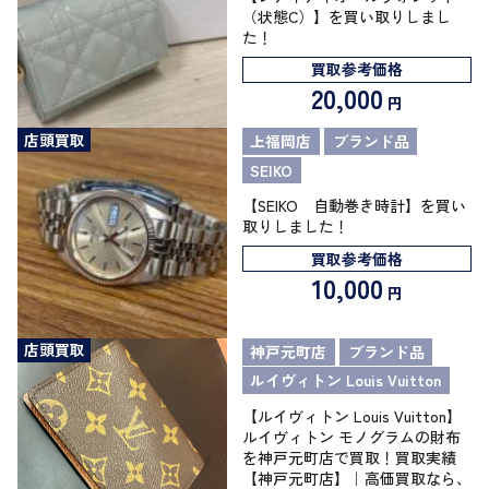
（状態C）】を買い取りしまし
た！
買取参考価格
20,000
円
店頭買取
上福岡店
ブランド品
SEIKO
【SEIKO 自動巻き時計】を買い
取りしました！
買取参考価格
10,000
円
店頭買取
神戸元町店
ブランド品
ルイヴィトン Louis Vuitton
【ルイヴィトン Louis Vuitton】
ルイヴィトン モノグラムの財布
を神戸元町店で買取！買取実績
【神戸元町店】｜高価買取なら、