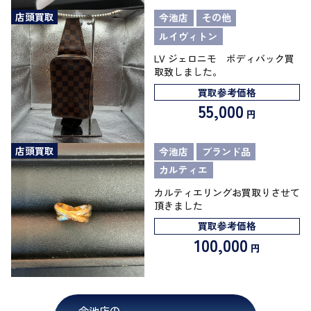
店頭買取
今池店
その他
ルイヴィトン
LV ジェロニモ ボディバック買
取致しました。
買取参考価格
55,000
円
店頭買取
今池店
ブランド品
カルティエ
カルティエリングお買取りさせて
頂きました
買取参考価格
100,000
円
今池店の