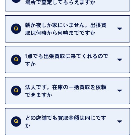
場所で査定してもらえますか
ご自宅以外での査定はお引き受けできません。ご指
定のお店や、ほかのお客様への迷惑となることが考
朝か夜しか家にいません。出張買
えられるためです。
取は何時から何時までですか
ご訪問可能時間は、10時から19時です。
ただし、お品物の種類や量によっては対応させてい
1点でも出張買取に来てくれるので
ただくことがあります。
すか
お気軽にお問合せください。
はい。1点でもお伺いします。
法人です。在庫の一括買取を依頼
できますか
はい。喜んで承ります。出張買取をご利用くださ
い。
どの店舗でも買取金額は同じです
ご指定の場所にお伺いします。
か