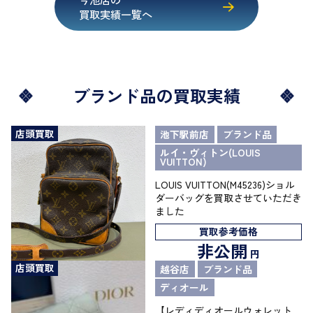
買取実績一覧へ
ブランド品の買取実績
店頭買取
池下駅前店
ブランド品
ルイ・ヴィトン(LOUIS
VUITTON)
LOUIS VUITTON(M45236)ショル
ダーバッグを買取させていただき
ました
買取参考価格
非公開
円
店頭買取
越谷店
ブランド品
ディオール
【レディディオールウォレット