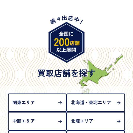
・身体障害手帳
・特別永住者証明書
・旧パスポート
※原則として「公的機関が発行し、氏名、住所、生
年月日が記載されているもの
※日本国政府発行のもの
※2020年2月4日以降に申請された新型パスポートに
は「所持人記入欄（住所記載欄）」が存在しないた
買取店舗を探す
め、単体では古物営業法上の本人確認書類として認
められない（住所確認ができないため）。補助書類
が必要となります
関東エリア
北海道・東北エリア
中部エリア
北陸エリア