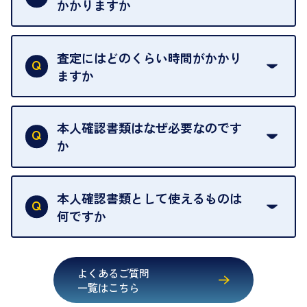
せんので、ご了承ください。
かかりますか
お急ぎの場合はスタッフに一言お声がけください。
例外として、出張買取の場合は成約後でもクーリン
可能な限り、迅速に対応させていただきます。
一切いただいておりません。査定金額にご納得いた
グオフが可能です。
だけない場合は、その場でお断りいただいても問題
査定にはどのくらい時間がかかり
契約破棄という形で、お品物をお戻しすることがで
ございません。お気軽にご相談ください。
ますか
きます。
売却当日を含む8日間のうちに、お気軽にお申し出
お品物の内容や点数によって異なりますが、店頭買
ください。
取の場合は1点あたり数分程度が目安です。大量の
本人確認書類はなぜ必要なのです
出張買取のお品物は、8日間保管しております。
お品物の場合は、お時間をいただくことがございま
か
す。
買取店は古物営業法により、お客様のご本人確認を
行うことが義務付けられています。安心してお取引
本人確認書類として使えるものは
いただくためにも、ご協力をお願いいたします。
何ですか
・運転免許証
・健康保険証確認書
よくあるご質問
・マイナンバーカード
一覧はこちら
・在留カード