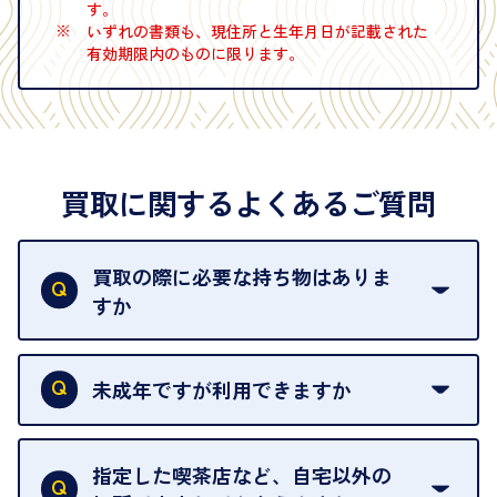
す。
※
いずれの書類も、現住所と生年月日が記載された
有効期限内のものに限ります。
買取に関するよくあるご質問
買取の際に必要な持ち物はありま
すか
本人確認書類をご用意ください。ご利用になれる書
類は
こちら
をご確認ください。
未成年ですが利用できますか
18歳未満の方は、保護者の同意があってもご利用い
ただけません。
指定した喫茶店など、自宅以外の