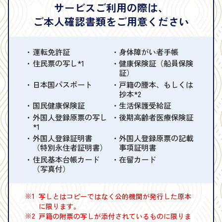
サービスご利用の際は、
ご本人確認書類をご用意ください
運転免許証
身体障がい者手帳
住民票の写し*1
健康保険証（船員保険
証）
日本国パスポート
戸籍の謄本、もしくは
抄本*2
国民健康保険証
生活保護受給証
外国人登録原票の写し
後期高齢者医療保険証
*1
外国人登録証明書
外国人登録原票の記載
（特別永住者証明書）
事項証明書
住民基本台帳カード
在留カード
（写真付）
※1
写しとはコピーではなく公的機関が発行した原本
に限ります。
※2
戸籍の附票の写しが添付されているものに限りま