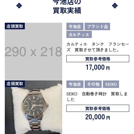
今池店の
買取実績
店頭買取
今池店
ブランド品
カルティエ
カルティエ タンク フランセー
ズ 買取させて頂きました。
買取参考価格
17,000
円
店頭買取
今池店
その他
SEIKO
SEIKO 自動巻き時計 買取しま
した
買取参考価格
20,000
円