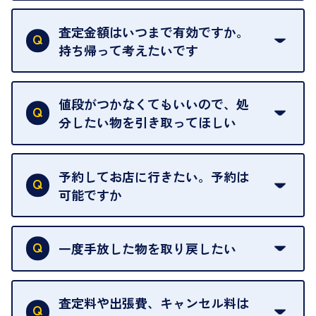
はい。全店舗一律です。
ただし、中古市場は日々変動するため、査定した日
査定金額はいつまで有効ですか。
によって査定額が変わることはございます。
持ち帰って考えたいです
査定額は当日限り有効です。
中古市場が日々変動するため、翌日には査定額が変
値段がつかなくてもいいので、処
わることがございます。
分したい物を引き取ってほしい
再販不可能な物は、場合によってはお断りすること
がございます。ご了承ください。
予約してお店に行きたい。予約は
可能ですか
申し訳ありませんが、現在はご来店の予約は承って
おりません。
一度手放した物を取り戻したい
ご予約がなくてもお待たせすることがないよう体制
当店は質店ではありませんので、買い取ったお品物
を整えておりますので、お好きな時にお越しくださ
は基本的に販売へと回されます。買い戻しはできま
査定料や出張費、キャンセル料は
い。