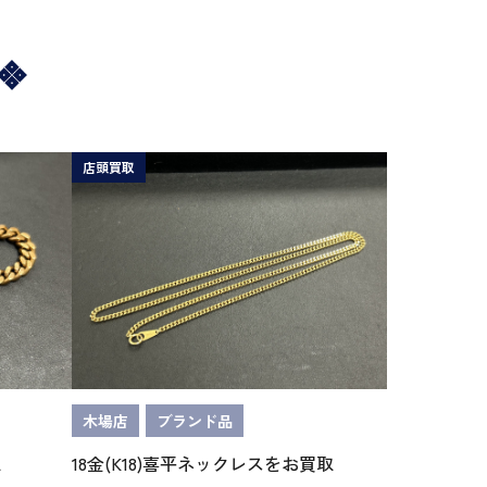
店頭買取
木場店
ブランド品
取
18金(K18)喜平ネックレスをお買取