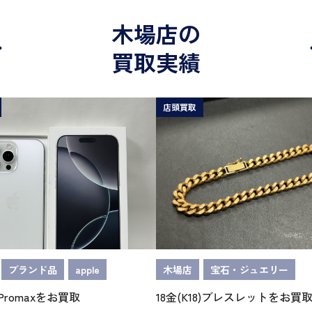
木場店の
買取実績
店頭買取
ブランド品
apple
木場店
宝石・ジュエリー
16Promaxをお買取
18金(K18)ブレスレットをお買