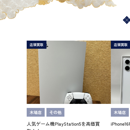
店頭買取
店頭買取
木場店
その他
木場店
人気ゲーム機PlayStation5を高価買
iPhone