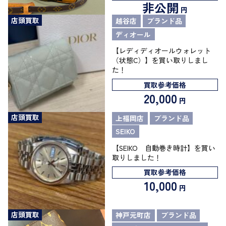
非公開
円
店頭買取
越谷店
ブランド品
ディオール
【レディディオールウォレット
（状態C）】を買い取りしまし
た！
買取参考価格
20,000
円
店頭買取
上福岡店
ブランド品
SEIKO
【SEIKO 自動巻き時計】を買い
取りしました！
買取参考価格
10,000
円
店頭買取
神戸元町店
ブランド品