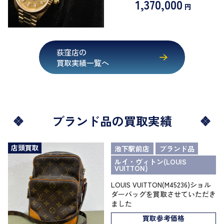
1,370,000
円
荻窪店の
買取実績一覧へ
ブランド品の買取実績
店頭買取
池下駅前店
ブランド品
ルイ・ヴィトン(LOUIS
VUITTON)
LOUIS VUITTON(M45236)ショル
ダーバッグを買取させていただき
ました
買取参考価格