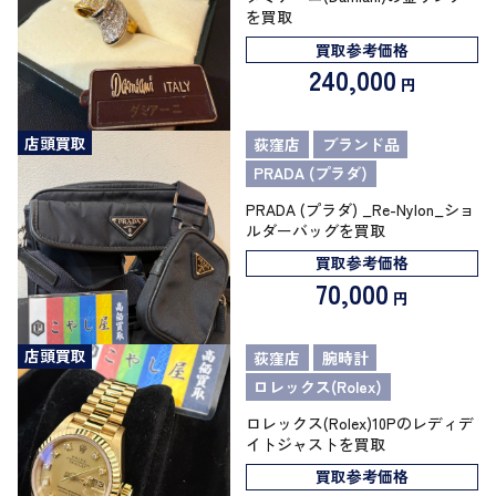
を買取
買取参考価格
240,000
円
店頭買取
荻窪店
ブランド品
PRADA (プラダ)
PRADA (プラダ) _Re-Nylon_ショ
ルダーバッグを買取
買取参考価格
70,000
円
店頭買取
荻窪店
腕時計
ロレックス(Rolex)
ロレックス(Rolex)10Pのレディデ
イトジャストを買取
買取参考価格