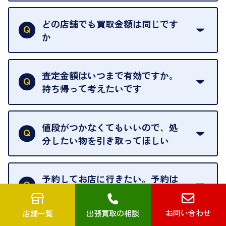
はい。喜んで承ります。出張買取をご利用くださ
い。
どの店舗でも買取金額は同じです
ご指定の場所にお伺いします。
か
はい。全店舗一律です。
ただし、中古市場は日々変動するため、査定した日
査定金額はいつまで有効ですか。
によって査定額が変わることはございます。
持ち帰って考えたいです
査定額は当日限り有効です。
中古市場が日々変動するため、翌日には査定額が変
値段がつかなくてもいいので、処
わることがございます。
分したい物を引き取ってほしい
再販不可能な物は、場合によってはお断りすること
がございます。ご了承ください。
予約してお店に行きたい。予約は
可能ですか
お問い合わせ
店舗一覧
出張買取の相談
申し訳ありませんが、現在はご来店の予約は承って