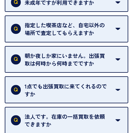
類は
こちら
をご確認ください。
未成年ですが利用できますか
18歳未満の方は、保護者の同意があってもご利用い
ただけません。
指定した喫茶店など、自宅以外の
場所で査定してもらえますか
ご自宅以外での査定はお引き受けできません。ご指
定のお店や、ほかのお客様への迷惑となることが考
朝か夜しか家にいません。出張買
えられるためです。
取は何時から何時までですか
ご訪問可能時間は、10時から19時です。
ただし、お品物の種類や量によっては対応させてい
1点でも出張買取に来てくれるので
ただくことがあります。
すか
お気軽にお問合せください。
はい。1点でもお伺いします。
法人です。在庫の一括買取を依頼
できますか