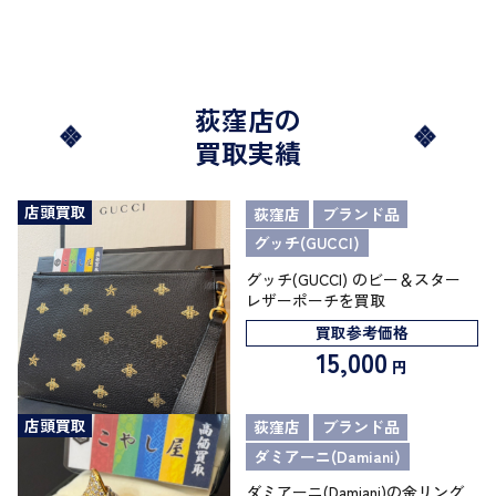
荻窪店の
買取実績
店頭買取
荻窪店
ブランド品
グッチ(GUCCI)
グッチ(GUCCI) のビー＆スター
レザーポーチを買取
買取参考価格
15,000
円
店頭買取
荻窪店
ブランド品
ダミアーニ(Damiani)
ダミアーニ(Damiani)の金リング