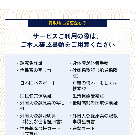
買取時に必要なもの
サービスご利用の際は、
ご本人確認書類をご用意ください
運転免許証
身体障がい者手帳
住民票の写し*1
健康保険証（船員保険
証）
日本国パスポート
戸籍の謄本、もしくは
抄本*2
国民健康保険証
生活保護受給証
外国人登録原票の写し
後期高齢者医療保険証
*1
外国人登録証明書
外国人登録原票の記載
（特別永住者証明書）
事項証明書
住民基本台帳カード
在留カード
（写真付）