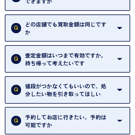
できますか
はい。喜んで承ります。出張買取をご利用くださ
い。
どの店舗でも買取金額は同じです
ご指定の場所にお伺いします。
か
はい。全店舗一律です。
ただし、中古市場は日々変動するため、査定した日
査定金額はいつまで有効ですか。
によって査定額が変わることはございます。
持ち帰って考えたいです
査定額は当日限り有効です。
中古市場が日々変動するため、翌日には査定額が変
値段がつかなくてもいいので、処
わることがございます。
分したい物を引き取ってほしい
再販不可能な物は、場合によってはお断りすること
がございます。ご了承ください。
予約してお店に行きたい。予約は
可能ですか