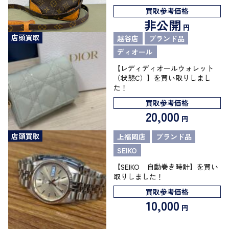
買取参考価格
非公開
円
店頭買取
越谷店
ブランド品
ディオール
【レディディオールウォレット
（状態C）】を買い取りしまし
た！
買取参考価格
20,000
円
店頭買取
上福岡店
ブランド品
SEIKO
【SEIKO 自動巻き時計】を買い
取りしました！
買取参考価格
10,000
円