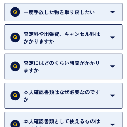
申し訳ありませんが、現在はご来店の予約は承って
おりません。
一度手放した物を取り戻したい
ご予約がなくてもお待たせすることがないよう体制
当店は質店ではありませんので、買い取ったお品物
を整えておりますので、お好きな時にお越しくださ
は基本的に販売へと回されます。買い戻しはできま
査定料や出張費、キャンセル料は
い。
せんので、ご了承ください。
かかりますか
お急ぎの場合はスタッフに一言お声がけください。
例外として、出張買取の場合は成約後でもクーリン
可能な限り、迅速に対応させていただきます。
一切いただいておりません。査定金額にご納得いた
グオフが可能です。
だけない場合は、その場でお断りいただいても問題
査定にはどのくらい時間がかかり
契約破棄という形で、お品物をお戻しすることがで
ございません。お気軽にご相談ください。
ますか
きます。
売却当日を含む8日間のうちに、お気軽にお申し出
お品物の内容や点数によって異なりますが、店頭買
ください。
取の場合は1点あたり数分程度が目安です。大量の
本人確認書類はなぜ必要なのです
出張買取のお品物は、8日間保管しております。
お品物の場合は、お時間をいただくことがございま
か
す。
買取店は古物営業法により、お客様のご本人確認を
行うことが義務付けられています。安心してお取引
本人確認書類として使えるものは
いただくためにも、ご協力をお願いいたします。