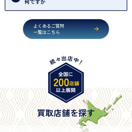
何ですか
・運転免許証
・健康保険証確認書
よくあるご質問
・マイナンバーカード
一覧はこちら
・在留カード
・身体障害手帳
・特別永住者証明書
・旧パスポート
※原則として「公的機関が発行し、氏名、住所、生
年月日が記載されているもの
※日本国政府発行のもの
※2020年2月4日以降に申請された新型パスポートに
は「所持人記入欄（住所記載欄）」が存在しないた
買取店舗を探す
め、単体では古物営業法上の本人確認書類として認
められない（住所確認ができないため）。補助書類