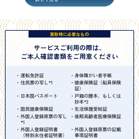
買取時に必要なもの
サービスご利用の際は、
ご本人確認書類をご用意ください
運転免許証
身体障がい者手帳
住民票の写し*1
健康保険証（船員保険
証）
日本国パスポート
戸籍の謄本、もしくは
抄本*2
国民健康保険証
生活保護受給証
外国人登録原票の写し
後期高齢者医療保険証
*1
外国人登録証明書
外国人登録原票の記載
（特別永住者証明書）
事項証明書