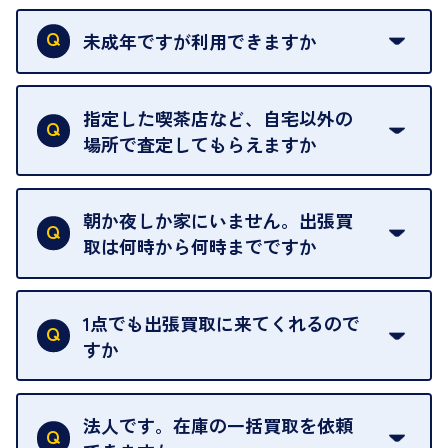
本人確認書類をご用意ください。ご利用になれる書
類は
こちら
をご確認ください。
未成年ですが利用できますか
18歳未満の方は、保護者の同意があってもご利用い
ただけません。
指定した喫茶店など、自宅以外の
場所で査定してもらえますか
ご自宅以外での査定はお引き受けできません。ご指
定のお店や、ほかのお客様への迷惑となることが考
朝か夜しか家にいません。出張買
えられるためです。
取は何時から何時までですか
ご訪問可能時間は、10時から19時です。
ただし、お品物の種類や量によっては対応させてい
1点でも出張買取に来てくれるので
ただくことがあります。
すか
お気軽にお問合せください。
はい。1点でもお伺いします。
法人です。在庫の一括買取を依頼