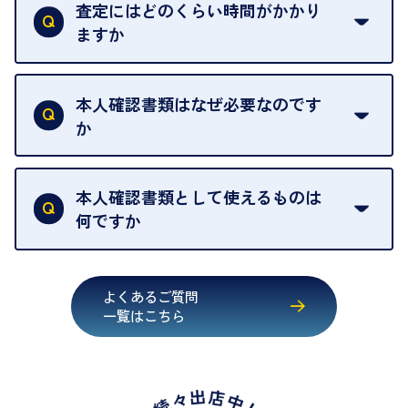
だけない場合は、その場でお断りいただいても問題
査定にはどのくらい時間がかかり
契約破棄という形で、お品物をお戻しすることがで
ございません。お気軽にご相談ください。
ますか
きます。
売却当日を含む8日間のうちに、お気軽にお申し出
お品物の内容や点数によって異なりますが、店頭買
ください。
取の場合は1点あたり数分程度が目安です。大量の
本人確認書類はなぜ必要なのです
出張買取のお品物は、8日間保管しております。
お品物の場合は、お時間をいただくことがございま
か
す。
買取店は古物営業法により、お客様のご本人確認を
行うことが義務付けられています。安心してお取引
本人確認書類として使えるものは
いただくためにも、ご協力をお願いいたします。
何ですか
・運転免許証
・健康保険証確認書
よくあるご質問
・マイナンバーカード
一覧はこちら
・在留カード
・身体障害手帳
・特別永住者証明書
・旧パスポート