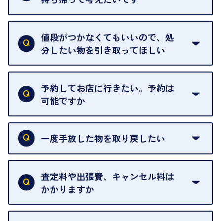
査定額は当日限り有効です。
中古市場が日々変動するため、翌日には査定額が変
値段がつかなくてもいいので、処
わることがございます。
分したい物を引き取ってほしい
再販不可能な物は、場合によってはお断りすること
がございます。ご了承ください。
予約してお店に行きたい。予約は
可能ですか
申し訳ありませんが、現在はご来店の予約は承って
おりません。
一度手放した物を取り戻したい
ご予約がなくてもお待たせすることがないよう体制
当店は質店ではありませんので、買い取ったお品物
を整えておりますので、お好きな時にお越しくださ
は基本的に販売へと回されます。買い戻しはできま
査定料や出張費、キャンセル料は
い。
せんので、ご了承ください。
かかりますか
お急ぎの場合はスタッフに一言お声がけください。
例外として、出張買取の場合は成約後でもクーリン
可能な限り、迅速に対応させていただきます。
一切いただいておりません。査定金額にご納得いた
グオフが可能です。