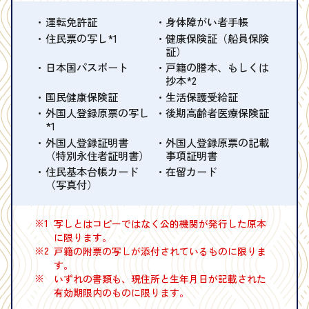
運転免許証
身体障がい者手帳
住民票の写し*1
健康保険証（船員保険
証）
日本国パスポート
戸籍の謄本、もしくは
抄本*2
国民健康保険証
生活保護受給証
外国人登録原票の写し
後期高齢者医療保険証
*1
外国人登録証明書
外国人登録原票の記載
（特別永住者証明書）
事項証明書
住民基本台帳カード
在留カード
（写真付）
※1
写しとはコピーではなく公的機関が発行した原本
に限ります。
※2
戸籍の附票の写しが添付されているものに限りま
す。
※
いずれの書類も、現住所と生年月日が記載された
有効期限内のものに限ります。