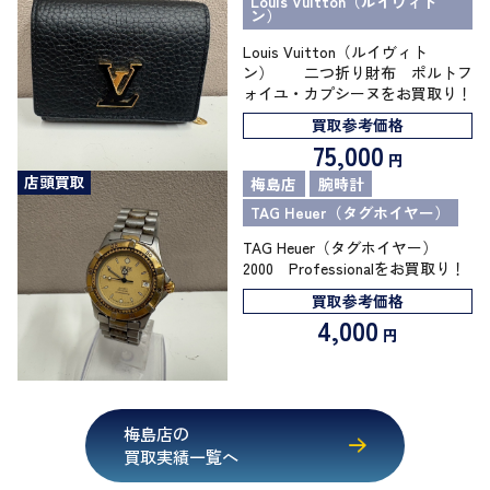
Louis Vuitton（ルイヴィト
ン）
Louis Vuitton（ルイヴィト
ン） 二つ折り財布 ポルトフ
ォイユ・カプシーヌをお買取り！
買取参考価格
75,000
円
店頭買取
梅島店
腕時計
TAG Heuer（タグホイヤー）
TAG Heuer（タグホイヤー）
2000 Professionalをお買取り！
買取参考価格
4,000
円
梅島店の
買取実績一覧へ