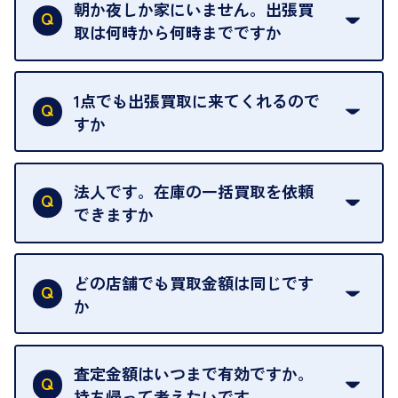
定のお店や、ほかのお客様への迷惑となることが考
朝か夜しか家にいません。出張買
えられるためです。
取は何時から何時までですか
ご訪問可能時間は、10時から19時です。
ただし、お品物の種類や量によっては対応させてい
1点でも出張買取に来てくれるので
ただくことがあります。
すか
お気軽にお問合せください。
はい。1点でもお伺いします。
法人です。在庫の一括買取を依頼
できますか
はい。喜んで承ります。出張買取をご利用くださ
い。
どの店舗でも買取金額は同じです
ご指定の場所にお伺いします。
か
はい。全店舗一律です。
ただし、中古市場は日々変動するため、査定した日
査定金額はいつまで有効ですか。
によって査定額が変わることはございます。
持ち帰って考えたいです