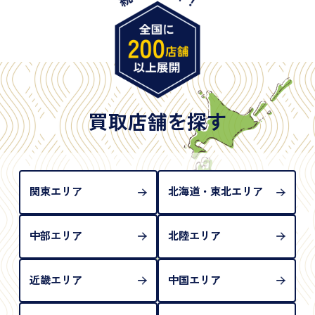
※原則として「公的機関が発行し、氏名、住所、生
年月日が記載されているもの
※日本国政府発行のもの
※2020年2月4日以降に申請された新型パスポートに
は「所持人記入欄（住所記載欄）」が存在しないた
買取店舗を探す
め、単体では古物営業法上の本人確認書類として認
められない（住所確認ができないため）。補助書類
が必要となります
関東エリア
北海道・東北エリア
中部エリア
北陸エリア
近畿エリア
中国エリア