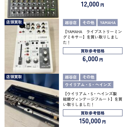
12,000
円
店頭買取
越谷店
その他
YAMAHA
【YAMAHA ライブストリーミン
グミキサー】を買い取りしまし
た！
買取参考価格
6,000
円
店頭買取
越谷店
その他
ウイリアム・S・ヘインズ
【ウイリアム・S・ヘインズ製
総銀ヴィンテージフルート】を買
い取りしました！
買取参考価格
150,000
円