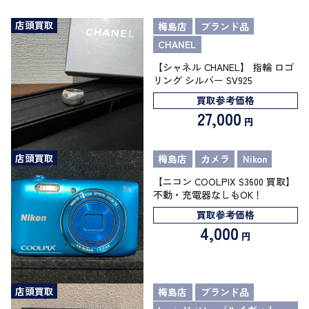
店頭買取
梅島店
ブランド品
CHANEL
【シャネル CHANEL】 指輪 ロゴ
リング シルバー SV925
買取参考価格
27,000
円
店頭買取
梅島店
カメラ
Nikon
【ニコン COOLPIX S3600 買取】
不動・充電器なしもOK！
買取参考価格
4,000
円
店頭買取
梅島店
ブランド品