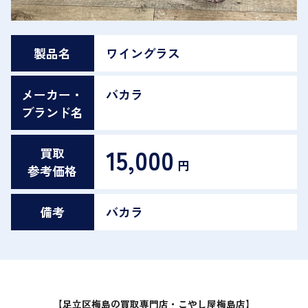
製品名
ワイングラス
メーカー・
バカラ
ブランド名
15,000
買取
円
参考価格
備考
バカラ
【足立区梅島の買取専門店・こやし屋梅島店】