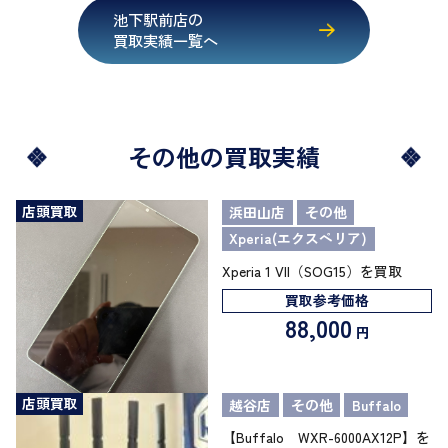
池下駅前店の
買取実績一覧へ
その他の買取実績
店頭買取
浜田山店
その他
Xperia(エクスペリア)
Xperia 1 VII（SOG15）を買取
買取参考価格
88,000
円
店頭買取
越谷店
その他
Buffalo
【Buffalo WXR-6000AX12P】を