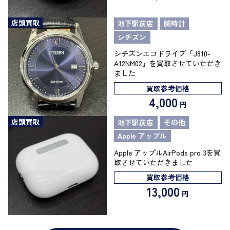
店頭買取
池下駅前店
腕時計
シチズン
シチズンエコドライブ「J810-
A12NM02」を買取させていただき
ました
買取参考価格
4,000
円
店頭買取
池下駅前店
その他
Apple アップル
Apple アップルAirPods pro 3を買
取させていただきました
買取参考価格
13,000
円