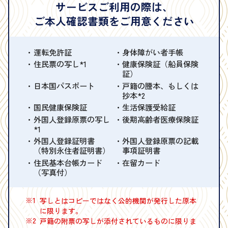
サービスご利用の際は、
ご本人確認書類をご用意ください
運転免許証
身体障がい者手帳
住民票の写し*1
健康保険証（船員保険
証）
日本国パスポート
戸籍の謄本、もしくは
抄本*2
国民健康保険証
生活保護受給証
外国人登録原票の写し
後期高齢者医療保険証
*1
外国人登録証明書
外国人登録原票の記載
（特別永住者証明書）
事項証明書
住民基本台帳カード
在留カード
（写真付）
※1
写しとはコピーではなく公的機関が発行した原本
に限ります。
※2
戸籍の附票の写しが添付されているものに限りま