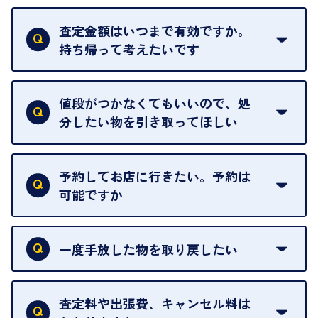
はい。全店舗一律です。
ただし、中古市場は日々変動するため、査定した日
査定金額はいつまで有効ですか。
によって査定額が変わることはございます。
持ち帰って考えたいです
査定額は当日限り有効です。
中古市場が日々変動するため、翌日には査定額が変
値段がつかなくてもいいので、処
わることがございます。
分したい物を引き取ってほしい
再販不可能な物は、場合によってはお断りすること
がございます。ご了承ください。
予約してお店に行きたい。予約は
可能ですか
申し訳ありませんが、現在はご来店の予約は承って
おりません。
一度手放した物を取り戻したい
ご予約がなくてもお待たせすることがないよう体制
当店は質店ではありませんので、買い取ったお品物
を整えておりますので、お好きな時にお越しくださ
は基本的に販売へと回されます。買い戻しはできま
査定料や出張費、キャンセル料は
い。