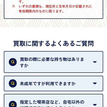
す。
※
いずれの書類も、現住所と生年月日が記載された
有効期限内のものに限ります。
買取に関するよくあるご質問
買取の際に必要な持ち物はありま
すか
本人確認書類をご用意ください。ご利用になれる書
類は
こちら
をご確認ください。
未成年ですが利用できますか
18歳未満の方は、保護者の同意があってもご利用い
ただけません。
指定した喫茶店など、自宅以外の