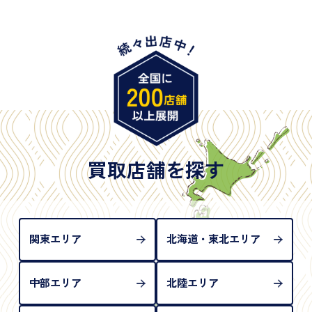
・身体障害手帳
・特別永住者証明書
・旧パスポート
※原則として「公的機関が発行し、氏名、住所、生
年月日が記載されているもの
※日本国政府発行のもの
※2020年2月4日以降に申請された新型パスポートに
は「所持人記入欄（住所記載欄）」が存在しないた
買取店舗を探す
め、単体では古物営業法上の本人確認書類として認
められない（住所確認ができないため）。補助書類
が必要となります
関東エリア
北海道・東北エリア
中部エリア
北陸エリア