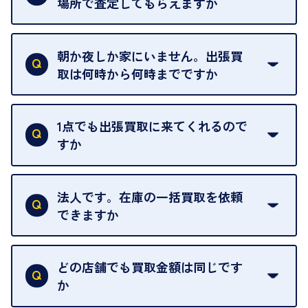
場所で査定してもらえますか
ご自宅以外での査定はお引き受けできません。ご指
定のお店や、ほかのお客様への迷惑となることが考
朝か夜しか家にいません。出張買
えられるためです。
取は何時から何時までですか
ご訪問可能時間は、10時から19時です。
ただし、お品物の種類や量によっては対応させてい
1点でも出張買取に来てくれるので
ただくことがあります。
すか
お気軽にお問合せください。
はい。1点でもお伺いします。
法人です。在庫の一括買取を依頼
できますか
はい。喜んで承ります。出張買取をご利用くださ
い。
どの店舗でも買取金額は同じです
ご指定の場所にお伺いします。
か