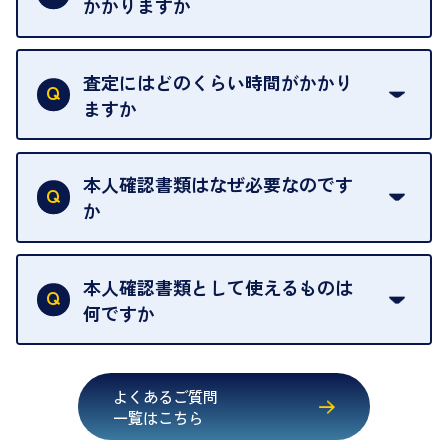
せんので、ご了承ください。
かかりますか
お急ぎの場合はスタッフに一言お声がけください。
例外として、出張買取の場合は成約後でもクーリン
可能な限り、迅速に対応させていただきます。
一切いただいておりません。査定金額にご納得いた
グオフが可能です。
だけない場合は、その場でお断りいただいても問題
査定にはどのくらい時間がかかり
契約破棄という形で、お品物をお戻しすることがで
ございません。お気軽にご相談ください。
ますか
きます。
売却当日を含む8日間のうちに、お気軽にお申し出
お品物の内容や点数によって異なりますが、店頭買
ください。
取の場合は1点あたり数分程度が目安です。大量の
本人確認書類はなぜ必要なのです
出張買取のお品物は、8日間保管しております。
お品物の場合は、お時間をいただくことがございま
か
す。
買取店は古物営業法により、お客様のご本人確認を
行うことが義務付けられています。安心してお取引
本人確認書類として使えるものは
いただくためにも、ご協力をお願いいたします。
何ですか
・運転免許証
・健康保険証確認書
よくあるご質問
・マイナンバーカード
一覧はこちら
・在留カード