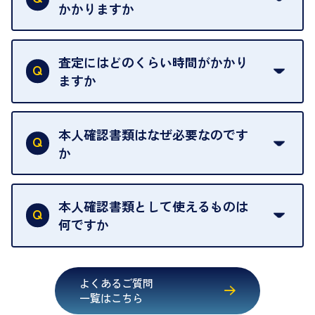
せんので、ご了承ください。
かかりますか
お急ぎの場合はスタッフに一言お声がけください。
例外として、出張買取の場合は成約後でもクーリン
可能な限り、迅速に対応させていただきます。
一切いただいておりません。査定金額にご納得いた
グオフが可能です。
だけない場合は、その場でお断りいただいても問題
査定にはどのくらい時間がかかり
契約破棄という形で、お品物をお戻しすることがで
ございません。お気軽にご相談ください。
ますか
きます。
売却当日を含む8日間のうちに、お気軽にお申し出
お品物の内容や点数によって異なりますが、店頭買
ください。
取の場合は1点あたり数分程度が目安です。大量の
本人確認書類はなぜ必要なのです
出張買取のお品物は、8日間保管しております。
お品物の場合は、お時間をいただくことがございま
か
す。
買取店は古物営業法により、お客様のご本人確認を
行うことが義務付けられています。安心してお取引
本人確認書類として使えるものは
いただくためにも、ご協力をお願いいたします。
何ですか
・運転免許証
・健康保険証確認書
よくあるご質問
・マイナンバーカード
一覧はこちら
・在留カード