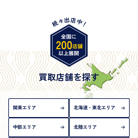
・身体障害手帳
・特別永住者証明書
・旧パスポート
※原則として「公的機関が発行し、氏名、住所、生
年月日が記載されているもの
※日本国政府発行のもの
※2020年2月4日以降に申請された新型パスポートに
は「所持人記入欄（住所記載欄）」が存在しないた
買取店舗を探す
め、単体では古物営業法上の本人確認書類として認
められない（住所確認ができないため）。補助書類
が必要となります
関東エリア
北海道・東北エリア
中部エリア
北陸エリア