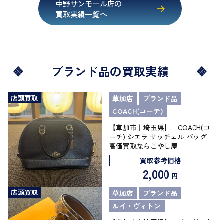
中野サンモール店の
買取実績一覧へ
ブランド品の買取実績
店頭買取
草加店
ブランド品
COACH(コーチ)
【草加市｜埼玉県】｜COACH(コ
ーチ) シエラ サッチェル バッグ
高価買取ならこやし屋
買取参考価格
2,000
円
店頭買取
草加店
ブランド品
ルイ・ヴィトン