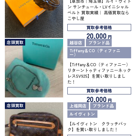
【草加市｜埼玉県】ルイ・ヴィト
ン サンチュール・LVイニシャル
ベルト 買取実績｜ 高価買取なら
こやし屋
買取参考価格
20,000
円
店頭買取
越谷店
ブランド品
Tiffany＆CO（ティファニ
ー）
【Tiffany＆CO（ティファニー）
リターントゥティファニーネック
レスSV925】を買い取りしまし
た！
買取参考価格
20,000
円
店頭買取
上福岡店
ブランド品
ルイヴィトン
【ルイヴィトン クラッチバッ
ク】を買い取りしました！