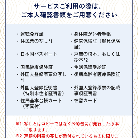
サービスご利用の際は、
ご本人確認書類をご用意ください
運転免許証
身体障がい者手帳
住民票の写し*1
健康保険証（船員保険
証）
日本国パスポート
戸籍の謄本、もしくは
抄本*2
国民健康保険証
生活保護受給証
外国人登録原票の写し
後期高齢者医療保険証
*1
外国人登録証明書
外国人登録原票の記載
（特別永住者証明書）
事項証明書
住民基本台帳カード
在留カード
（写真付）
※1
写しとはコピーではなく公的機関が発行した原本
に限ります。
※2
戸籍の附票の写しが添付されているものに限りま