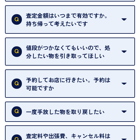
はい。全店舗一律です。
ただし、中古市場は日々変動するため、査定した日
査定金額はいつまで有効ですか。
によって査定額が変わることはございます。
持ち帰って考えたいです
査定額は当日限り有効です。
中古市場が日々変動するため、翌日には査定額が変
値段がつかなくてもいいので、処
わることがございます。
分したい物を引き取ってほしい
再販不可能な物は、場合によってはお断りすること
がございます。ご了承ください。
予約してお店に行きたい。予約は
可能ですか
申し訳ありませんが、現在はご来店の予約は承って
おりません。
一度手放した物を取り戻したい
ご予約がなくてもお待たせすることがないよう体制
当店は質店ではありませんので、買い取ったお品物
を整えておりますので、お好きな時にお越しくださ
は基本的に販売へと回されます。買い戻しはできま
査定料や出張費、キャンセル料は
い。