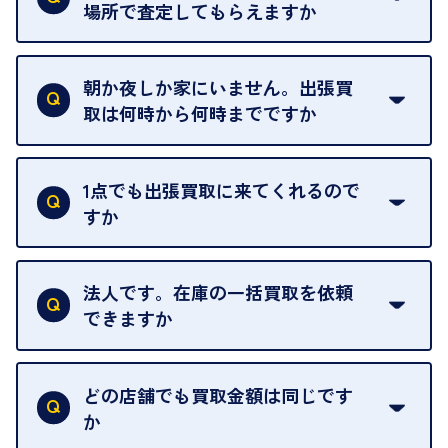
場所で査定してもらえますか
ご自宅以外での査定はお引き受けできません。ご指
定のお店や、ほかのお客様への迷惑となることが考
朝か夜しか家にいません。出張買
えられるためです。
取は何時から何時までですか
ご訪問可能時間は、10時から19時です。
ただし、お品物の種類や量によっては対応させてい
1点でも出張買取に来てくれるので
ただくことがあります。
すか
お気軽にお問合せください。
はい。1点でもお伺いします。
法人です。在庫の一括買取を依頼
できますか
はい。喜んで承ります。出張買取をご利用くださ
い。
どの店舗でも買取金額は同じです
ご指定の場所にお伺いします。
か