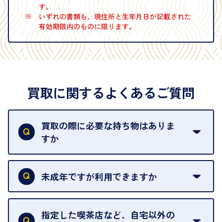
す。
※
いずれの書類も、現住所と生年月日が記載された
有効期限内のものに限ります。
買取に関するよくあるご質問
買取の際に必要な持ち物はありま
すか
本人確認書類をご用意ください。ご利用になれる書
類は
こちら
をご確認ください。
未成年ですが利用できますか
18歳未満の方は、保護者の同意があってもご利用い
ただけません。
指定した喫茶店など、自宅以外の