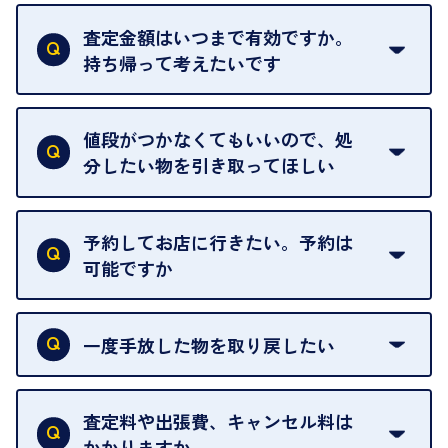
はい。全店舗一律です。
ただし、中古市場は日々変動するため、査定した日
査定金額はいつまで有効ですか。
によって査定額が変わることはございます。
持ち帰って考えたいです
査定額は当日限り有効です。
中古市場が日々変動するため、翌日には査定額が変
値段がつかなくてもいいので、処
わることがございます。
分したい物を引き取ってほしい
再販不可能な物は、場合によってはお断りすること
がございます。ご了承ください。
予約してお店に行きたい。予約は
可能ですか
申し訳ありませんが、現在はご来店の予約は承って
おりません。
一度手放した物を取り戻したい
ご予約がなくてもお待たせすることがないよう体制
当店は質店ではありませんので、買い取ったお品物
を整えておりますので、お好きな時にお越しくださ
は基本的に販売へと回されます。買い戻しはできま
査定料や出張費、キャンセル料は
い。
せんので、ご了承ください。
かかりますか
お急ぎの場合はスタッフに一言お声がけください。