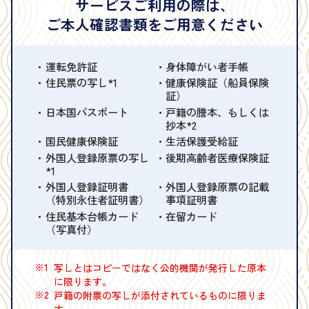
サービスご利用の際は、
ご本人確認書類をご用意ください
運転免許証
身体障がい者手帳
住民票の写し*1
健康保険証（船員保険
証）
日本国パスポート
戸籍の謄本、もしくは
抄本*2
国民健康保険証
生活保護受給証
外国人登録原票の写し
後期高齢者医療保険証
*1
外国人登録証明書
外国人登録原票の記載
（特別永住者証明書）
事項証明書
住民基本台帳カード
在留カード
（写真付）
※1
写しとはコピーではなく公的機関が発行した原本
に限ります。
※2
戸籍の附票の写しが添付されているものに限りま