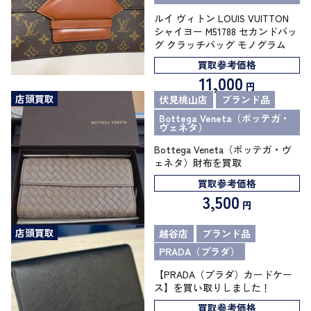
ルイ ヴィトン LOUIS VUITTON
シャイヨー M51788 セカンドバッ
グ クラッチバッグ モノグラム
買取参考価格
11,000
円
店頭買取
伏見桃山店
ブランド品
Bottega Veneta（ボッテガ・
ヴェネタ）
Bottega Veneta（ボッテガ・ヴ
ェネタ）財布を買取
買取参考価格
3,500
円
店頭買取
越谷店
ブランド品
PRADA（プラダ）
【PRADA（プラダ）カードケー
ス】を買い取りしました！
買取参考価格