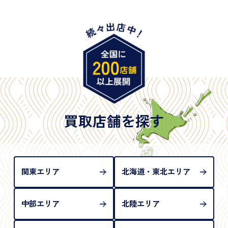
・身体障害手帳
・特別永住者証明書
・旧パスポート
※原則として「公的機関が発行し、氏名、住所、生
年月日が記載されているもの
※日本国政府発行のもの
※2020年2月4日以降に申請された新型パスポートに
は「所持人記入欄（住所記載欄）」が存在しないた
買取店舗を探す
め、単体では古物営業法上の本人確認書類として認
められない（住所確認ができないため）。補助書類
が必要となります
関東エリア
北海道・東北エリア
中部エリア
北陸エリア