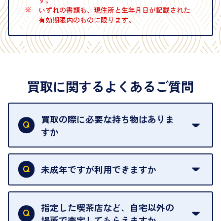
す。
※
いずれの書類も、現住所と生年月日が記載された
有効期限内のものに限ります。
買取に関するよくあるご質問
買取の際に必要な持ち物はありま
すか
本人確認書類をご用意ください。ご利用になれる書
類は
こちら
をご確認ください。
未成年ですが利用できますか
18歳未満の方は、保護者の同意があってもご利用い
ただけません。
指定した喫茶店など、自宅以外の
場所で査定してもらえますか