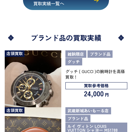
買取実績一覧へ
ブランド品の買取実績
店頭買取
雑餉隈店
ブランド品
グッチ
グッチ ( GUCCI )の腕時計を高価
買取！
買取参考価格
24,000
円
店頭買取
武蔵新城あいもーる店
ブランド品
ルイ ヴィトン LOUIS
VUITTON シャヨー M51788