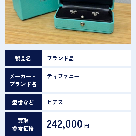
製品名
ブランド品
メーカー・
ティファニー
ブランド名
型番など
ピアス
242,000
買取
円
参考価格