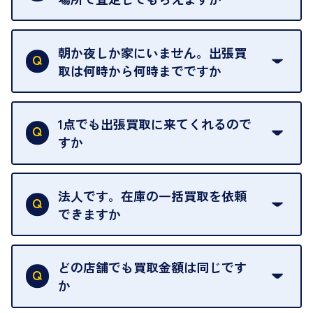
ご自宅以外での査定はお引き受けできません。ご指
定のお店や、ほかのお客様への迷惑となることが考
朝か夜しか家にいません。出張買
えられるためです。
取は何時から何時までですか
ご訪問可能時間は、10時から19時です。
ただし、お品物の種類や量によっては対応させてい
1点でも出張買取に来てくれるので
ただくことがあります。
すか
お気軽にお問合せください。
はい。1点でもお伺いします。
法人です。在庫の一括買取を依頼
できますか
はい。喜んで承ります。出張買取をご利用くださ
い。
どの店舗でも買取金額は同じです
ご指定の場所にお伺いします。
か