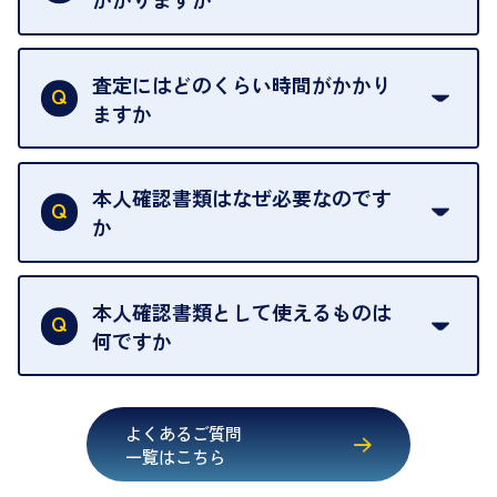
例外として、出張買取の場合は成約後でもクーリン
可能な限り、迅速に対応させていただきます。
一切いただいておりません。査定金額にご納得いた
グオフが可能です。
だけない場合は、その場でお断りいただいても問題
査定にはどのくらい時間がかかり
契約破棄という形で、お品物をお戻しすることがで
ございません。お気軽にご相談ください。
ますか
きます。
売却当日を含む8日間のうちに、お気軽にお申し出
お品物の内容や点数によって異なりますが、店頭買
ください。
取の場合は1点あたり数分程度が目安です。大量の
本人確認書類はなぜ必要なのです
出張買取のお品物は、8日間保管しております。
お品物の場合は、お時間をいただくことがございま
か
す。
買取店は古物営業法により、お客様のご本人確認を
行うことが義務付けられています。安心してお取引
本人確認書類として使えるものは
いただくためにも、ご協力をお願いいたします。
何ですか
・運転免許証
・健康保険証確認書
よくあるご質問
・マイナンバーカード
一覧はこちら
・在留カード