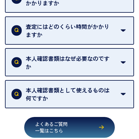
せんので、ご了承ください。
かかりますか
お急ぎの場合はスタッフに一言お声がけください。
例外として、出張買取の場合は成約後でもクーリン
可能な限り、迅速に対応させていただきます。
一切いただいておりません。査定金額にご納得いた
グオフが可能です。
だけない場合は、その場でお断りいただいても問題
査定にはどのくらい時間がかかり
契約破棄という形で、お品物をお戻しすることがで
ございません。お気軽にご相談ください。
ますか
きます。
売却当日を含む8日間のうちに、お気軽にお申し出
お品物の内容や点数によって異なりますが、店頭買
ください。
取の場合は1点あたり数分程度が目安です。大量の
本人確認書類はなぜ必要なのです
出張買取のお品物は、8日間保管しております。
お品物の場合は、お時間をいただくことがございま
か
す。
買取店は古物営業法により、お客様のご本人確認を
行うことが義務付けられています。安心してお取引
本人確認書類として使えるものは
いただくためにも、ご協力をお願いいたします。
何ですか
・運転免許証
・健康保険証確認書
よくあるご質問
・マイナンバーカード
一覧はこちら
・在留カード