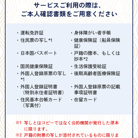
サービスご利用の際は、
ご本人確認書類をご用意ください
運転免許証
身体障がい者手帳
住民票の写し*1
健康保険証（船員保険
証）
日本国パスポート
戸籍の謄本、もしくは
抄本*2
国民健康保険証
生活保護受給証
外国人登録原票の写し
後期高齢者医療保険証
*1
外国人登録証明書
外国人登録原票の記載
（特別永住者証明書）
事項証明書
住民基本台帳カード
在留カード
（写真付）
※1
写しとはコピーではなく公的機関が発行した原本
に限ります。
※2
戸籍の附票の写しが添付されているものに限りま