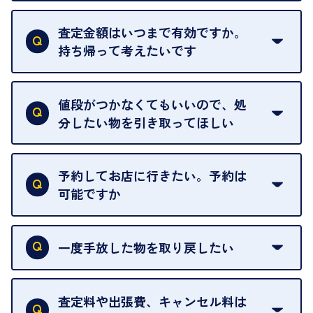
はい。全店舗一律です。
ただし、中古市場は日々変動するため、査定した日
査定金額はいつまで有効ですか。
によって査定額が変わることはございます。
持ち帰って考えたいです
査定額は当日限り有効です。
中古市場が日々変動するため、翌日には査定額が変
値段がつかなくてもいいので、処
わることがございます。
分したい物を引き取ってほしい
再販不可能な物は、場合によってはお断りすること
がございます。ご了承ください。
予約してお店に行きたい。予約は
可能ですか
申し訳ありませんが、現在はご来店の予約は承って
おりません。
一度手放した物を取り戻したい
ご予約がなくてもお待たせすることがないよう体制
当店は質店ではありませんので、買い取ったお品物
を整えておりますので、お好きな時にお越しくださ
は基本的に販売へと回されます。買い戻しはできま
査定料や出張費、キャンセル料は
い。