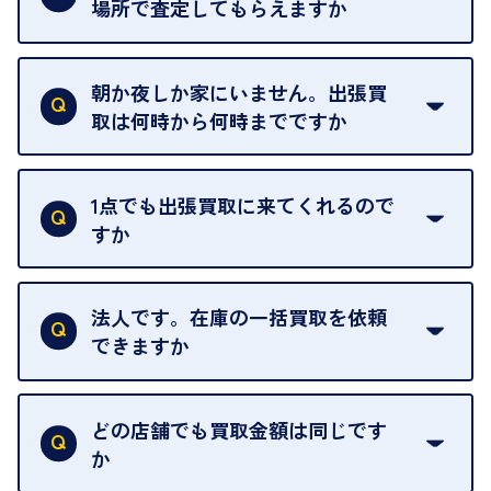
場所で査定してもらえますか
ご自宅以外での査定はお引き受けできません。ご指
定のお店や、ほかのお客様への迷惑となることが考
朝か夜しか家にいません。出張買
えられるためです。
取は何時から何時までですか
ご訪問可能時間は、10時から19時です。
ただし、お品物の種類や量によっては対応させてい
1点でも出張買取に来てくれるので
ただくことがあります。
すか
お気軽にお問合せください。
はい。1点でもお伺いします。
法人です。在庫の一括買取を依頼
できますか
はい。喜んで承ります。出張買取をご利用くださ
い。
どの店舗でも買取金額は同じです
ご指定の場所にお伺いします。
か