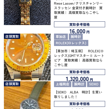
Riese Lassen/クリスチャンリー
スラッセン 金貨付き腕時計 買
取実績｜ 高価買取ならこやし
屋
買取参考価格
16,000
円
店頭買取
草加店
腕時計
ROLEX(ロレックス)
【草加市｜埼玉県】 ROLEX(ロ
レックス)GMTマスターⅡ ルート
ビア 買取実績｜ 高価買取なら
こやし屋
買取参考価格
1,320,000
円
店頭買取
上福岡店
腕時計
SEIKO
【SEIKO ALBA 時計】を買い
取りしました！
買取参考価格