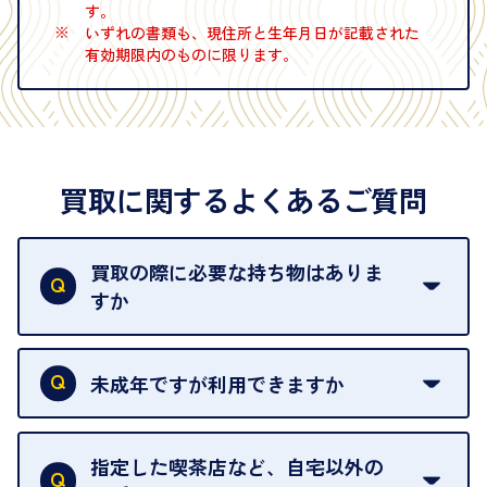
す。
※
いずれの書類も、現住所と生年月日が記載された
有効期限内のものに限ります。
買取に関するよくあるご質問
買取の際に必要な持ち物はありま
すか
本人確認書類をご用意ください。ご利用になれる書
類は
こちら
をご確認ください。
未成年ですが利用できますか
18歳未満の方は、保護者の同意があってもご利用い
ただけません。
指定した喫茶店など、自宅以外の