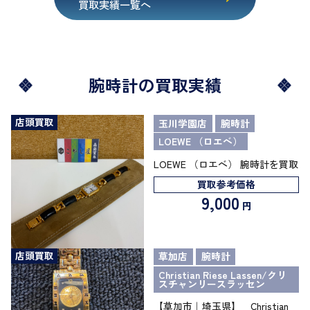
買取実績一覧へ
腕時計の買取実績
店頭買取
玉川学園店
腕時計
LOEWE （ロエベ）
LOEWE （ロエベ） 腕時計を買取
買取参考価格
9,000
円
店頭買取
草加店
腕時計
Christian Riese Lassen/クリ
スチャンリースラッセン
【草加市｜埼玉県】 Christian