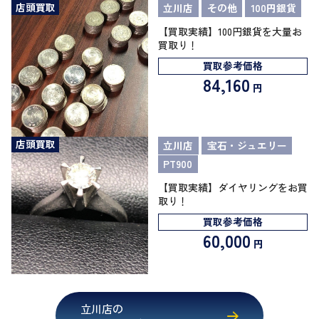
店頭買取
立川店
その他
100円銀貨
【買取実績】100円銀貨を大量お
買取り！
買取参考価格
84,160
円
店頭買取
立川店
宝石・ジュエリー
PT900
【買取実績】ダイヤリングをお買
取り！
買取参考価格
60,000
円
立川店の