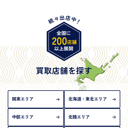
・身体障害手帳
・特別永住者証明書
・旧パスポート
※原則として「公的機関が発行し、氏名、住所、生
年月日が記載されているもの
※日本国政府発行のもの
※2020年2月4日以降に申請された新型パスポートに
は「所持人記入欄（住所記載欄）」が存在しないた
買取店舗を探す
め、単体では古物営業法上の本人確認書類として認
められない（住所確認ができないため）。補助書類
が必要となります
関東エリア
北海道・東北エリア
中部エリア
北陸エリア