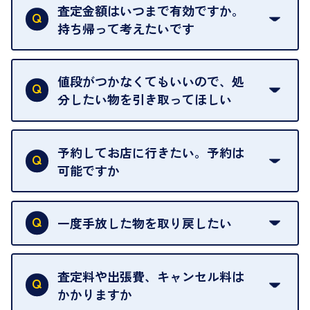
ただし、中古市場は日々変動するため、査定した日
査定金額はいつまで有効ですか。
によって査定額が変わることはございます。
持ち帰って考えたいです
査定額は当日限り有効です。
中古市場が日々変動するため、翌日には査定額が変
値段がつかなくてもいいので、処
わることがございます。
分したい物を引き取ってほしい
再販不可能な物は、場合によってはお断りすること
がございます。ご了承ください。
予約してお店に行きたい。予約は
可能ですか
申し訳ありませんが、現在はご来店の予約は承って
おりません。
一度手放した物を取り戻したい
ご予約がなくてもお待たせすることがないよう体制
当店は質店ではありませんので、買い取ったお品物
を整えておりますので、お好きな時にお越しくださ
は基本的に販売へと回されます。買い戻しはできま
査定料や出張費、キャンセル料は
い。
せんので、ご了承ください。
かかりますか
お急ぎの場合はスタッフに一言お声がけください。
例外として、出張買取の場合は成約後でもクーリン