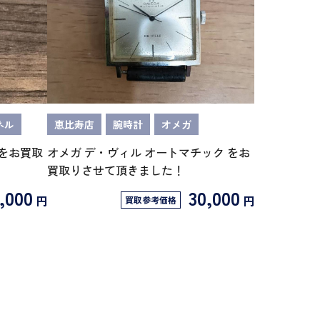
ネル
恵比寿店
腕時計
オメガ
 をお買取
オメガ デ・ヴィル オートマチック をお
買取りさせて頂きました！
,000
30,000
円
円
買取参考価格