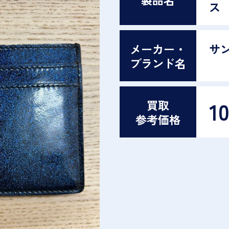
ス
メーカー・
サン
ブランド名
1
買取
参考価格