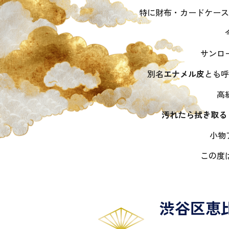
特に財布・カードケース
サンロ
別名
エナメル皮
とも呼
高
汚れたら拭き取る
小物
この度
渋谷区恵