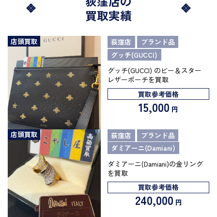
荻窪店の
買取実績
店頭買取
荻窪店
ブランド品
グッチ(GUCCI)
グッチ(GUCCI) のビー＆スター
レザーポーチを買取
買取参考価格
15,000
円
店頭買取
荻窪店
ブランド品
ダミアーニ(Damiani)
ダミアーニ(Damiani)の金リング
を買取
買取参考価格
240,000
円