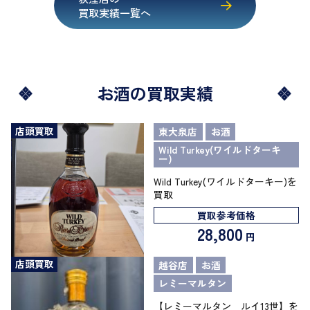
買取実績一覧へ
お酒の買取実績
店頭買取
東大泉店
お酒
Wild Turkey(ワイルドターキ
ー)
Wild Turkey(ワイルドターキー)を
買取
買取参考価格
28,800
円
店頭買取
越谷店
お酒
レミーマルタン
【レミーマルタン ルイ13世】を