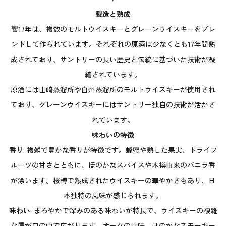
製造と熟成
響17年は、複数のモルトウイスキーとグレーンウイスキーをブレ
ンドして作られています。それぞれの原酒は少なくとも17年間熟
成されており、サントリーの長い歴史と伝統に基づいた技術が凝
縮されています。
原酒には山崎蒸溜所や白州蒸溜所のモルトウイスキーが使用され
ており、グレーンウイスキーにはサントリー独自の技術が活かさ
れています。
味わいの特徴
香り
: 複雑で豊かな香りが特徴です。蜂蜜や熟した果実、ドライフ
ルーツの甘さとともに、ほのかなスパイスや木樽由来のバニラ香
が漂います。桜樽で熟成されたウイスキーの華やかさもあり、日
本独特の風味が感じられます。
味わい
: まろやかで深みのある味わいが特長で、ウイスキーの複雑
な層が口の中で広がります。オークの風味、ほのかなスモーキー