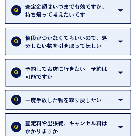
ただし、中古市場は日々変動するため、査定した日
査定金額はいつまで有効ですか。
によって査定額が変わることはございます。
持ち帰って考えたいです
査定額は当日限り有効です。
中古市場が日々変動するため、翌日には査定額が変
値段がつかなくてもいいので、処
わることがございます。
分したい物を引き取ってほしい
再販不可能な物は、場合によってはお断りすること
がございます。ご了承ください。
予約してお店に行きたい。予約は
可能ですか
申し訳ありませんが、現在はご来店の予約は承って
おりません。
一度手放した物を取り戻したい
ご予約がなくてもお待たせすることがないよう体制
当店は質店ではありませんので、買い取ったお品物
を整えておりますので、お好きな時にお越しくださ
は基本的に販売へと回されます。買い戻しはできま
査定料や出張費、キャンセル料は
い。
せんので、ご了承ください。
かかりますか
お急ぎの場合はスタッフに一言お声がけください。