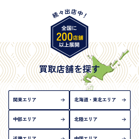
・特別永住者証明書
・旧パスポート
※原則として「公的機関が発行し、氏名、住所、生
年月日が記載されているもの
※日本国政府発行のもの
※2020年2月4日以降に申請された新型パスポートに
は「所持人記入欄（住所記載欄）」が存在しないた
買取店舗を探す
め、単体では古物営業法上の本人確認書類として認
められない（住所確認ができないため）。補助書類
が必要となります
関東エリア
北海道・東北エリア
中部エリア
北陸エリア
近畿エリア
中国エリア