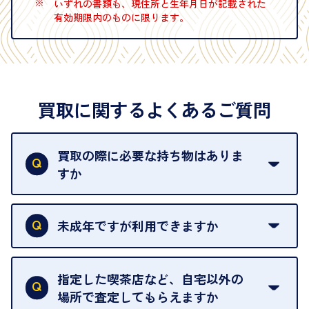
※
いずれの書類も、現住所と生年月日が記載された
有効期限内のものに限ります。
買取に関するよくあるご質問
買取の際に必要な持ち物はありま
すか
本人確認書類をご用意ください。ご利用になれる書
類は
こちら
をご確認ください。
未成年ですが利用できますか
18歳未満の方は、保護者の同意があってもご利用い
ただけません。
指定した喫茶店など、自宅以外の
場所で査定してもらえますか