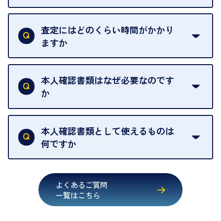
例外として、出張買取の場合は成約後でもクーリン
可能な限り、迅速に対応させていただきます。
一切いただいておりません。査定金額にご納得いた
グオフが可能です。
だけない場合は、その場でお断りいただいても問題
査定にはどのくらい時間がかかり
契約破棄という形で、お品物をお戻しすることがで
ございません。お気軽にご相談ください。
ますか
きます。
売却当日を含む8日間のうちに、お気軽にお申し出
お品物の内容や点数によって異なりますが、店頭買
ください。
取の場合は1点あたり数分程度が目安です。大量の
本人確認書類はなぜ必要なのです
出張買取のお品物は、8日間保管しております。
お品物の場合は、お時間をいただくことがございま
か
す。
買取店は古物営業法により、お客様のご本人確認を
行うことが義務付けられています。安心してお取引
本人確認書類として使えるものは
いただくためにも、ご協力をお願いいたします。
何ですか
・運転免許証
・健康保険証確認書
よくあるご質問
・マイナンバーカード
一覧はこちら
・在留カード
・身体障害手帳