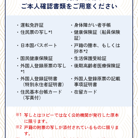
ご本人確認書類をご用意ください
運転免許証
身体障がい者手帳
住民票の写し*1
健康保険証（船員保険
証）
日本国パスポート
戸籍の謄本、もしくは
抄本*2
国民健康保険証
生活保護受給証
外国人登録原票の写し
後期高齢者医療保険証
*1
外国人登録証明書
外国人登録原票の記載
（特別永住者証明書）
事項証明書
住民基本台帳カード
在留カード
（写真付）
※1
写しとはコピーではなく公的機関が発行した原本
に限ります。
※2
戸籍の附票の写しが添付されているものに限りま
す。