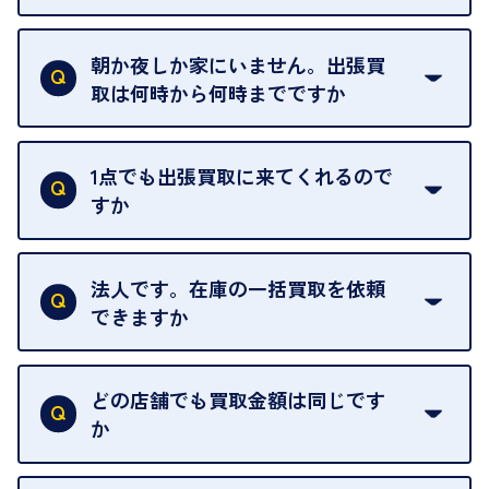
ご自宅以外での査定はお引き受けできません。ご指
定のお店や、ほかのお客様への迷惑となることが考
朝か夜しか家にいません。出張買
えられるためです。
取は何時から何時までですか
ご訪問可能時間は、10時から19時です。
ただし、お品物の種類や量によっては対応させてい
1点でも出張買取に来てくれるので
ただくことがあります。
すか
お気軽にお問合せください。
はい。1点でもお伺いします。
法人です。在庫の一括買取を依頼
できますか
はい。喜んで承ります。出張買取をご利用くださ
い。
どの店舗でも買取金額は同じです
ご指定の場所にお伺いします。
か
はい。全店舗一律です。