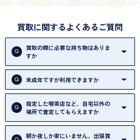
買取に関するよくあるご質問
買取の際に必要な持ち物はありま
すか
本人確認書類をご用意ください。ご利用になれる書
類は
こちら
をご確認ください。
未成年ですが利用できますか
18歳未満の方は、保護者の同意があってもご利用い
ただけません。
指定した喫茶店など、自宅以外の
場所で査定してもらえますか
ご自宅以外での査定はお引き受けできません。ご指
定のお店や、ほかのお客様への迷惑となることが考
朝か夜しか家にいません。出張買