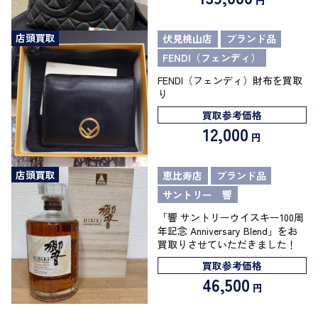
円
店頭買取
伏見桃山店
ブランド品
FENDI（フェンディ）
FENDI（フェンディ）財布を買取
り
買取参考価格
12,000
円
店頭買取
恵比寿店
ブランド品
サントリー 響
「響 サントリーウイスキー100周
年記念 Anniversary Blend」をお
買取りさせていただきました！
買取参考価格
46,500
円