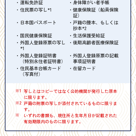
運転免許証
身体障がい者手帳
住民票の写し*1
健康保険証（船員保険
証）
日本国パスポート
戸籍の謄本、もしくは
抄本*2
国民健康保険証
生活保護受給証
外国人登録原票の写し
後期高齢者医療保険証
*1
外国人登録証明書
外国人登録原票の記載
（特別永住者証明書）
事項証明書
住民基本台帳カード
在留カード
（写真付）
※1
写しとはコピーではなく公的機関が発行した原本
に限ります。
※2
戸籍の附票の写しが添付されているものに限りま
す。
※
いずれの書類も、現住所と生年月日が記載された
有効期限内のものに限ります。