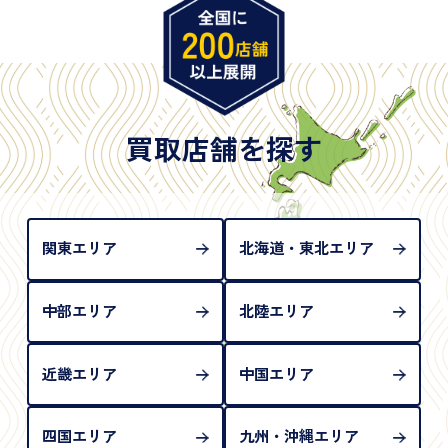
※原則として「公的機関が発行し、氏名、住所、生
年月日が記載されているもの
※日本国政府発行のもの
※2020年2月4日以降に申請された新型パスポートに
は「所持人記入欄（住所記載欄）」が存在しないた
買取店舗を探す
め、単体では古物営業法上の本人確認書類として認
められない（住所確認ができないため）。補助書類
が必要となります
関東エリア
北海道・東北エリア
中部エリア
北陸エリア
近畿エリア
中国エリア
四国エリア
九州・沖縄エリア