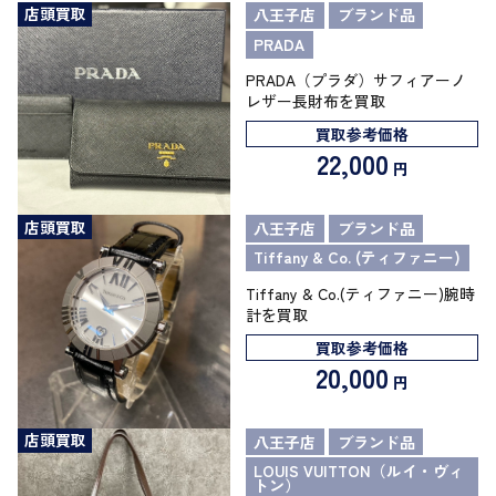
店頭買取
八王子店
ブランド品
PRADA
PRADA（プラダ）サフィアーノ
レザー長財布を買取
買取参考価格
22,000
円
店頭買取
八王子店
ブランド品
Tiffany & Co. (ティファニー)
Tiffany & Co.(ティファニー)腕時
計を買取
買取参考価格
20,000
円
店頭買取
八王子店
ブランド品
LOUIS VUITTON（ルイ・ヴィ
トン）