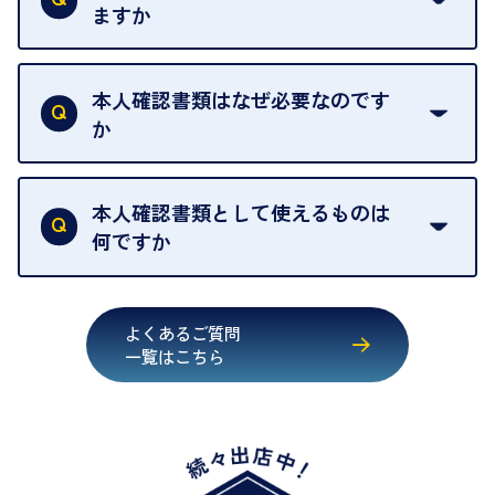
ございません。お気軽にご相談ください。
ますか
きます。
売却当日を含む8日間のうちに、お気軽にお申し出
お品物の内容や点数によって異なりますが、店頭買
ください。
取の場合は1点あたり数分程度が目安です。大量の
本人確認書類はなぜ必要なのです
出張買取のお品物は、8日間保管しております。
お品物の場合は、お時間をいただくことがございま
か
す。
買取店は古物営業法により、お客様のご本人確認を
行うことが義務付けられています。安心してお取引
本人確認書類として使えるものは
いただくためにも、ご協力をお願いいたします。
何ですか
・運転免許証
・健康保険証確認書
よくあるご質問
・マイナンバーカード
一覧はこちら
・在留カード
・身体障害手帳
・特別永住者証明書
・旧パスポート