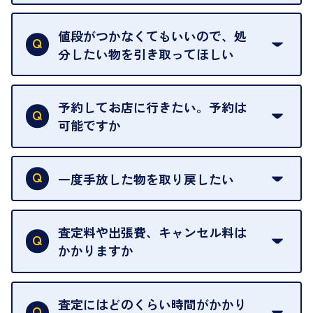
査定額は当日限り有効です。
中古市場が日々変動するため、翌日には査定額が変
値段がつかなくてもいいので、処
わることがございます。
分したい物を引き取ってほしい
再販不可能な物は、場合によってはお断りすること
がございます。ご了承ください。
予約してお店に行きたい。予約は
可能ですか
申し訳ありませんが、現在はご来店の予約は承って
おりません。
一度手放した物を取り戻したい
ご予約がなくてもお待たせすることがないよう体制
当店は質店ではありませんので、買い取ったお品物
を整えておりますので、お好きな時にお越しくださ
は基本的に販売へと回されます。買い戻しはできま
査定料や出張費、キャンセル料は
い。
せんので、ご了承ください。
かかりますか
お急ぎの場合はスタッフに一言お声がけください。
例外として、出張買取の場合は成約後でもクーリン
可能な限り、迅速に対応させていただきます。
一切いただいておりません。査定金額にご納得いた
グオフが可能です。
だけない場合は、その場でお断りいただいても問題
査定にはどのくらい時間がかかり
契約破棄という形で、お品物をお戻しすることがで