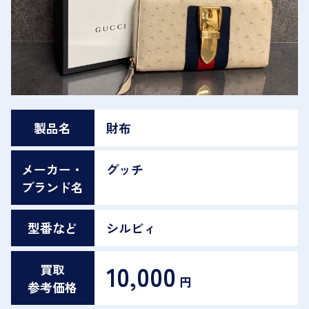
製品名
財布
メーカー・
グッチ
ブランド名
型番など
シルビィ
10,000
買取
円
参考価格