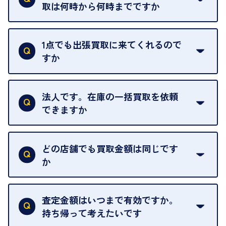
えられるためです。
取は何時から何時までですか
ご訪問可能時間は、10時から19時です。
ただし、お品物の種類や量によっては対応させてい
1点でも出張買取に来てくれるので
ただくことがあります。
すか
お気軽にお問合せください。
はい。1点でもお伺いします。
法人です。在庫の一括買取を依頼
できますか
はい。喜んで承ります。出張買取をご利用くださ
い。
どの店舗でも買取金額は同じです
ご指定の場所にお伺いします。
か
はい。全店舗一律です。
ただし、中古市場は日々変動するため、査定した日
査定金額はいつまで有効ですか。
によって査定額が変わることはございます。
持ち帰って考えたいです