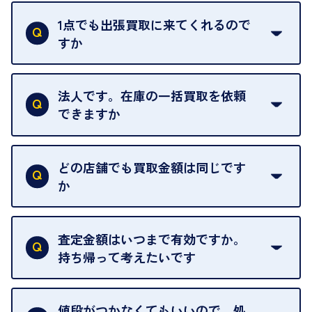
ご訪問可能時間は、10時から19時です。
ただし、お品物の種類や量によっては対応させてい
1点でも出張買取に来てくれるので
ただくことがあります。
すか
お気軽にお問合せください。
はい。1点でもお伺いします。
法人です。在庫の一括買取を依頼
できますか
はい。喜んで承ります。出張買取をご利用くださ
い。
どの店舗でも買取金額は同じです
ご指定の場所にお伺いします。
か
はい。全店舗一律です。
ただし、中古市場は日々変動するため、査定した日
査定金額はいつまで有効ですか。
によって査定額が変わることはございます。
持ち帰って考えたいです
査定額は当日限り有効です。
中古市場が日々変動するため、翌日には査定額が変
値段がつかなくてもいいので、処