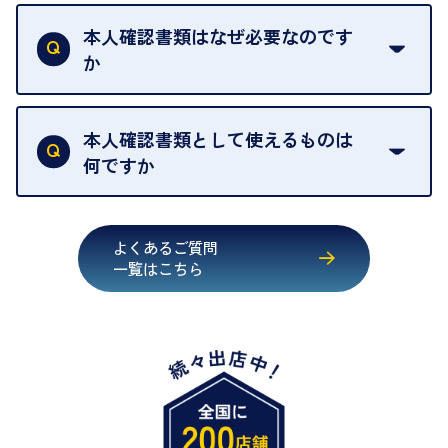
お品物の内容や点数によって異なりますが、店頭買
ください。
取の場合は1点あたり数分程度が目安です。大量の
本人確認書類はなぜ必要なのです
出張買取のお品物は、8日間保管しております。
お品物の場合は、お時間をいただくことがございま
か
す。
買取店は古物営業法により、お客様のご本人確認を
行うことが義務付けられています。安心してお取引
本人確認書類として使えるものは
いただくためにも、ご協力をお願いいたします。
何ですか
・運転免許証
・健康保険証確認書
よくあるご質問
・マイナンバーカード
一覧はこちら
・在留カード
・身体障害手帳
・特別永住者証明書
・旧パスポート
※原則として「公的機関が発行し、氏名、住所、生