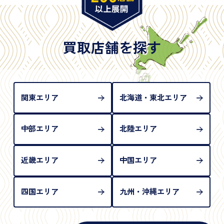
年月日が記載されているもの
※日本国政府発行のもの
※2020年2月4日以降に申請された新型パスポートに
は「所持人記入欄（住所記載欄）」が存在しないた
買取店舗を探す
め、単体では古物営業法上の本人確認書類として認
められない（住所確認ができないため）。補助書類
が必要となります
関東エリア
北海道・東北エリア
中部エリア
北陸エリア
近畿エリア
中国エリア
四国エリア
九州・沖縄エリア