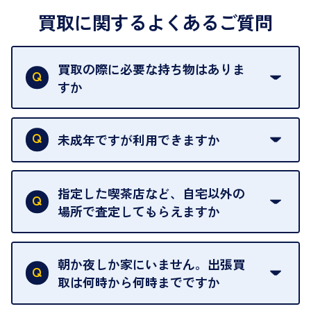
買取に関するよくあるご質問
買取の際に必要な持ち物はありま
すか
本人確認書類をご用意ください。ご利用になれる書
類は
こちら
をご確認ください。
未成年ですが利用できますか
18歳未満の方は、保護者の同意があってもご利用い
ただけません。
指定した喫茶店など、自宅以外の
場所で査定してもらえますか
ご自宅以外での査定はお引き受けできません。ご指
定のお店や、ほかのお客様への迷惑となることが考
朝か夜しか家にいません。出張買
えられるためです。
取は何時から何時までですか