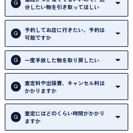
わることがございます。
分したい物を引き取ってほしい
再販不可能な物は、場合によってはお断りすること
がございます。ご了承ください。
予約してお店に行きたい。予約は
可能ですか
申し訳ありませんが、現在はご来店の予約は承って
おりません。
一度手放した物を取り戻したい
ご予約がなくてもお待たせすることがないよう体制
当店は質店ではありませんので、買い取ったお品物
を整えておりますので、お好きな時にお越しくださ
は基本的に販売へと回されます。買い戻しはできま
査定料や出張費、キャンセル料は
い。
せんので、ご了承ください。
かかりますか
お急ぎの場合はスタッフに一言お声がけください。
例外として、出張買取の場合は成約後でもクーリン
可能な限り、迅速に対応させていただきます。
一切いただいておりません。査定金額にご納得いた
グオフが可能です。
だけない場合は、その場でお断りいただいても問題
査定にはどのくらい時間がかかり
契約破棄という形で、お品物をお戻しすることがで
ございません。お気軽にご相談ください。
ますか
きます。
売却当日を含む8日間のうちに、お気軽にお申し出