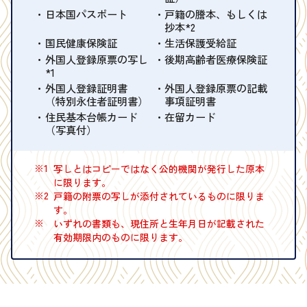
日本国パスポート
戸籍の謄本、もしくは
抄本*2
国民健康保険証
生活保護受給証
外国人登録原票の写し
後期高齢者医療保険証
*1
外国人登録証明書
外国人登録原票の記載
（特別永住者証明書）
事項証明書
住民基本台帳カード
在留カード
（写真付）
※1
写しとはコピーではなく公的機関が発行した原本
に限ります。
※2
戸籍の附票の写しが添付されているものに限りま
す。
※
いずれの書類も、現住所と生年月日が記載された
有効期限内のものに限ります。