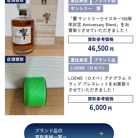
恵比寿店
ブランド品
サントリー 響
「響 サントリーウイスキー100周
年記念 Anniversary Blend」をお
買取りさせていただきました！
買取参考価格
46,500
円
店頭買取
恵比寿店
ブランド品
LOEWE（ロエベ）
LOEWE（ロエベ）アナグラム ス
ラップ ブレスレットをお買取り
させていただきました！
買取参考価格
6,000
円
ブランド品の
買取実績一覧へ