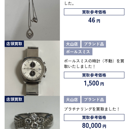
した。
買取参考価格
46
円
店頭買取
大山店
ブランド品
ポールスミス
ポールスミスの時計（不動）を買
取いたしました！
買取参考価格
1,500
円
店頭買取
大山店
ブランド品
プラチナリングを買取ました！
買取参考価格
80,000
円