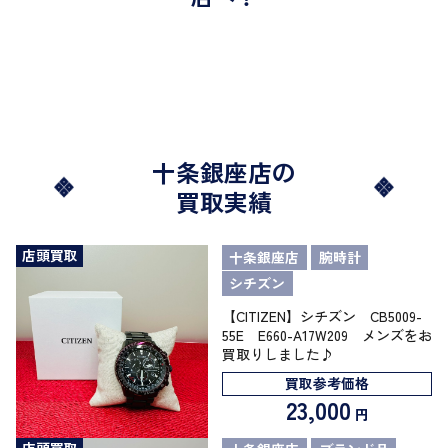
十条銀座店の
買取実績
店頭買取
十条銀座店
腕時計
シチズン
【CITIZEN】シチズン CB5009-
55E E660-A17W209 メンズをお
買取りしました♪
買取参考価格
23,000
円