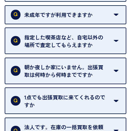
本人確認書類をご用意ください。ご利用になれる書
類は
こちら
をご確認ください。
未成年ですが利用できますか
18歳未満の方は、保護者の同意があってもご利用い
ただけません。
指定した喫茶店など、自宅以外の
場所で査定してもらえますか
ご自宅以外での査定はお引き受けできません。ご指
定のお店や、ほかのお客様への迷惑となることが考
朝か夜しか家にいません。出張買
えられるためです。
取は何時から何時までですか
ご訪問可能時間は、10時から19時です。
ただし、お品物の種類や量によっては対応させてい
1点でも出張買取に来てくれるので
ただくことがあります。
すか
お気軽にお問合せください。
はい。1点でもお伺いします。
法人です。在庫の一括買取を依頼