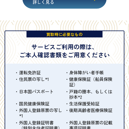
詳しく見る
買取時に必要なもの
サービスご利用の際は、
ご本人確認書類をご用意ください
運転免許証
身体障がい者手帳
住民票の写し*1
健康保険証（船員保険
証）
日本国パスポート
戸籍の謄本、もしくは
抄本*2
国民健康保険証
生活保護受給証
外国人登録原票の写し
後期高齢者医療保険証
*1
外国人登録証明書
外国人登録原票の記載
（特別永住者証明書）
事項証明書