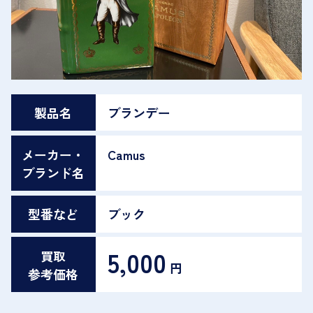
製品名
ブランデー
メーカー・
Camus
ブランド名
型番など
ブック
5,000
買取
円
参考価格