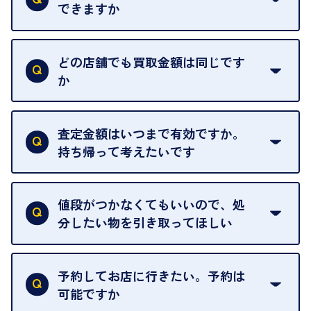
できますか
はい。喜んで承ります。出張買取をご利用くださ
い。
どの店舗でも買取金額は同じです
ご指定の場所にお伺いします。
か
はい。全店舗一律です。
ただし、中古市場は日々変動するため、査定した日
査定金額はいつまで有効ですか。
によって査定額が変わることはございます。
持ち帰って考えたいです
査定額は当日限り有効です。
中古市場が日々変動するため、翌日には査定額が変
値段がつかなくてもいいので、処
わることがございます。
分したい物を引き取ってほしい
再販不可能な物は、場合によってはお断りすること
がございます。ご了承ください。
予約してお店に行きたい。予約は
可能ですか