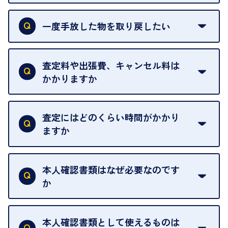
申し訳ありませんが、現在はご来店の予約は承って
おりません。
一度手放した物を取り戻したい
ご予約がなくてもお待たせすることがないよう体制
当店は質店ではありませんので、買い取ったお品物
を整えておりますので、お好きな時にお越しくださ
は基本的に販売へと回されます。買い戻しはできま
査定料や出張費、キャンセル料は
い。
せんので、ご了承ください。
かかりますか
お急ぎの場合はスタッフに一言お声がけください。
例外として、出張買取の場合は成約後でもクーリン
可能な限り、迅速に対応させていただきます。
一切いただいておりません。査定金額にご納得いた
グオフが可能です。
だけない場合は、その場でお断りいただいても問題
査定にはどのくらい時間がかかり
契約破棄という形で、お品物をお戻しすることがで
ございません。お気軽にご相談ください。
ますか
きます。
売却当日を含む8日間のうちに、お気軽にお申し出
お品物の内容や点数によって異なりますが、店頭買
ください。
取の場合は1点あたり数分程度が目安です。大量の
本人確認書類はなぜ必要なのです
出張買取のお品物は、8日間保管しております。
お品物の場合は、お時間をいただくことがございま
か
す。
買取店は古物営業法により、お客様のご本人確認を
行うことが義務付けられています。安心してお取引
本人確認書類として使えるものは