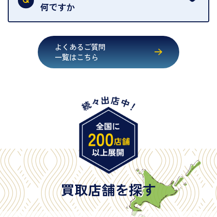
いただくためにも、ご協力をお願いいたします。
何ですか
・運転免許証
・健康保険証確認書
よくあるご質問
・マイナンバーカード
一覧はこちら
・在留カード
・身体障害手帳
・特別永住者証明書
・旧パスポート
※原則として「公的機関が発行し、氏名、住所、生
年月日が記載されているもの
※日本国政府発行のもの
※2020年2月4日以降に申請された新型パスポートに
は「所持人記入欄（住所記載欄）」が存在しないた
買取店舗を探す
め、単体では古物営業法上の本人確認書類として認
められない（住所確認ができないため）。補助書類