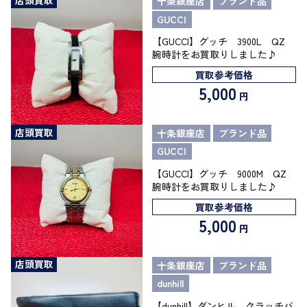
店頭買取
十条銀座店
ブランド品
GUCCI
【GUCCI】グッチ 3900L QZ
腕時計をお買取りしました♪
買取参考価格
5,000
円
店頭買取
十条銀座店
ブランド品
GUCCI
【GUCCI】グッチ 9000M QZ
腕時計をお買取りしました♪
買取参考価格
5,000
円
店頭買取
十条銀座店
ブランド品
dunhill
【dunhill】ダンヒル クラッチバ