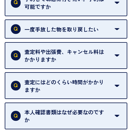
可能ですか
申し訳ありませんが、現在はご来店の予約は承って
おりません。
一度手放した物を取り戻したい
ご予約がなくてもお待たせすることがないよう体制
当店は質店ではありませんので、買い取ったお品物
を整えておりますので、お好きな時にお越しくださ
は基本的に販売へと回されます。買い戻しはできま
査定料や出張費、キャンセル料は
い。
せんので、ご了承ください。
かかりますか
お急ぎの場合はスタッフに一言お声がけください。
例外として、出張買取の場合は成約後でもクーリン
可能な限り、迅速に対応させていただきます。
一切いただいておりません。査定金額にご納得いた
グオフが可能です。
だけない場合は、その場でお断りいただいても問題
査定にはどのくらい時間がかかり
契約破棄という形で、お品物をお戻しすることがで
ございません。お気軽にご相談ください。
ますか
きます。
売却当日を含む8日間のうちに、お気軽にお申し出
お品物の内容や点数によって異なりますが、店頭買
ください。
取の場合は1点あたり数分程度が目安です。大量の
本人確認書類はなぜ必要なのです
出張買取のお品物は、8日間保管しております。
お品物の場合は、お時間をいただくことがございま
か
す。