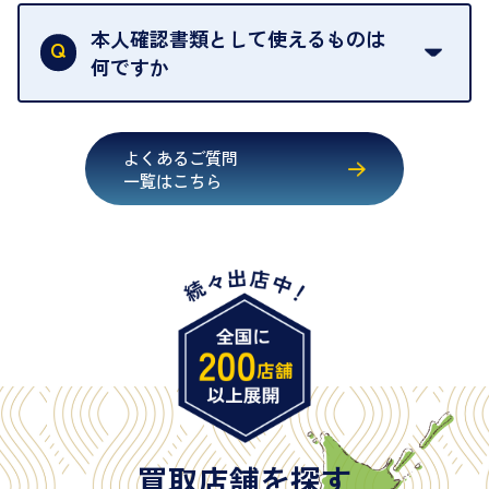
買取店は古物営業法により、お客様のご本人確認を
行うことが義務付けられています。安心してお取引
本人確認書類として使えるものは
いただくためにも、ご協力をお願いいたします。
何ですか
・運転免許証
・健康保険証確認書
よくあるご質問
・マイナンバーカード
一覧はこちら
・在留カード
・身体障害手帳
・特別永住者証明書
・旧パスポート
※原則として「公的機関が発行し、氏名、住所、生
年月日が記載されているもの
※日本国政府発行のもの
※2020年2月4日以降に申請された新型パスポートに
は「所持人記入欄（住所記載欄）」が存在しないた
買取店舗を探す