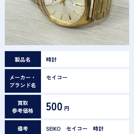
製品名
時計
メーカー・
セイコー
ブランド名
500
買取
円
参考価格
備考
SEIKO セイコー 時計