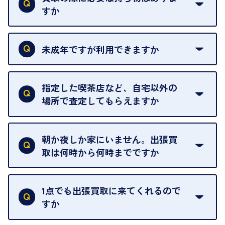
すか
本人確認書類をご用意ください。ご利用になれる書
類は
こちら
をご確認ください。
未成年ですが利用できますか
18歳未満の方は、保護者の同意があってもご利用い
ただけません。
指定した喫茶店など、自宅以外の
場所で査定してもらえますか
ご自宅以外での査定はお引き受けできません。ご指
定のお店や、ほかのお客様への迷惑となることが考
朝か夜しか家にいません。出張買
えられるためです。
取は何時から何時までですか
ご訪問可能時間は、10時から19時です。
ただし、お品物の種類や量によっては対応させてい
1点でも出張買取に来てくれるので
ただくことがあります。
すか
お気軽にお問合せください。