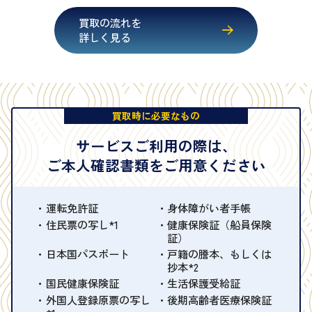
買取の流れを
詳しく見る
買取時に必要なもの
サービスご利用の際は、
ご本人確認書類をご用意ください
運転免許証
身体障がい者手帳
住民票の写し*1
健康保険証（船員保険
証）
日本国パスポート
戸籍の謄本、もしくは
抄本*2
国民健康保険証
生活保護受給証
外国人登録原票の写し
後期高齢者医療保険証