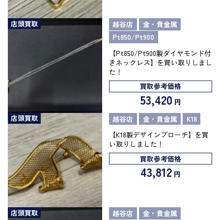
店頭買取
越谷店
金・貴金属
Pt850/Pt900
【Pt850/Pt900製ダイヤモンド付
きネックレス】を買い取りしまし
た！
買取参考価格
53,420
円
店頭買取
越谷店
金・貴金属
K18
【K18製デザインブローチ】を買
い取りしました！
買取参考価格
43,812
円
店頭買取
越谷店
金・貴金属