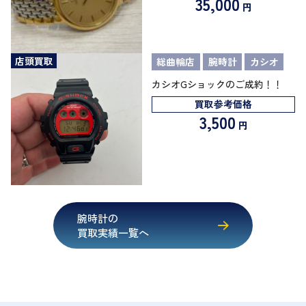
35,000
円
店頭買取
総曲輪店
腕時計
カシオ
カシオGショックのご成約！！
買取参考価格
3,500
円
腕時計の
買取実績一覧へ