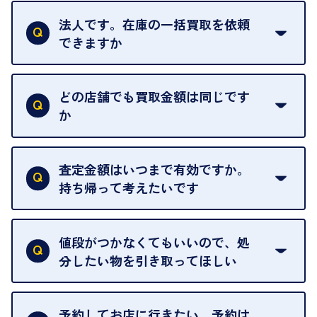
はい。1点でもお伺いします。
法人です。在庫の一括買取を依頼
できますか
はい。喜んで承ります。出張買取をご利用くださ
い。
どの店舗でも買取金額は同じです
ご指定の場所にお伺いします。
か
はい。全店舗一律です。
ただし、中古市場は日々変動するため、査定した日
査定金額はいつまで有効ですか。
によって査定額が変わることはございます。
持ち帰って考えたいです
査定額は当日限り有効です。
中古市場が日々変動するため、翌日には査定額が変
値段がつかなくてもいいので、処
わることがございます。
分したい物を引き取ってほしい
再販不可能な物は、場合によってはお断りすること
がございます。ご了承ください。
予約してお店に行きたい。予約は