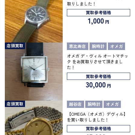
取りしました！
買取参考価格
1,000
円
店頭買取
恵比寿店
腕時計
オメガ
オメガ デ・ヴィル オートマチッ
ク をお買取りさせて頂きまし
た！
買取参考価格
30,000
円
店頭買取
越谷店
腕時計
オメガ
【OMEGA（オメガ）デヴィル】
を買い取りしました！
買取参考価格