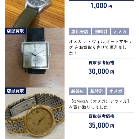
1,000
円
店頭買取
恵比寿店
腕時計
オメガ
オメガ デ・ヴィル オートマチッ
ク をお買取りさせて頂きまし
た！
買取参考価格
30,000
円
店頭買取
越谷店
腕時計
オメガ
【OMEGA（オメガ）デヴィル】
を買い取りしました！
買取参考価格
35,000
円