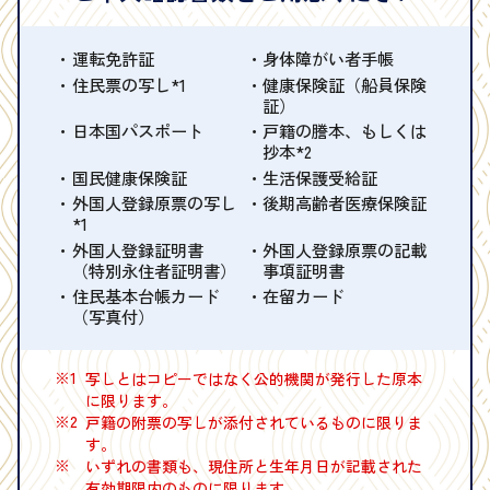
運転免許証
身体障がい者手帳
住民票の写し*1
健康保険証（船員保険
証）
日本国パスポート
戸籍の謄本、もしくは
抄本*2
国民健康保険証
生活保護受給証
外国人登録原票の写し
後期高齢者医療保険証
*1
外国人登録証明書
外国人登録原票の記載
（特別永住者証明書）
事項証明書
住民基本台帳カード
在留カード
（写真付）
※1
写しとはコピーではなく公的機関が発行した原本
に限ります。
※2
戸籍の附票の写しが添付されているものに限りま
す。
※
いずれの書類も、現住所と生年月日が記載された
有効期限内のものに限ります。