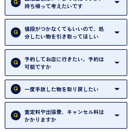
によって査定額が変わることはございます。
持ち帰って考えたいです
査定額は当日限り有効です。
中古市場が日々変動するため、翌日には査定額が変
値段がつかなくてもいいので、処
わることがございます。
分したい物を引き取ってほしい
再販不可能な物は、場合によってはお断りすること
がございます。ご了承ください。
予約してお店に行きたい。予約は
可能ですか
申し訳ありませんが、現在はご来店の予約は承って
おりません。
一度手放した物を取り戻したい
ご予約がなくてもお待たせすることがないよう体制
当店は質店ではありませんので、買い取ったお品物
を整えておりますので、お好きな時にお越しくださ
は基本的に販売へと回されます。買い戻しはできま
査定料や出張費、キャンセル料は
い。
せんので、ご了承ください。
かかりますか
お急ぎの場合はスタッフに一言お声がけください。
例外として、出張買取の場合は成約後でもクーリン
可能な限り、迅速に対応させていただきます。