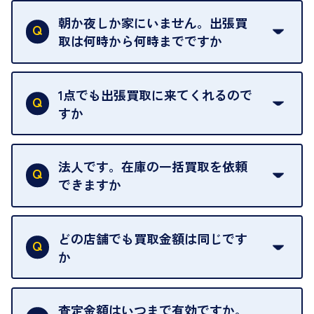
定のお店や、ほかのお客様への迷惑となることが考
朝か夜しか家にいません。出張買
えられるためです。
取は何時から何時までですか
ご訪問可能時間は、10時から19時です。
ただし、お品物の種類や量によっては対応させてい
1点でも出張買取に来てくれるので
ただくことがあります。
すか
お気軽にお問合せください。
はい。1点でもお伺いします。
法人です。在庫の一括買取を依頼
できますか
はい。喜んで承ります。出張買取をご利用くださ
い。
どの店舗でも買取金額は同じです
ご指定の場所にお伺いします。
か
はい。全店舗一律です。
ただし、中古市場は日々変動するため、査定した日
査定金額はいつまで有効ですか。