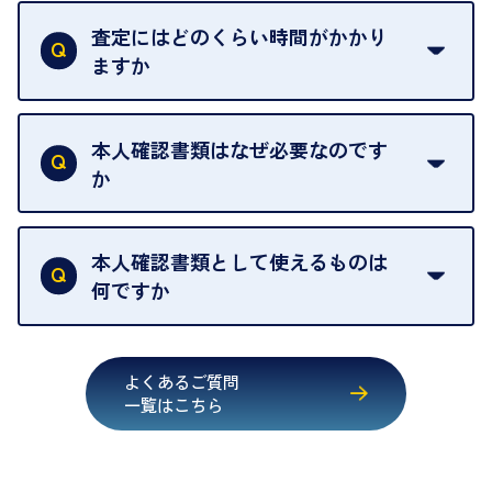
一切いただいておりません。査定金額にご納得いた
グオフが可能です。
だけない場合は、その場でお断りいただいても問題
査定にはどのくらい時間がかかり
契約破棄という形で、お品物をお戻しすることがで
ございません。お気軽にご相談ください。
ますか
きます。
売却当日を含む8日間のうちに、お気軽にお申し出
お品物の内容や点数によって異なりますが、店頭買
ください。
取の場合は1点あたり数分程度が目安です。大量の
本人確認書類はなぜ必要なのです
出張買取のお品物は、8日間保管しております。
お品物の場合は、お時間をいただくことがございま
か
す。
買取店は古物営業法により、お客様のご本人確認を
行うことが義務付けられています。安心してお取引
本人確認書類として使えるものは
いただくためにも、ご協力をお願いいたします。
何ですか
・運転免許証
・健康保険証確認書
よくあるご質問
・マイナンバーカード
一覧はこちら
・在留カード
・身体障害手帳
・特別永住者証明書