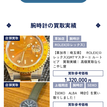
腕時計の買取実績
店頭買取
草加店
腕時計
ROLEX(ロレックス)
【草加市｜埼玉県】 ROLEX(ロ
レックス)GMTマスターⅡ ルート
ビア 買取実績｜ 高価買取なら
こやし屋
買取参考価格
1,320,000
円
店頭買取
上福岡店
腕時計
SEIKO
【SEIKO ALBA 時計】を買い
取りしました！
買取参考価格