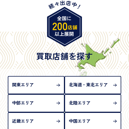
・旧パスポート
※原則として「公的機関が発行し、氏名、住所、生
年月日が記載されているもの
※日本国政府発行のもの
※2020年2月4日以降に申請された新型パスポートに
は「所持人記入欄（住所記載欄）」が存在しないた
買取店舗を探す
め、単体では古物営業法上の本人確認書類として認
められない（住所確認ができないため）。補助書類
が必要となります
関東エリア
北海道・東北エリア
中部エリア
北陸エリア
近畿エリア
中国エリア