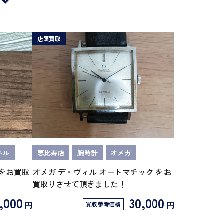
店頭買取
ネル
恵比寿店
腕時計
オメガ
 をお買取
オメガ デ・ヴィル オートマチック をお
買取りさせて頂きました！
,000
30,000
円
円
買取参考価格