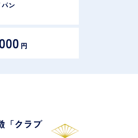
イバン
,000
円
徴「クラブ