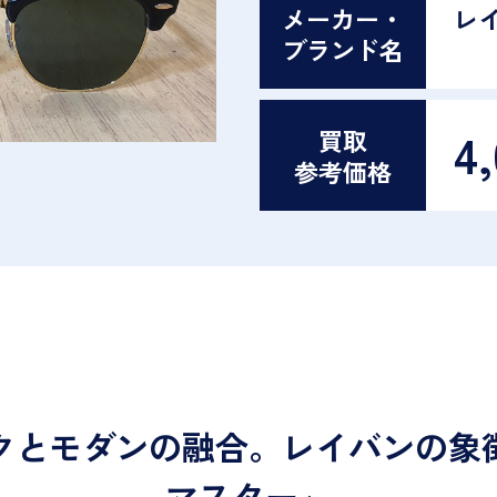
メーカー・
レ
ブランド名
4
買取
参考価格
クとモダンの融合。レイバンの象
マスター」