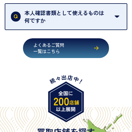
買取店は古物営業法により、お客様のご本人確認を
行うことが義務付けられています。安心してお取引
本人確認書類として使えるものは
いただくためにも、ご協力をお願いいたします。
何ですか
・運転免許証
・健康保険証確認書
よくあるご質問
・マイナンバーカード
一覧はこちら
・在留カード
・身体障害手帳
・特別永住者証明書
・旧パスポート
※原則として「公的機関が発行し、氏名、住所、生
年月日が記載されているもの
※日本国政府発行のもの
※2020年2月4日以降に申請された新型パスポートに
は「所持人記入欄（住所記載欄）」が存在しないた
買取店舗を探す