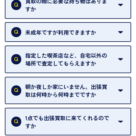
買取の際に必要な持ち物はありま
すか
本人確認書類をご用意ください。ご利用になれる書
類は
こちら
をご確認ください。
未成年ですが利用できますか
18歳未満の方は、保護者の同意があってもご利用い
ただけません。
指定した喫茶店など、自宅以外の
場所で査定してもらえますか
ご自宅以外での査定はお引き受けできません。ご指
定のお店や、ほかのお客様への迷惑となることが考
朝か夜しか家にいません。出張買
えられるためです。
取は何時から何時までですか
ご訪問可能時間は、10時から19時です。
ただし、お品物の種類や量によっては対応させてい
1点でも出張買取に来てくれるので
ただくことがあります。
すか
お気軽にお問合せください。