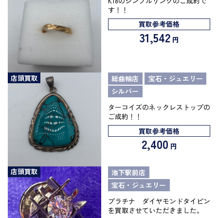
K18のシンプルリングのご成約で
す！！
買取参考価格
31,542
円
店頭買取
総曲輪店
宝石・ジュエリー
シルバー
ターコイズのネックレストップの
ご成約！！
買取参考価格
2,400
円
店頭買取
池下駅前店
宝石・ジュエリー
プラチナ ダイヤモンドタイピン
を買取させていただきました。