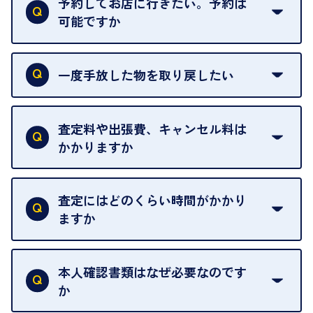
予約してお店に行きたい。予約は
可能ですか
申し訳ありませんが、現在はご来店の予約は承って
おりません。
一度手放した物を取り戻したい
ご予約がなくてもお待たせすることがないよう体制
当店は質店ではありませんので、買い取ったお品物
を整えておりますので、お好きな時にお越しくださ
は基本的に販売へと回されます。買い戻しはできま
査定料や出張費、キャンセル料は
い。
せんので、ご了承ください。
かかりますか
お急ぎの場合はスタッフに一言お声がけください。
例外として、出張買取の場合は成約後でもクーリン
可能な限り、迅速に対応させていただきます。
一切いただいておりません。査定金額にご納得いた
グオフが可能です。
だけない場合は、その場でお断りいただいても問題
査定にはどのくらい時間がかかり
契約破棄という形で、お品物をお戻しすることがで
ございません。お気軽にご相談ください。
ますか
きます。
売却当日を含む8日間のうちに、お気軽にお申し出
お品物の内容や点数によって異なりますが、店頭買
ください。
取の場合は1点あたり数分程度が目安です。大量の
本人確認書類はなぜ必要なのです
出張買取のお品物は、8日間保管しております。
お品物の場合は、お時間をいただくことがございま
か
す。