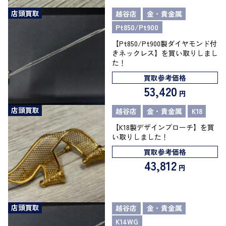
店頭買取
越谷店
金・貴金属
Pt850/Pt900
【Pt850/Pt900製ダイヤモンド付
きネックレス】を買い取りしまし
た！
買取参考価格
53,420
円
店頭買取
越谷店
金・貴金属
K18
【K18製デザインブローチ】を買
い取りしました！
買取参考価格
43,812
円
店頭買取
越谷店
金・貴金属
K14WG