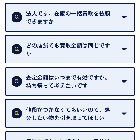
はい。1点でもお伺いします。
法人です。在庫の一括買取を依頼
できますか
はい。喜んで承ります。出張買取をご利用くださ
い。
どの店舗でも買取金額は同じです
ご指定の場所にお伺いします。
か
はい。全店舗一律です。
ただし、中古市場は日々変動するため、査定した日
査定金額はいつまで有効ですか。
によって査定額が変わることはございます。
持ち帰って考えたいです
査定額は当日限り有効です。
中古市場が日々変動するため、翌日には査定額が変
値段がつかなくてもいいので、処
わることがございます。
分したい物を引き取ってほしい
再販不可能な物は、場合によってはお断りすること
がございます。ご了承ください。