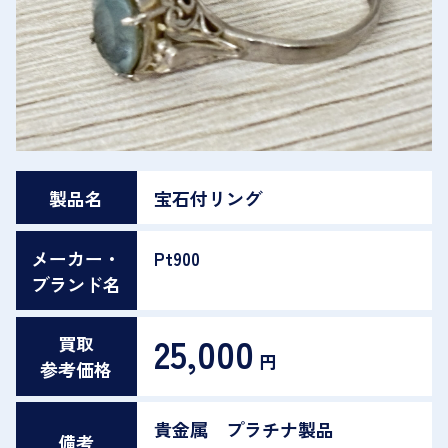
製品名
宝石付リング
メーカー・
Pt900
ブランド名
25,000
買取
円
参考価格
貴金属 プラチナ製品
備考