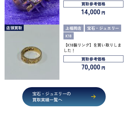
買取参考価格
14,000
円
店頭買取
上福岡店
宝石・ジュエリー
K18
【K18製リング】を買い取りしま
した！
買取参考価格
70,000
円
宝石・ジュエリーの
買取実績一覧へ