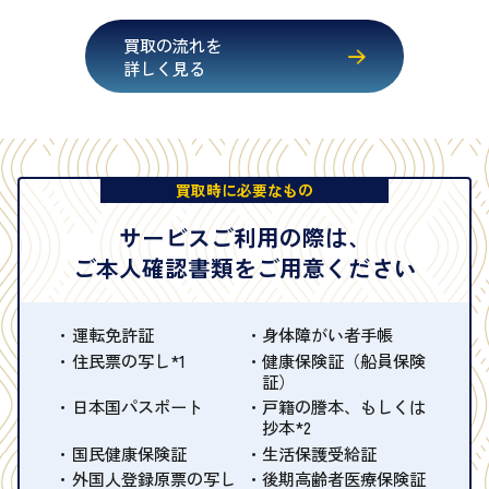
買取の流れを
詳しく見る
買取時に必要なもの
サービスご利用の際は、
ご本人確認書類をご用意ください
運転免許証
身体障がい者手帳
住民票の写し*1
健康保険証（船員保険
証）
日本国パスポート
戸籍の謄本、もしくは
抄本*2
国民健康保険証
生活保護受給証
外国人登録原票の写し
後期高齢者医療保険証