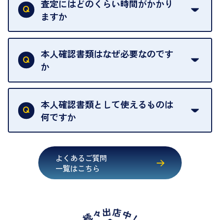
だけない場合は、その場でお断りいただいても問題
査定にはどのくらい時間がかかり
契約破棄という形で、お品物をお戻しすることがで
ございません。お気軽にご相談ください。
ますか
きます。
売却当日を含む8日間のうちに、お気軽にお申し出
お品物の内容や点数によって異なりますが、店頭買
ください。
取の場合は1点あたり数分程度が目安です。大量の
本人確認書類はなぜ必要なのです
出張買取のお品物は、8日間保管しております。
お品物の場合は、お時間をいただくことがございま
か
す。
買取店は古物営業法により、お客様のご本人確認を
行うことが義務付けられています。安心してお取引
本人確認書類として使えるものは
いただくためにも、ご協力をお願いいたします。
何ですか
・運転免許証
・健康保険証確認書
よくあるご質問
・マイナンバーカード
一覧はこちら
・在留カード
・身体障害手帳
・特別永住者証明書
・旧パスポート