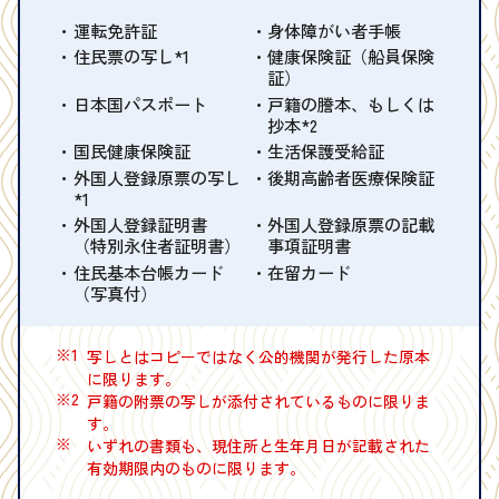
運転免許証
身体障がい者手帳
住民票の写し*1
健康保険証（船員保険
証）
日本国パスポート
戸籍の謄本、もしくは
抄本*2
国民健康保険証
生活保護受給証
外国人登録原票の写し
後期高齢者医療保険証
*1
外国人登録証明書
外国人登録原票の記載
（特別永住者証明書）
事項証明書
住民基本台帳カード
在留カード
（写真付）
※1
写しとはコピーではなく公的機関が発行した原本
に限ります。
※2
戸籍の附票の写しが添付されているものに限りま
す。
※
いずれの書類も、現住所と生年月日が記載された
有効期限内のものに限ります。