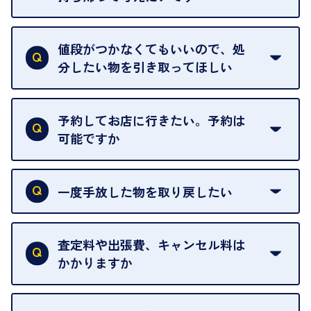
査定額は当日限り有効です。
中古市場が日々変動するため、翌日には査定額が変
値段がつかなくてもいいので、処
わることがございます。
分したい物を引き取ってほしい
再販不可能な物は、場合によってはお断りすること
がございます。ご了承ください。
予約してお店に行きたい。予約は
可能ですか
申し訳ありませんが、現在はご来店の予約は承って
おりません。
一度手放した物を取り戻したい
ご予約がなくてもお待たせすることがないよう体制
当店は質店ではありませんので、買い取ったお品物
を整えておりますので、お好きな時にお越しくださ
は基本的に販売へと回されます。買い戻しはできま
査定料や出張費、キャンセル料は
い。
せんので、ご了承ください。
かかりますか
お急ぎの場合はスタッフに一言お声がけください。
例外として、出張買取の場合は成約後でもクーリン
可能な限り、迅速に対応させていただきます。
一切いただいておりません。査定金額にご納得いた
グオフが可能です。