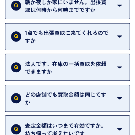
朝か夜しか家にいません。出張買
えられるためです。
取は何時から何時までですか
ご訪問可能時間は、10時から19時です。
ただし、お品物の種類や量によっては対応させてい
1点でも出張買取に来てくれるので
ただくことがあります。
すか
お気軽にお問合せください。
はい。1点でもお伺いします。
法人です。在庫の一括買取を依頼
できますか
はい。喜んで承ります。出張買取をご利用くださ
い。
どの店舗でも買取金額は同じです
ご指定の場所にお伺いします。
か
はい。全店舗一律です。
ただし、中古市場は日々変動するため、査定した日
査定金額はいつまで有効ですか。
によって査定額が変わることはございます。
持ち帰って考えたいです