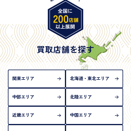
※原則として「公的機関が発行し、氏名、住所、生
年月日が記載されているもの
※日本国政府発行のもの
※2020年2月4日以降に申請された新型パスポートに
は「所持人記入欄（住所記載欄）」が存在しないた
買取店舗を探す
め、単体では古物営業法上の本人確認書類として認
められない（住所確認ができないため）。補助書類
が必要となります
関東エリア
北海道・東北エリア
中部エリア
北陸エリア
近畿エリア
中国エリア