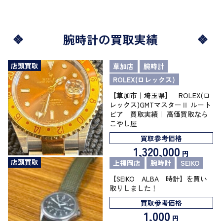
腕時計の買取実績
店頭買取
草加店
腕時計
ROLEX(ロレックス)
【草加市｜埼玉県】 ROLEX(ロ
レックス)GMTマスターⅡ ルート
ビア 買取実績｜ 高価買取なら
こやし屋
買取参考価格
1,320,000
円
店頭買取
上福岡店
腕時計
SEIKO
【SEIKO ALBA 時計】を買い
取りしました！
買取参考価格
1,000
円