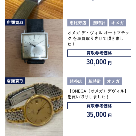
店頭買取
恵比寿店
腕時計
オメガ
オメガ デ・ヴィル オートマチッ
ク をお買取りさせて頂きまし
た！
買取参考価格
30,000
円
店頭買取
越谷店
腕時計
オメガ
【OMEGA（オメガ）デヴィル】
を買い取りしました！
買取参考価格
35,000
円