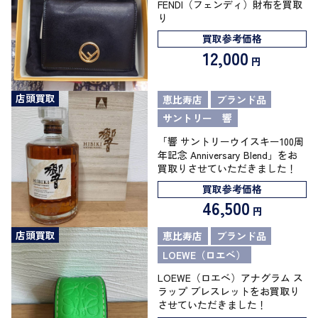
FENDI（フェンディ）財布を買取
り
買取参考価格
12,000
円
店頭買取
恵比寿店
ブランド品
サントリー 響
「響 サントリーウイスキー100周
年記念 Anniversary Blend」をお
買取りさせていただきました！
買取参考価格
46,500
円
店頭買取
恵比寿店
ブランド品
LOEWE（ロエベ）
LOEWE（ロエベ）アナグラム ス
ラップ ブレスレットをお買取り
させていただきました！