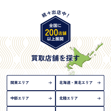
・身体障害手帳
・特別永住者証明書
・旧パスポート
※原則として「公的機関が発行し、氏名、住所、生
年月日が記載されているもの
※日本国政府発行のもの
※2020年2月4日以降に申請された新型パスポートに
は「所持人記入欄（住所記載欄）」が存在しないた
買取店舗を探す
め、単体では古物営業法上の本人確認書類として認
められない（住所確認ができないため）。補助書類
が必要となります
関東エリア
北海道・東北エリア
中部エリア
北陸エリア