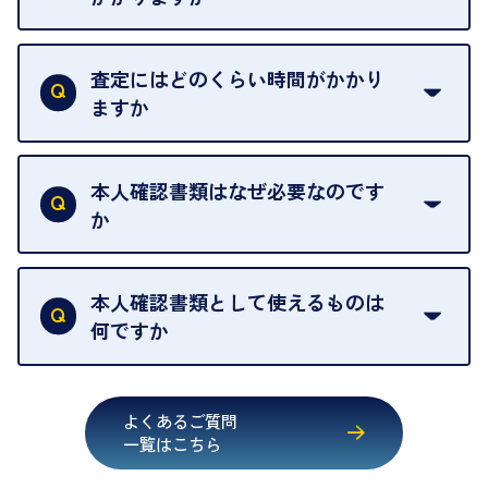
例外として、出張買取の場合は成約後でもクーリン
可能な限り、迅速に対応させていただきます。
一切いただいておりません。査定金額にご納得いた
グオフが可能です。
だけない場合は、その場でお断りいただいても問題
査定にはどのくらい時間がかかり
契約破棄という形で、お品物をお戻しすることがで
ございません。お気軽にご相談ください。
ますか
きます。
売却当日を含む8日間のうちに、お気軽にお申し出
お品物の内容や点数によって異なりますが、店頭買
ください。
取の場合は1点あたり数分程度が目安です。大量の
本人確認書類はなぜ必要なのです
出張買取のお品物は、8日間保管しております。
お品物の場合は、お時間をいただくことがございま
か
す。
買取店は古物営業法により、お客様のご本人確認を
行うことが義務付けられています。安心してお取引
本人確認書類として使えるものは
いただくためにも、ご協力をお願いいたします。
何ですか
・運転免許証
・健康保険証確認書
よくあるご質問
・マイナンバーカード
一覧はこちら
・在留カード