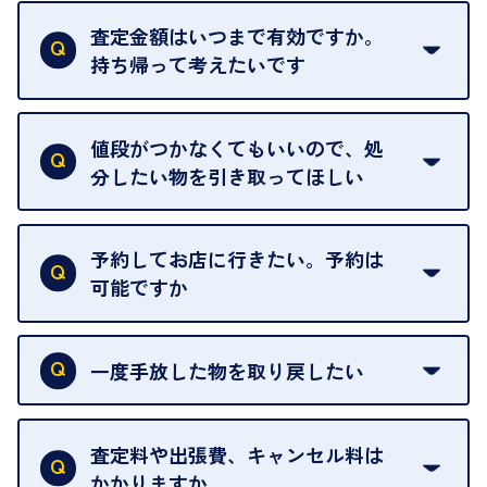
はい。全店舗一律です。
ただし、中古市場は日々変動するため、査定した日
査定金額はいつまで有効ですか。
によって査定額が変わることはございます。
持ち帰って考えたいです
査定額は当日限り有効です。
中古市場が日々変動するため、翌日には査定額が変
値段がつかなくてもいいので、処
わることがございます。
分したい物を引き取ってほしい
再販不可能な物は、場合によってはお断りすること
がございます。ご了承ください。
予約してお店に行きたい。予約は
可能ですか
申し訳ありませんが、現在はご来店の予約は承って
おりません。
一度手放した物を取り戻したい
ご予約がなくてもお待たせすることがないよう体制
当店は質店ではありませんので、買い取ったお品物
を整えておりますので、お好きな時にお越しくださ
は基本的に販売へと回されます。買い戻しはできま
査定料や出張費、キャンセル料は
い。
せんので、ご了承ください。
かかりますか
お急ぎの場合はスタッフに一言お声がけください。