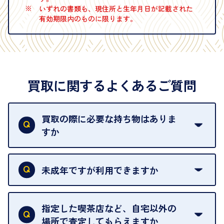
※
いずれの書類も、現住所と生年月日が記載された
有効期限内のものに限ります。
買取に関するよくあるご質問
買取の際に必要な持ち物はありま
すか
本人確認書類をご用意ください。ご利用になれる書
類は
こちら
をご確認ください。
未成年ですが利用できますか
18歳未満の方は、保護者の同意があってもご利用い
ただけません。
指定した喫茶店など、自宅以外の
場所で査定してもらえますか