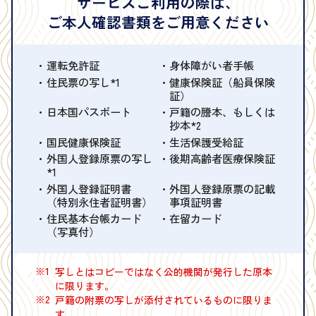
サービスご利用の際は、
ご本人確認書類をご用意ください
運転免許証
身体障がい者手帳
住民票の写し*1
健康保険証（船員保険
証）
日本国パスポート
戸籍の謄本、もしくは
抄本*2
国民健康保険証
生活保護受給証
外国人登録原票の写し
後期高齢者医療保険証
*1
外国人登録証明書
外国人登録原票の記載
（特別永住者証明書）
事項証明書
住民基本台帳カード
在留カード
（写真付）
※1
写しとはコピーではなく公的機関が発行した原本
に限ります。
※2
戸籍の附票の写しが添付されているものに限りま
す。