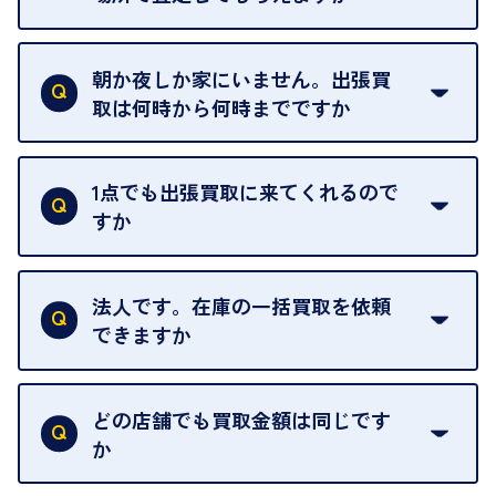
ご自宅以外での査定はお引き受けできません。ご指
定のお店や、ほかのお客様への迷惑となることが考
朝か夜しか家にいません。出張買
えられるためです。
取は何時から何時までですか
ご訪問可能時間は、10時から19時です。
ただし、お品物の種類や量によっては対応させてい
1点でも出張買取に来てくれるので
ただくことがあります。
すか
お気軽にお問合せください。
はい。1点でもお伺いします。
法人です。在庫の一括買取を依頼
できますか
はい。喜んで承ります。出張買取をご利用くださ
い。
どの店舗でも買取金額は同じです
ご指定の場所にお伺いします。
か