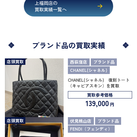
上福岡店の
買取実績一覧へ
ブランド品の買取実績
店頭買取
西荻窪店
ブランド品
CHANEL(シャネル)
CHANEL(シャネル) 復刻トート
（キャビアスキン）を買取
買取参考価格
139,000
円
店頭買取
伏見桃山店
ブランド品
FENDI（フェンディ）