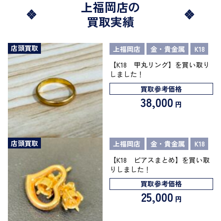
上福岡店の
買取実績
店頭買取
上福岡店
金・貴金属
K18
【K18 甲丸リング】を買い取り
しました！
買取参考価格
38,000
円
店頭買取
上福岡店
金・貴金属
K18
【K18 ピアスまとめ】を買い取
りしました！
買取参考価格
25,000
円