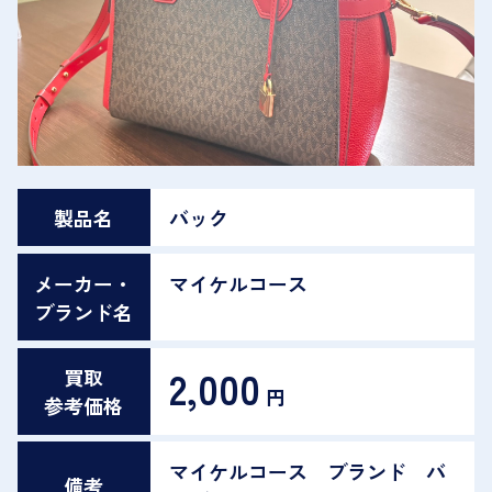
製品名
バック
メーカー・
マイケルコース
ブランド名
2,000
買取
円
参考価格
マイケルコース ブランド バ
備考