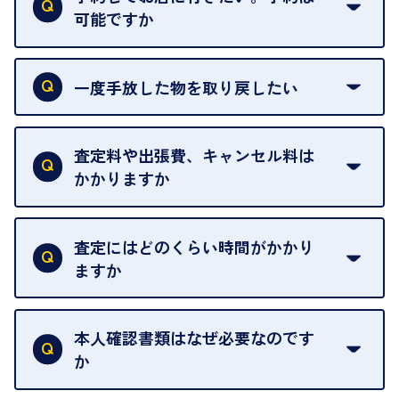
可能ですか
申し訳ありませんが、現在はご来店の予約は承って
おりません。
一度手放した物を取り戻したい
ご予約がなくてもお待たせすることがないよう体制
当店は質店ではありませんので、買い取ったお品物
を整えておりますので、お好きな時にお越しくださ
は基本的に販売へと回されます。買い戻しはできま
査定料や出張費、キャンセル料は
い。
せんので、ご了承ください。
かかりますか
お急ぎの場合はスタッフに一言お声がけください。
例外として、出張買取の場合は成約後でもクーリン
可能な限り、迅速に対応させていただきます。
一切いただいておりません。査定金額にご納得いた
グオフが可能です。
だけない場合は、その場でお断りいただいても問題
査定にはどのくらい時間がかかり
契約破棄という形で、お品物をお戻しすることがで
ございません。お気軽にご相談ください。
ますか
きます。
売却当日を含む8日間のうちに、お気軽にお申し出
お品物の内容や点数によって異なりますが、店頭買
ください。
取の場合は1点あたり数分程度が目安です。大量の
本人確認書類はなぜ必要なのです
出張買取のお品物は、8日間保管しております。
お品物の場合は、お時間をいただくことがございま
か
す。