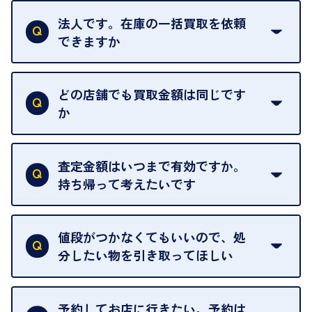
法人です。在庫の一括買取を依頼
できますか
はい。喜んで承ります。出張買取をご利用くださ
い。
どの店舗でも買取金額は同じです
ご指定の場所にお伺いします。
か
はい。全店舗一律です。
ただし、中古市場は日々変動するため、査定した日
査定金額はいつまで有効ですか。
によって査定額が変わることはございます。
持ち帰って考えたいです
査定額は当日限り有効です。
中古市場が日々変動するため、翌日には査定額が変
値段がつかなくてもいいので、処
わることがございます。
分したい物を引き取ってほしい
再販不可能な物は、場合によってはお断りすること
がございます。ご了承ください。
予約してお店に行きたい。予約は