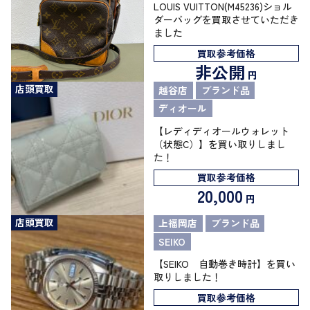
LOUIS VUITTON(M45236)ショル
ダーバッグを買取させていただき
ました
買取参考価格
非公開
円
店頭買取
越谷店
ブランド品
ディオール
【レディディオールウォレット
（状態C）】を買い取りしまし
た！
買取参考価格
20,000
円
店頭買取
上福岡店
ブランド品
SEIKO
【SEIKO 自動巻き時計】を買い
取りしました！
買取参考価格