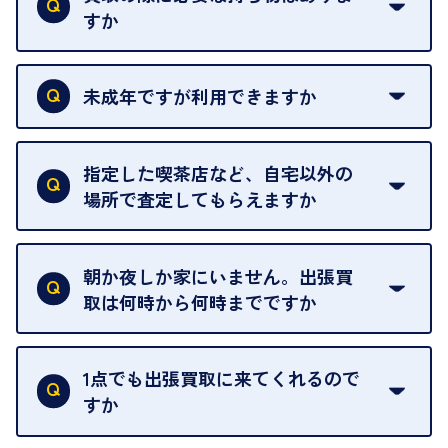
すか
本人確認書類をご用意ください。ご利用になれる書
類は
こちら
をご確認ください。
未成年ですが利用できますか
18歳未満の方は、保護者の同意があってもご利用い
ただけません。
指定した喫茶店など、自宅以外の
場所で査定してもらえますか
ご自宅以外での査定はお引き受けできません。ご指
定のお店や、ほかのお客様への迷惑となることが考
朝か夜しか家にいません。出張買
えられるためです。
取は何時から何時までですか
ご訪問可能時間は、10時から19時です。
ただし、お品物の種類や量によっては対応させてい
1点でも出張買取に来てくれるので
ただくことがあります。
すか
お気軽にお問合せください。
はい。1点でもお伺いします。