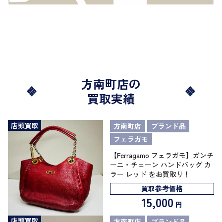
方南町店の
買取実績
店頭買取
方南町店
ブランド品
フェラガモ
【Ferragamo フェラガモ】ガンチ
ーニ・チェーン ハンドバッグ カ
ラー レッド をお買取り！
買取参考価格
15,000
円
店頭買取
方南町店
ブランド品