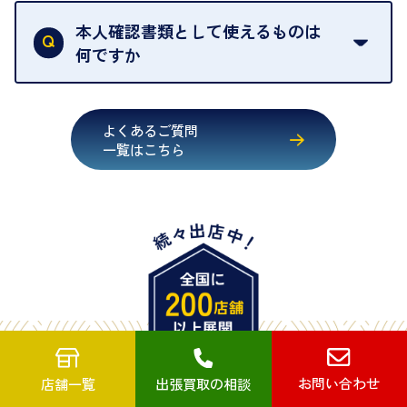
買取店は古物営業法により、お客様のご本人確認を
行うことが義務付けられています。安心してお取引
本人確認書類として使えるものは
いただくためにも、ご協力をお願いいたします。
何ですか
・運転免許証
・健康保険証確認書
よくあるご質問
・マイナンバーカード
一覧はこちら
・在留カード
・身体障害手帳
・特別永住者証明書
・旧パスポート
※原則として「公的機関が発行し、氏名、住所、生
年月日が記載されているもの
※日本国政府発行のもの
※2020年2月4日以降に申請された新型パスポートに
お問い合わせ
店舗一覧
出張買取の相談
は「所持人記入欄（住所記載欄）」が存在しないた
買取店舗を探す