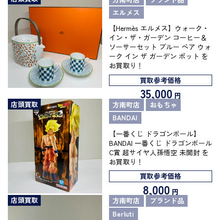
エルメス
【Hermès エルメス】ウォーク・
イン・ザ・ガーデン コーヒー＆
ソーサーセット ブルー ペア ウォ
ーク イン ザ ガーデン ポット を
お買取り！
買取参考価格
35,000
円
店頭買取
方南町店
おもちゃ
BANDAI
【一番くじ ドラゴンボール】
BANDAI 一番くじ ドラゴンボール
C賞 超サイヤ人孫悟空 未開封 を
お買取り！
買取参考価格
8,000
円
店頭買取
方南町店
ブランド品
Berluti