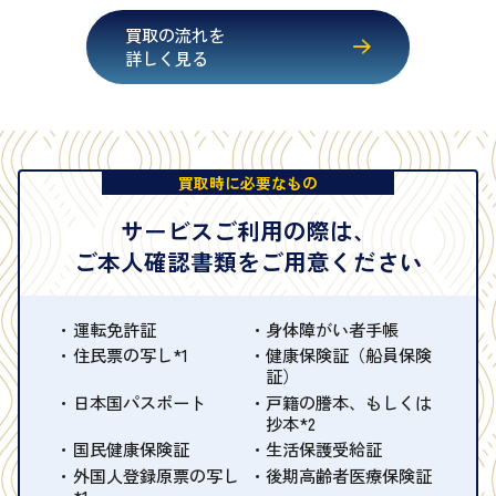
買取の流れを
詳しく見る
買取時に必要なもの
サービスご利用の際は、
ご本人確認書類をご用意ください
運転免許証
身体障がい者手帳
住民票の写し*1
健康保険証（船員保険
証）
日本国パスポート
戸籍の謄本、もしくは
抄本*2
国民健康保険証
生活保護受給証
外国人登録原票の写し
後期高齢者医療保険証
*1