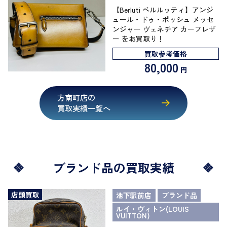
【Berluti ベルルッティ】アンジ
ュール・ドゥ・ポッシュ メッセ
ンジャー ヴェネチア カーフレザ
ー をお買取り！
買取参考価格
80,000
円
方南町店の
買取実績一覧へ
ブランド品の買取実績
店頭買取
池下駅前店
ブランド品
ルイ・ヴィトン(LOUIS
VUITTON)