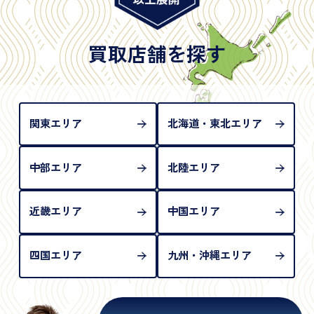
※日本国政府発行のもの
※2020年2月4日以降に申請された新型パスポートに
は「所持人記入欄（住所記載欄）」が存在しないた
買取店舗を探す
め、単体では古物営業法上の本人確認書類として認
められない（住所確認ができないため）。補助書類
が必要となります
関東エリア
北海道・東北エリア
中部エリア
北陸エリア
近畿エリア
中国エリア
四国エリア
九州・沖縄エリア