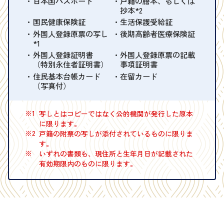
日本国パスポート
戸籍の謄本、もしくは
抄本*2
国民健康保険証
生活保護受給証
外国人登録原票の写し
後期高齢者医療保険証
*1
外国人登録証明書
外国人登録原票の記載
（特別永住者証明書）
事項証明書
住民基本台帳カード
在留カード
（写真付）
※1
写しとはコピーではなく公的機関が発行した原本
に限ります。
※2
戸籍の附票の写しが添付されているものに限りま
す。
※
いずれの書類も、現住所と生年月日が記載された
有効期限内のものに限ります。