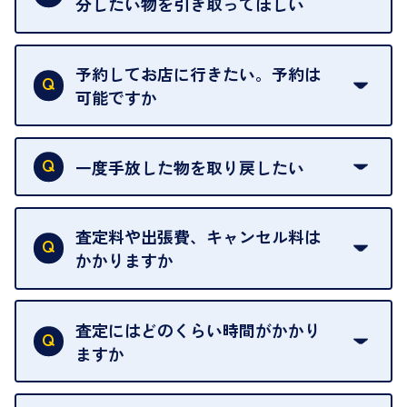
分したい物を引き取ってほしい
再販不可能な物は、場合によってはお断りすること
がございます。ご了承ください。
予約してお店に行きたい。予約は
可能ですか
申し訳ありませんが、現在はご来店の予約は承って
おりません。
一度手放した物を取り戻したい
ご予約がなくてもお待たせすることがないよう体制
当店は質店ではありませんので、買い取ったお品物
を整えておりますので、お好きな時にお越しくださ
は基本的に販売へと回されます。買い戻しはできま
査定料や出張費、キャンセル料は
い。
せんので、ご了承ください。
かかりますか
お急ぎの場合はスタッフに一言お声がけください。
例外として、出張買取の場合は成約後でもクーリン
可能な限り、迅速に対応させていただきます。
一切いただいておりません。査定金額にご納得いた
グオフが可能です。
だけない場合は、その場でお断りいただいても問題
査定にはどのくらい時間がかかり
契約破棄という形で、お品物をお戻しすることがで
ございません。お気軽にご相談ください。
ますか
きます。
売却当日を含む8日間のうちに、お気軽にお申し出
お品物の内容や点数によって異なりますが、店頭買
ください。