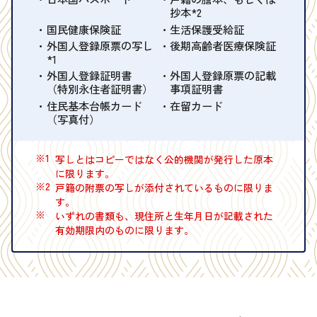
抄本*2
国民健康保険証
生活保護受給証
外国人登録原票の写し
後期高齢者医療保険証
*1
外国人登録証明書
外国人登録原票の記載
（特別永住者証明書）
事項証明書
住民基本台帳カード
在留カード
（写真付）
※1
写しとはコピーではなく公的機関が発行した原本
に限ります。
※2
戸籍の附票の写しが添付されているものに限りま
す。
※
いずれの書類も、現住所と生年月日が記載された
有効期限内のものに限ります。