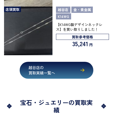
店頭買取
越谷店
金・貴金属
K14WG
【K14WG製デザインネックレ
ス】を買い取りしました！
買取参考価格
35,241
円
越谷店の
買取実績一覧へ
宝石・ジュエリーの買取実
績