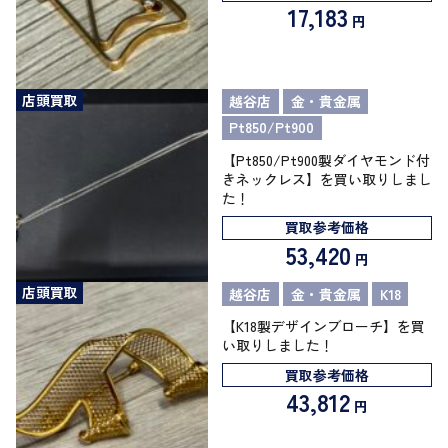
17,183
円
店頭買取
越谷店
金・貴金属
Pt850/Pt900
【Pt850/Pt900製ダイヤモンド付
きネックレス】を買い取りしまし
た！
買取参考価格
53,420
円
店頭買取
越谷店
金・貴金属
K18
【K18製デザインブローチ】を買
い取りしました！
買取参考価格
43,812
円