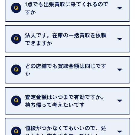
ただし、お品物の種類や量によっては対応させてい
1点でも出張買取に来てくれるので
ただくことがあります。
すか
お気軽にお問合せください。
はい。1点でもお伺いします。
法人です。在庫の一括買取を依頼
できますか
はい。喜んで承ります。出張買取をご利用くださ
い。
どの店舗でも買取金額は同じです
ご指定の場所にお伺いします。
か
はい。全店舗一律です。
ただし、中古市場は日々変動するため、査定した日
査定金額はいつまで有効ですか。
によって査定額が変わることはございます。
持ち帰って考えたいです
査定額は当日限り有効です。
中古市場が日々変動するため、翌日には査定額が変
値段がつかなくてもいいので、処
わることがございます。