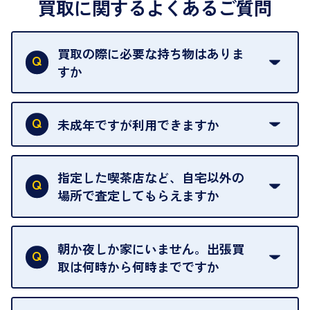
買取に関するよくあるご質問
買取の際に必要な持ち物はありま
すか
本人確認書類をご用意ください。ご利用になれる書
類は
こちら
をご確認ください。
未成年ですが利用できますか
18歳未満の方は、保護者の同意があってもご利用い
ただけません。
指定した喫茶店など、自宅以外の
場所で査定してもらえますか
ご自宅以外での査定はお引き受けできません。ご指
定のお店や、ほかのお客様への迷惑となることが考
朝か夜しか家にいません。出張買
えられるためです。
取は何時から何時までですか
ご訪問可能時間は、10時から19時です。