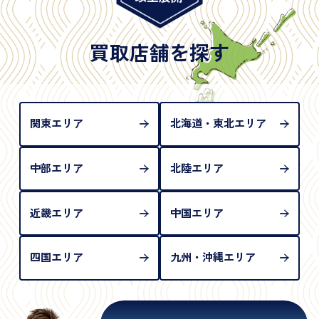
※日本国政府発行のもの
※2020年2月4日以降に申請された新型パスポートに
は「所持人記入欄（住所記載欄）」が存在しないた
買取店舗を探す
め、単体では古物営業法上の本人確認書類として認
められない（住所確認ができないため）。補助書類
が必要となります
関東エリア
北海道・東北エリア
中部エリア
北陸エリア
近畿エリア
中国エリア
四国エリア
九州・沖縄エリア