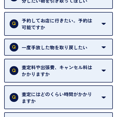
分したい物を引き取ってほしい
再販不可能な物は、場合によってはお断りすること
がございます。ご了承ください。
予約してお店に行きたい。予約は
可能ですか
申し訳ありませんが、現在はご来店の予約は承って
おりません。
一度手放した物を取り戻したい
ご予約がなくてもお待たせすることがないよう体制
当店は質店ではありませんので、買い取ったお品物
を整えておりますので、お好きな時にお越しくださ
は基本的に販売へと回されます。買い戻しはできま
査定料や出張費、キャンセル料は
い。
せんので、ご了承ください。
かかりますか
お急ぎの場合はスタッフに一言お声がけください。
例外として、出張買取の場合は成約後でもクーリン
可能な限り、迅速に対応させていただきます。
一切いただいておりません。査定金額にご納得いた
グオフが可能です。
だけない場合は、その場でお断りいただいても問題
査定にはどのくらい時間がかかり
契約破棄という形で、お品物をお戻しすることがで
ございません。お気軽にご相談ください。
ますか
きます。
売却当日を含む8日間のうちに、お気軽にお申し出
お品物の内容や点数によって異なりますが、店頭買
ください。