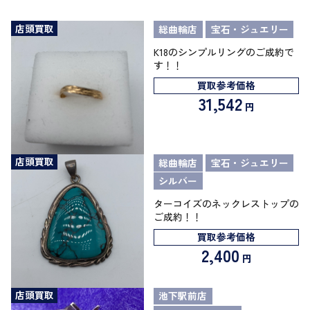
店頭買取
総曲輪店
宝石・ジュエリー
K18のシンプルリングのご成約で
す！！
買取参考価格
31,542
円
店頭買取
総曲輪店
宝石・ジュエリー
シルバー
ターコイズのネックレストップの
ご成約！！
買取参考価格
2,400
円
店頭買取
池下駅前店