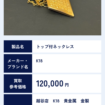
製品名
トップ付ネックレス
メーカー・
K18
ブランド名
120,000
買取
円
参考価格
越谷店 K18 貴金属 金製