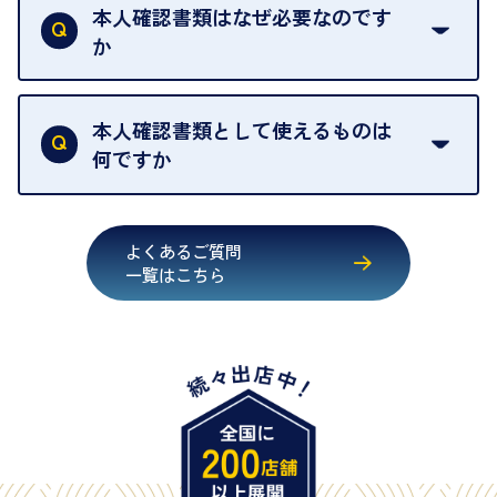
取の場合は1点あたり数分程度が目安です。大量の
本人確認書類はなぜ必要なのです
出張買取のお品物は、8日間保管しております。
お品物の場合は、お時間をいただくことがございま
か
す。
買取店は古物営業法により、お客様のご本人確認を
行うことが義務付けられています。安心してお取引
本人確認書類として使えるものは
いただくためにも、ご協力をお願いいたします。
何ですか
・運転免許証
・健康保険証確認書
よくあるご質問
・マイナンバーカード
一覧はこちら
・在留カード
・身体障害手帳
・特別永住者証明書
・旧パスポート
※原則として「公的機関が発行し、氏名、住所、生
年月日が記載されているもの