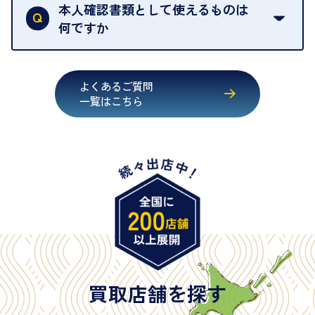
行うことが義務付けられています。安心してお取引
本人確認書類として使えるものは
いただくためにも、ご協力をお願いいたします。
何ですか
・運転免許証
・健康保険証確認書
よくあるご質問
・マイナンバーカード
一覧はこちら
・在留カード
・身体障害手帳
・特別永住者証明書
・旧パスポート
※原則として「公的機関が発行し、氏名、住所、生
年月日が記載されているもの
※日本国政府発行のもの
※2020年2月4日以降に申請された新型パスポートに
は「所持人記入欄（住所記載欄）」が存在しないた
買取店舗を探す
め、単体では古物営業法上の本人確認書類として認