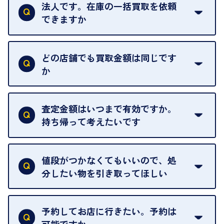
法人です。在庫の一括買取を依頼
できますか
はい。喜んで承ります。出張買取をご利用くださ
い。
どの店舗でも買取金額は同じです
ご指定の場所にお伺いします。
か
はい。全店舗一律です。
ただし、中古市場は日々変動するため、査定した日
査定金額はいつまで有効ですか。
によって査定額が変わることはございます。
持ち帰って考えたいです
査定額は当日限り有効です。
中古市場が日々変動するため、翌日には査定額が変
値段がつかなくてもいいので、処
わることがございます。
分したい物を引き取ってほしい
再販不可能な物は、場合によってはお断りすること
がございます。ご了承ください。
予約してお店に行きたい。予約は