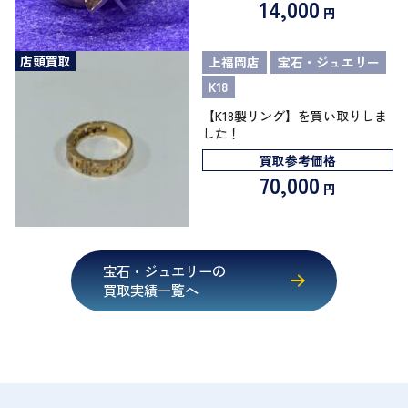
14,000
円
店頭買取
上福岡店
宝石・ジュエリー
K18
【K18製リング】を買い取りしま
した！
買取参考価格
70,000
円
宝石・ジュエリーの
買取実績一覧へ