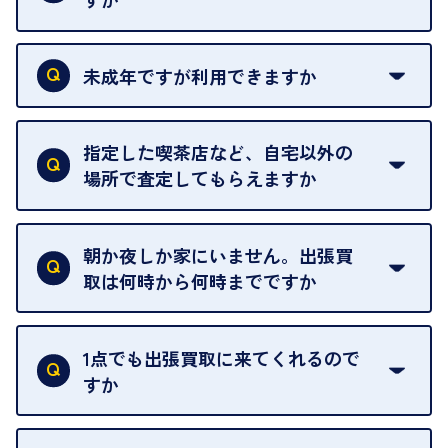
本人確認書類をご用意ください。ご利用になれる書
類は
こちら
をご確認ください。
未成年ですが利用できますか
18歳未満の方は、保護者の同意があってもご利用い
ただけません。
指定した喫茶店など、自宅以外の
場所で査定してもらえますか
ご自宅以外での査定はお引き受けできません。ご指
定のお店や、ほかのお客様への迷惑となることが考
朝か夜しか家にいません。出張買
えられるためです。
取は何時から何時までですか
ご訪問可能時間は、10時から19時です。
ただし、お品物の種類や量によっては対応させてい
1点でも出張買取に来てくれるので
ただくことがあります。
すか
お気軽にお問合せください。
はい。1点でもお伺いします。