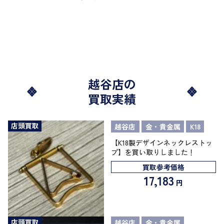
越谷店の
買取実績
店頭買取
越谷店
金・貴金属
K18
【K18製デザインネックレストッ
プ】を買い取りしました！
買取参考価格
17,183
円
店頭買取
越谷店
金・貴金属