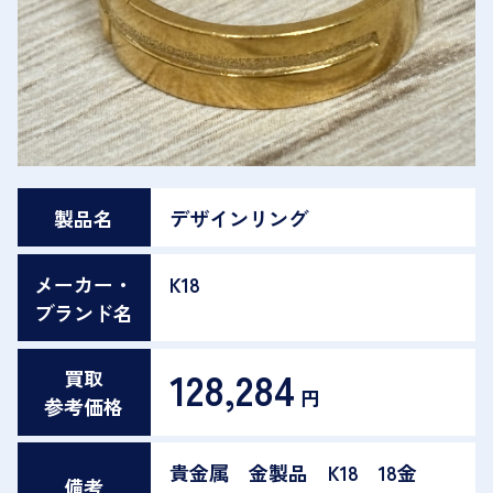
製品名
デザインリング
メーカー・
K18
ブランド名
128,284
買取
円
参考価格
貴金属 金製品 K18 18金
備考