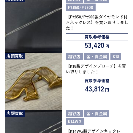
Pt850/Pt900
【Pt850/Pt900製ダイヤモンド付
きネックレス】を買い取りしまし
た！
買取参考価格
53,420
円
店頭買取
越谷店
金・貴金属
K18
【K18製デザインブローチ】を買
い取りしました！
買取参考価格
43,812
円
店頭買取
越谷店
金・貴金属
K14WG
【K14WG製デザインネックレ