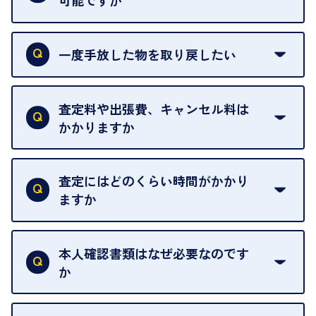
可能ですか
申し訳ありませんが、現在はご来店の予約は承って
おりません。
一度手放した物を取り戻したい
ご予約がなくてもお待たせすることがないよう体制
当店は質店ではありませんので、買い取ったお品物
を整えておりますので、お好きな時にお越しくださ
は基本的に販売へと回されます。買い戻しはできま
査定料や出張費、キャンセル料は
い。
せんので、ご了承ください。
かかりますか
お急ぎの場合はスタッフに一言お声がけください。
例外として、出張買取の場合は成約後でもクーリン
可能な限り、迅速に対応させていただきます。
一切いただいておりません。査定金額にご納得いた
グオフが可能です。
だけない場合は、その場でお断りいただいても問題
査定にはどのくらい時間がかかり
契約破棄という形で、お品物をお戻しすることがで
ございません。お気軽にご相談ください。
ますか
きます。
売却当日を含む8日間のうちに、お気軽にお申し出
お品物の内容や点数によって異なりますが、店頭買
ください。
取の場合は1点あたり数分程度が目安です。大量の
本人確認書類はなぜ必要なのです
出張買取のお品物は、8日間保管しております。
お品物の場合は、お時間をいただくことがございま
か
す。
買取店は古物営業法により、お客様のご本人確認を