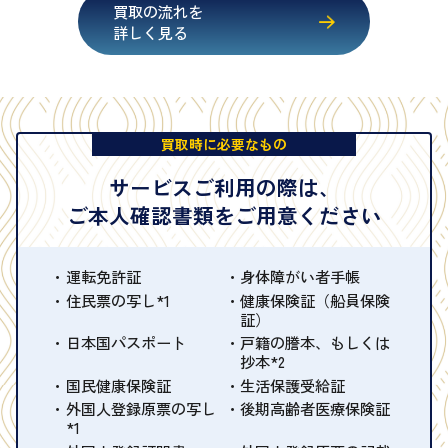
買取の流れを
詳しく見る
買取時に必要なもの
サービスご利用の際は、
ご本人確認書類をご用意ください
運転免許証
身体障がい者手帳
住民票の写し*1
健康保険証（船員保険
証）
日本国パスポート
戸籍の謄本、もしくは
抄本*2
国民健康保険証
生活保護受給証
外国人登録原票の写し
後期高齢者医療保険証
*1