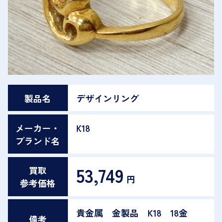
製品名
デザインリング
メーカー・
K18
ブランド名
53,749
買取
円
参考価格
貴金属 金製品 K18 18金
備考