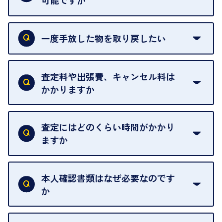
可能ですか
申し訳ありませんが、現在はご来店の予約は承って
おりません。
一度手放した物を取り戻したい
ご予約がなくてもお待たせすることがないよう体制
当店は質店ではありませんので、買い取ったお品物
を整えておりますので、お好きな時にお越しくださ
は基本的に販売へと回されます。買い戻しはできま
査定料や出張費、キャンセル料は
い。
せんので、ご了承ください。
かかりますか
お急ぎの場合はスタッフに一言お声がけください。
例外として、出張買取の場合は成約後でもクーリン
可能な限り、迅速に対応させていただきます。
一切いただいておりません。査定金額にご納得いた
グオフが可能です。
だけない場合は、その場でお断りいただいても問題
査定にはどのくらい時間がかかり
契約破棄という形で、お品物をお戻しすることがで
ございません。お気軽にご相談ください。
ますか
きます。
売却当日を含む8日間のうちに、お気軽にお申し出
お品物の内容や点数によって異なりますが、店頭買
ください。
取の場合は1点あたり数分程度が目安です。大量の
本人確認書類はなぜ必要なのです
出張買取のお品物は、8日間保管しております。
お品物の場合は、お時間をいただくことがございま
か
す。
買取店は古物営業法により、お客様のご本人確認を