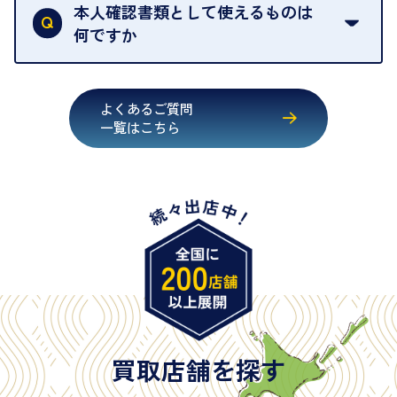
行うことが義務付けられています。安心してお取引
本人確認書類として使えるものは
いただくためにも、ご協力をお願いいたします。
何ですか
・運転免許証
・健康保険証確認書
よくあるご質問
・マイナンバーカード
一覧はこちら
・在留カード
・身体障害手帳
・特別永住者証明書
・旧パスポート
※原則として「公的機関が発行し、氏名、住所、生
年月日が記載されているもの
※日本国政府発行のもの
※2020年2月4日以降に申請された新型パスポートに
は「所持人記入欄（住所記載欄）」が存在しないた
買取店舗を探す
め、単体では古物営業法上の本人確認書類として認