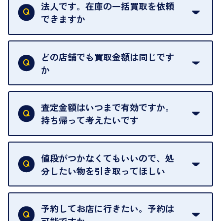
法人です。在庫の一括買取を依頼
できますか
はい。喜んで承ります。出張買取をご利用くださ
い。
どの店舗でも買取金額は同じです
ご指定の場所にお伺いします。
か
はい。全店舗一律です。
ただし、中古市場は日々変動するため、査定した日
査定金額はいつまで有効ですか。
によって査定額が変わることはございます。
持ち帰って考えたいです
査定額は当日限り有効です。
中古市場が日々変動するため、翌日には査定額が変
値段がつかなくてもいいので、処
わることがございます。
分したい物を引き取ってほしい
再販不可能な物は、場合によってはお断りすること
がございます。ご了承ください。
予約してお店に行きたい。予約は