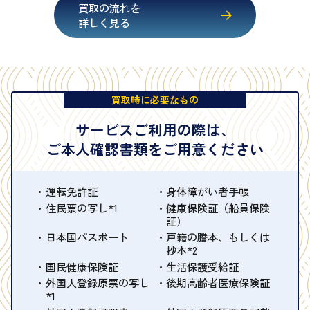
買取の流れを
詳しく見る
買取時に必要なもの
サービスご利用の際は、
ご本人確認書類をご用意ください
運転免許証
身体障がい者手帳
住民票の写し*1
健康保険証（船員保険
証）
日本国パスポート
戸籍の謄本、もしくは
抄本*2
国民健康保険証
生活保護受給証
外国人登録原票の写し
後期高齢者医療保険証
*1