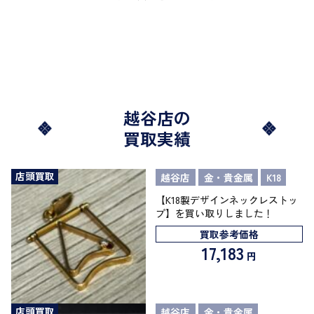
越谷店の
買取実績
店頭買取
越谷店
金・貴金属
K18
【K18製デザインネックレストッ
プ】を買い取りしました！
買取参考価格
17,183
円
店頭買取
越谷店
金・貴金属