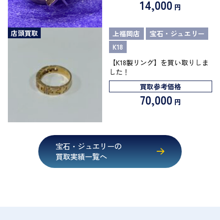
14,000
円
店頭買取
上福岡店
宝石・ジュエリー
K18
【K18製リング】を買い取りしま
した！
買取参考価格
70,000
円
宝石・ジュエリーの
買取実績一覧へ