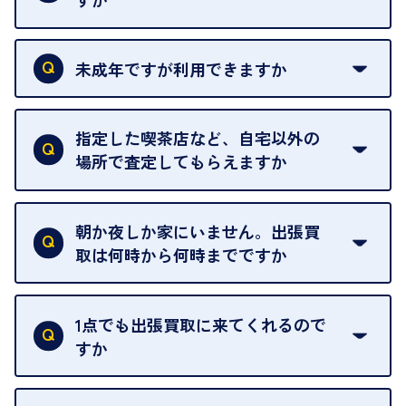
本人確認書類をご用意ください。ご利用になれる書
類は
こちら
をご確認ください。
未成年ですが利用できますか
18歳未満の方は、保護者の同意があってもご利用い
ただけません。
指定した喫茶店など、自宅以外の
場所で査定してもらえますか
ご自宅以外での査定はお引き受けできません。ご指
定のお店や、ほかのお客様への迷惑となることが考
朝か夜しか家にいません。出張買
えられるためです。
取は何時から何時までですか
ご訪問可能時間は、10時から19時です。
ただし、お品物の種類や量によっては対応させてい
1点でも出張買取に来てくれるので
ただくことがあります。
すか
お気軽にお問合せください。
はい。1点でもお伺いします。