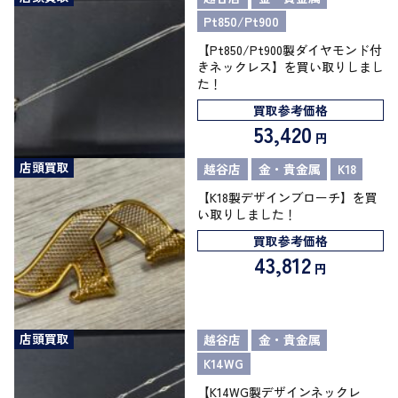
Pt850/Pt900
【Pt850/Pt900製ダイヤモンド付
きネックレス】を買い取りしまし
た！
買取参考価格
53,420
円
店頭買取
越谷店
金・貴金属
K18
【K18製デザインブローチ】を買
い取りしました！
買取参考価格
43,812
円
店頭買取
越谷店
金・貴金属
K14WG
【K14WG製デザインネックレ