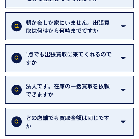
ご自宅以外での査定はお引き受けできません。ご指
定のお店や、ほかのお客様への迷惑となることが考
朝か夜しか家にいません。出張買
えられるためです。
取は何時から何時までですか
ご訪問可能時間は、10時から19時です。
ただし、お品物の種類や量によっては対応させてい
1点でも出張買取に来てくれるので
ただくことがあります。
すか
お気軽にお問合せください。
はい。1点でもお伺いします。
法人です。在庫の一括買取を依頼
できますか
はい。喜んで承ります。出張買取をご利用くださ
い。
どの店舗でも買取金額は同じです
ご指定の場所にお伺いします。
か