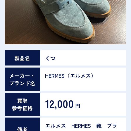
製品名
くつ
メーカー・
HERMES（エルメス）
ブランド名
12,000
買取
円
参考価格
エルメス HERMES 靴 ブラ
備考