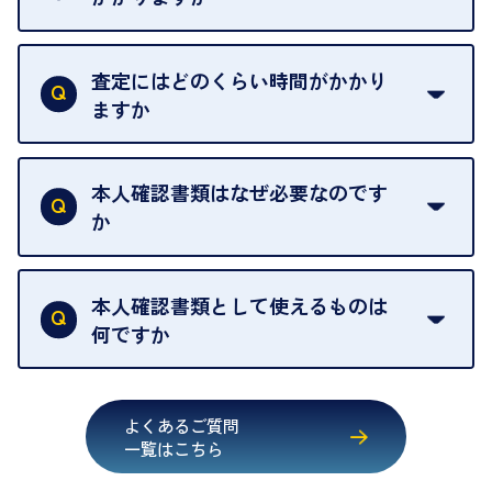
例外として、出張買取の場合は成約後でもクーリン
可能な限り、迅速に対応させていただきます。
一切いただいておりません。査定金額にご納得いた
グオフが可能です。
だけない場合は、その場でお断りいただいても問題
査定にはどのくらい時間がかかり
契約破棄という形で、お品物をお戻しすることがで
ございません。お気軽にご相談ください。
ますか
きます。
売却当日を含む8日間のうちに、お気軽にお申し出
お品物の内容や点数によって異なりますが、店頭買
ください。
取の場合は1点あたり数分程度が目安です。大量の
本人確認書類はなぜ必要なのです
出張買取のお品物は、8日間保管しております。
お品物の場合は、お時間をいただくことがございま
か
す。
買取店は古物営業法により、お客様のご本人確認を
行うことが義務付けられています。安心してお取引
本人確認書類として使えるものは
いただくためにも、ご協力をお願いいたします。
何ですか
・運転免許証
・健康保険証確認書
よくあるご質問
・マイナンバーカード
一覧はこちら
・在留カード