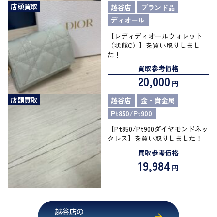
店頭買取
越谷店
ブランド品
ディオール
【レディディオールウォレット
（状態C）】を買い取りしまし
た！
買取参考価格
20,000
円
店頭買取
越谷店
金・貴金属
Pt850/Pt900
【Pt850/Pt900ダイヤモンドネッ
クレス】を買い取りしました！
買取参考価格
19,984
円
越谷店の