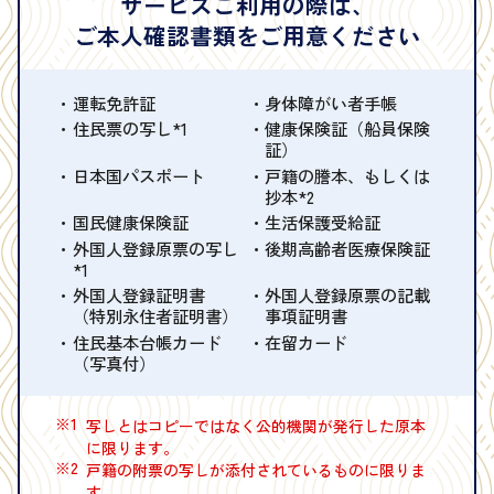
サービスご利用の際は、
ご本人確認書類をご用意ください
運転免許証
身体障がい者手帳
住民票の写し*1
健康保険証（船員保険
証）
日本国パスポート
戸籍の謄本、もしくは
抄本*2
国民健康保険証
生活保護受給証
外国人登録原票の写し
後期高齢者医療保険証
*1
外国人登録証明書
外国人登録原票の記載
（特別永住者証明書）
事項証明書
住民基本台帳カード
在留カード
（写真付）
※1
写しとはコピーではなく公的機関が発行した原本
に限ります。
※2
戸籍の附票の写しが添付されているものに限りま
す。