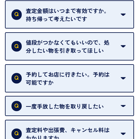
はい。全店舗一律です。
ただし、中古市場は日々変動するため、査定した日
査定金額はいつまで有効ですか。
によって査定額が変わることはございます。
持ち帰って考えたいです
査定額は当日限り有効です。
中古市場が日々変動するため、翌日には査定額が変
値段がつかなくてもいいので、処
わることがございます。
分したい物を引き取ってほしい
再販不可能な物は、場合によってはお断りすること
がございます。ご了承ください。
予約してお店に行きたい。予約は
可能ですか
申し訳ありませんが、現在はご来店の予約は承って
おりません。
一度手放した物を取り戻したい
ご予約がなくてもお待たせすることがないよう体制
当店は質店ではありませんので、買い取ったお品物
を整えておりますので、お好きな時にお越しくださ
は基本的に販売へと回されます。買い戻しはできま
査定料や出張費、キャンセル料は
い。
せんので、ご了承ください。
かかりますか
お急ぎの場合はスタッフに一言お声がけください。