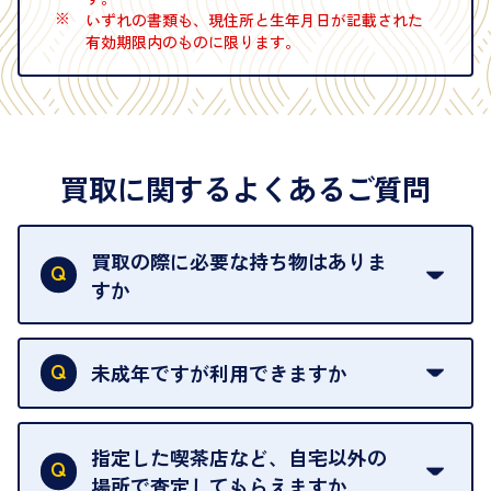
※
いずれの書類も、現住所と生年月日が記載された
有効期限内のものに限ります。
買取に関するよくあるご質問
買取の際に必要な持ち物はありま
すか
本人確認書類をご用意ください。ご利用になれる書
類は
こちら
をご確認ください。
未成年ですが利用できますか
18歳未満の方は、保護者の同意があってもご利用い
ただけません。
指定した喫茶店など、自宅以外の
場所で査定してもらえますか