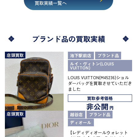
買取実績一覧へ
ブランド品の買取実績
店頭買取
池下駅前店
ブランド品
ルイ・ヴィトン(LOUIS
VUITTON)
LOUIS VUITTON(M45236)ショル
ダーバッグを買取させていただき
ました
買取参考価格
非公開
円
店頭買取
越谷店
ブランド品
ディオール
【レディディオールウォレット