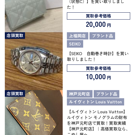
（状態C）】を買い取りしまし
た！
買取参考価格
20,000
円
店頭買取
上福岡店
ブランド品
SEIKO
【SEIKO 自動巻き時計】を買い
取りしました！
買取参考価格
10,000
円
店頭買取
神戸元町店
ブランド品
ルイヴィトン Louis Vuitton
【ルイヴィトン Louis Vuitton】
ルイヴィトン モノグラムの財布
を神戸元町店で買取！買取実績
【神戸元町店】｜高価買取なら、
こやし屋へ