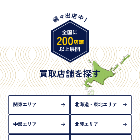
・身体障害手帳
・特別永住者証明書
・旧パスポート
※原則として「公的機関が発行し、氏名、住所、生
年月日が記載されているもの
※日本国政府発行のもの
※2020年2月4日以降に申請された新型パスポートに
は「所持人記入欄（住所記載欄）」が存在しないた
買取店舗を探す
め、単体では古物営業法上の本人確認書類として認
められない（住所確認ができないため）。補助書類
が必要となります
関東エリア
北海道・東北エリア
中部エリア
北陸エリア