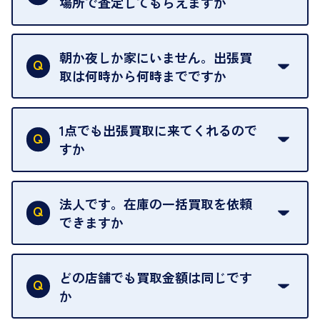
場所で査定してもらえますか
ご自宅以外での査定はお引き受けできません。ご指
定のお店や、ほかのお客様への迷惑となることが考
朝か夜しか家にいません。出張買
えられるためです。
取は何時から何時までですか
ご訪問可能時間は、10時から19時です。
ただし、お品物の種類や量によっては対応させてい
1点でも出張買取に来てくれるので
ただくことがあります。
すか
お気軽にお問合せください。
はい。1点でもお伺いします。
法人です。在庫の一括買取を依頼
できますか
はい。喜んで承ります。出張買取をご利用くださ
い。
どの店舗でも買取金額は同じです
ご指定の場所にお伺いします。
か