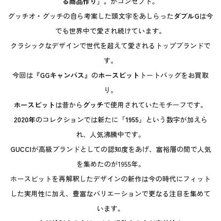
る商品作り」。
がコンセプト。
グッチオ・グッチの自ら考案した頭文字をあしらった
ダブルG
は今
でも世界中で愛され続けています。
クラシックなデザインで世代を超えて愛されるトップブランドで
す。
今回は
『GGキャンバス』
の
ホースビット
トートバッグをお買取
り。
ホースビット
は昔から
グッチ
で使用されていたモチーフです。
2020年
のコレクションでは新たに
「1955」
という数字が加えら
れ、人気沸騰中です。
GUCCI
が高級ブランドとしての認知度をあげ、富裕層の間で人気
を集めたのが1955年。
ホースビットを再解釈したデザインの新作は今の時代にフィット
した実用性に加え、豊富なバリエーションで更なる注目を集めて
います。