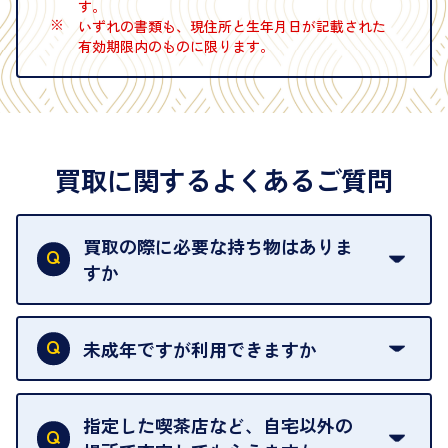
す。
※
いずれの書類も、現住所と生年月日が記載された
有効期限内のものに限ります。
買取に関するよくあるご質問
買取の際に必要な持ち物はありま
すか
本人確認書類をご用意ください。ご利用になれる書
類は
こちら
をご確認ください。
未成年ですが利用できますか
18歳未満の方は、保護者の同意があってもご利用い
ただけません。
指定した喫茶店など、自宅以外の