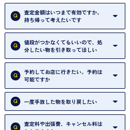
はい。全店舗一律です。
ただし、中古市場は日々変動するため、査定した日
査定金額はいつまで有効ですか。
によって査定額が変わることはございます。
持ち帰って考えたいです
査定額は当日限り有効です。
中古市場が日々変動するため、翌日には査定額が変
値段がつかなくてもいいので、処
わることがございます。
分したい物を引き取ってほしい
再販不可能な物は、場合によってはお断りすること
がございます。ご了承ください。
予約してお店に行きたい。予約は
可能ですか
申し訳ありませんが、現在はご来店の予約は承って
おりません。
一度手放した物を取り戻したい
ご予約がなくてもお待たせすることがないよう体制
当店は質店ではありませんので、買い取ったお品物
を整えておりますので、お好きな時にお越しくださ
は基本的に販売へと回されます。買い戻しはできま
査定料や出張費、キャンセル料は
い。
せんので、ご了承ください。