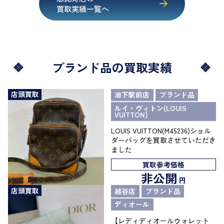
買取実績一覧へ
ブランド品の買取実績
店頭買取
池下駅前店
ブランド品
ルイ・ヴィトン(LOUIS
VUITTON)
LOUIS VUITTON(M45236)ショル
ダーバッグを買取させていただき
ました
買取参考価格
非公開
円
店頭買取
越谷店
ブランド品
ディオール
【レディディオールウォレット