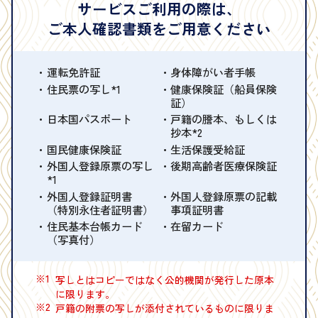
サービスご利用の際は、
ご本人確認書類をご用意ください
運転免許証
身体障がい者手帳
住民票の写し*1
健康保険証（船員保険
証）
日本国パスポート
戸籍の謄本、もしくは
抄本*2
国民健康保険証
生活保護受給証
外国人登録原票の写し
後期高齢者医療保険証
*1
外国人登録証明書
外国人登録原票の記載
（特別永住者証明書）
事項証明書
住民基本台帳カード
在留カード
（写真付）
※1
写しとはコピーではなく公的機関が発行した原本
に限ります。
※2
戸籍の附票の写しが添付されているものに限りま