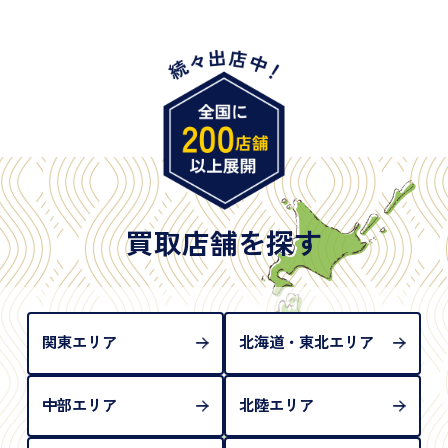
・身体障害手帳
・特別永住者証明書
・旧パスポート
※原則として「公的機関が発行し、氏名、住所、生
年月日が記載されているもの
※日本国政府発行のもの
※2020年2月4日以降に申請された新型パスポートに
は「所持人記入欄（住所記載欄）」が存在しないた
買取店舗を探す
め、単体では古物営業法上の本人確認書類として認
められない（住所確認ができないため）。補助書類
が必要となります
関東エリア
北海道・東北エリア
中部エリア
北陸エリア