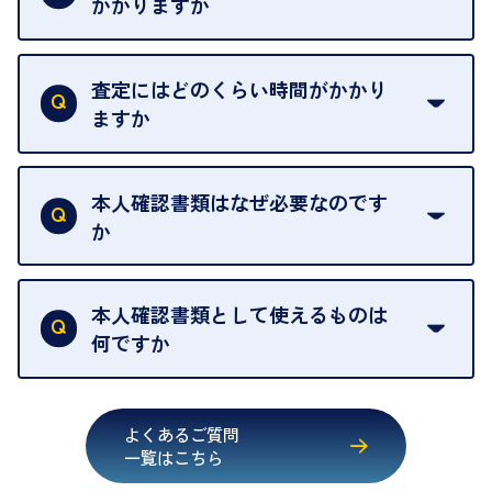
かかりますか
お急ぎの場合はスタッフに一言お声がけください。
例外として、出張買取の場合は成約後でもクーリン
可能な限り、迅速に対応させていただきます。
一切いただいておりません。査定金額にご納得いた
グオフが可能です。
だけない場合は、その場でお断りいただいても問題
査定にはどのくらい時間がかかり
契約破棄という形で、お品物をお戻しすることがで
ございません。お気軽にご相談ください。
ますか
きます。
売却当日を含む8日間のうちに、お気軽にお申し出
お品物の内容や点数によって異なりますが、店頭買
ください。
取の場合は1点あたり数分程度が目安です。大量の
本人確認書類はなぜ必要なのです
出張買取のお品物は、8日間保管しております。
お品物の場合は、お時間をいただくことがございま
か
す。
買取店は古物営業法により、お客様のご本人確認を
行うことが義務付けられています。安心してお取引
本人確認書類として使えるものは
いただくためにも、ご協力をお願いいたします。
何ですか
・運転免許証
・健康保険証確認書
よくあるご質問
・マイナンバーカード
一覧はこちら
・在留カード