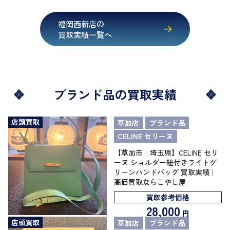
福岡西新店の
買取実績一覧へ
ブランド品の買取実績
店頭買取
草加店
ブランド品
CELINE セリーヌ
【草加市｜埼玉県】CELINE セリ
ーヌ ショルダー紐付きライトグ
リーンハンドバッグ 買取実績｜
高価買取ならこやし屋
買取参考価格
28,000
円
店頭買取
草加店
ブランド品