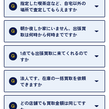
ただけません。
指定した喫茶店など、自宅以外の
場所で査定してもらえますか
ご自宅以外での査定はお引き受けできません。ご指
定のお店や、ほかのお客様への迷惑となることが考
朝か夜しか家にいません。出張買
えられるためです。
取は何時から何時までですか
ご訪問可能時間は、10時から19時です。
ただし、お品物の種類や量によっては対応させてい
1点でも出張買取に来てくれるので
ただくことがあります。
すか
お気軽にお問合せください。
はい。1点でもお伺いします。
法人です。在庫の一括買取を依頼
できますか
はい。喜んで承ります。出張買取をご利用くださ
い。
どの店舗でも買取金額は同じです
ご指定の場所にお伺いします。