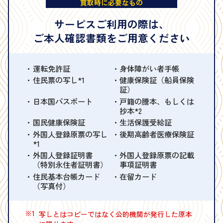
買取時に必要なもの
サービスご利用の際は、
ご本人確認書類をご用意ください
運転免許証
身体障がい者手帳
住民票の写し*1
健康保険証（船員保険
証）
日本国パスポート
戸籍の謄本、もしくは
抄本*2
国民健康保険証
生活保護受給証
外国人登録原票の写し
後期高齢者医療保険証
*1
外国人登録証明書
外国人登録原票の記載
（特別永住者証明書）
事項証明書
住民基本台帳カード
在留カード
（写真付）
※1
写しとはコピーではなく公的機関が発行した原本