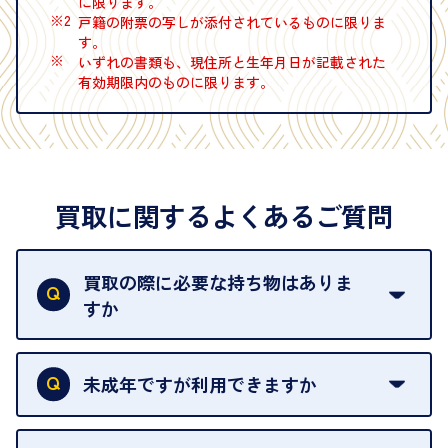
に限ります。
※2
戸籍の附票の写しが添付されているものに限りま
す。
※
いずれの書類も、現住所と生年月日が記載された
有効期限内のものに限ります。
買取に関するよくあるご質問
買取の際に必要な持ち物はありま
すか
本人確認書類をご用意ください。ご利用になれる書
類は
こちら
をご確認ください。
未成年ですが利用できますか
18歳未満の方は、保護者の同意があってもご利用い