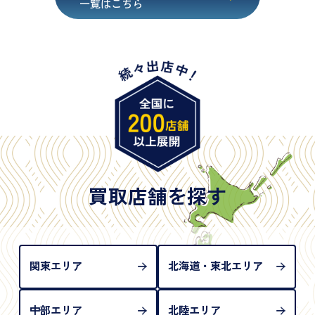
一覧はこちら
・在留カード
・身体障害手帳
・特別永住者証明書
・旧パスポート
※原則として「公的機関が発行し、氏名、住所、生
年月日が記載されているもの
※日本国政府発行のもの
※2020年2月4日以降に申請された新型パスポートに
は「所持人記入欄（住所記載欄）」が存在しないた
買取店舗を探す
め、単体では古物営業法上の本人確認書類として認
められない（住所確認ができないため）。補助書類
が必要となります
関東エリア
北海道・東北エリア
中部エリア
北陸エリア