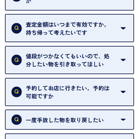
か
はい。全店舗一律です。
ただし、中古市場は日々変動するため、査定した日
査定金額はいつまで有効ですか。
によって査定額が変わることはございます。
持ち帰って考えたいです
査定額は当日限り有効です。
中古市場が日々変動するため、翌日には査定額が変
値段がつかなくてもいいので、処
わることがございます。
分したい物を引き取ってほしい
再販不可能な物は、場合によってはお断りすること
がございます。ご了承ください。
予約してお店に行きたい。予約は
可能ですか
申し訳ありませんが、現在はご来店の予約は承って
おりません。
一度手放した物を取り戻したい
ご予約がなくてもお待たせすることがないよう体制
当店は質店ではありませんので、買い取ったお品物
を整えておりますので、お好きな時にお越しくださ