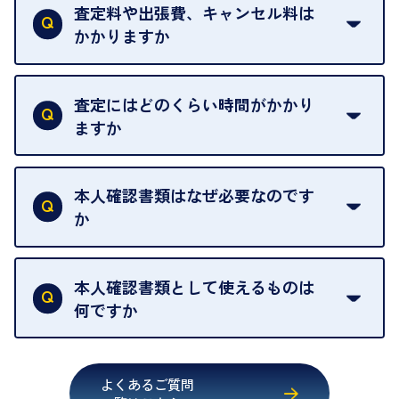
は基本的に販売へと回されます。買い戻しはできま
査定料や出張費、キャンセル料は
い。
せんので、ご了承ください。
かかりますか
お急ぎの場合はスタッフに一言お声がけください。
例外として、出張買取の場合は成約後でもクーリン
可能な限り、迅速に対応させていただきます。
一切いただいておりません。査定金額にご納得いた
グオフが可能です。
だけない場合は、その場でお断りいただいても問題
査定にはどのくらい時間がかかり
契約破棄という形で、お品物をお戻しすることがで
ございません。お気軽にご相談ください。
ますか
きます。
売却当日を含む8日間のうちに、お気軽にお申し出
お品物の内容や点数によって異なりますが、店頭買
ください。
取の場合は1点あたり数分程度が目安です。大量の
本人確認書類はなぜ必要なのです
出張買取のお品物は、8日間保管しております。
お品物の場合は、お時間をいただくことがございま
か
す。
買取店は古物営業法により、お客様のご本人確認を
行うことが義務付けられています。安心してお取引
本人確認書類として使えるものは
いただくためにも、ご協力をお願いいたします。
何ですか
・運転免許証
・健康保険証確認書
よくあるご質問
・マイナンバーカード