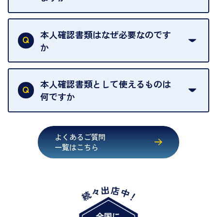
売却当日を含む8日間のうちに、お気軽にお申し出
お品物の内容や点数によって異なりますが、店頭買
ください。
取の場合は1点あたり数分程度が目安です。大量の
本人確認書類はなぜ必要なのです
出張買取のお品物は、8日間保管しております。
お品物の場合は、お時間をいただくことがございま
か
す。
買取店は古物営業法により、お客様のご本人確認を
行うことが義務付けられています。安心してお取引
本人確認書類として使えるものは
いただくためにも、ご協力をお願いいたします。
何ですか
・運転免許証
・健康保険証確認書
よくあるご質問
・マイナンバーカード
一覧はこちら
・在留カード
・身体障害手帳
・特別永住者証明書
・旧パスポート