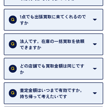
ご訪問可能時間は、10時から19時です。
ただし、お品物の種類や量によっては対応させてい
1点でも出張買取に来てくれるので
ただくことがあります。
すか
お気軽にお問合せください。
はい。1点でもお伺いします。
法人です。在庫の一括買取を依頼
できますか
はい。喜んで承ります。出張買取をご利用くださ
い。
どの店舗でも買取金額は同じです
ご指定の場所にお伺いします。
か
はい。全店舗一律です。
ただし、中古市場は日々変動するため、査定した日
査定金額はいつまで有効ですか。
によって査定額が変わることはございます。
持ち帰って考えたいです
査定額は当日限り有効です。