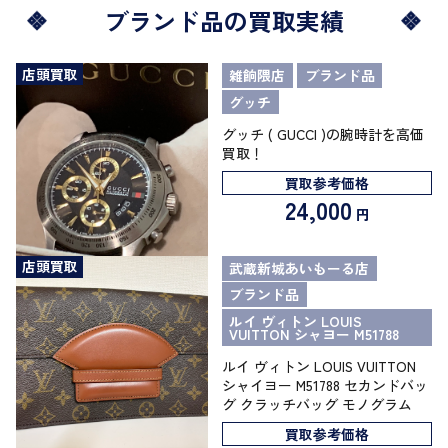
ブランド品の買取実績
店頭買取
雑餉隈店
ブランド品
グッチ
グッチ ( GUCCI )の腕時計を高価
買取！
買取参考価格
24,000
円
店頭買取
武蔵新城あいもーる店
ブランド品
ルイ ヴィトン LOUIS
VUITTON シャヨー M51788
ルイ ヴィトン LOUIS VUITTON
シャイヨー M51788 セカンドバッ
グ クラッチバッグ モノグラム
買取参考価格