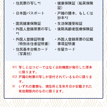
住民票の写し*1
健康保険証（船員保険
証）
日本国パスポート
戸籍の謄本、もしくは
抄本*2
国民健康保険証
生活保護受給証
外国人登録原票の写し
後期高齢者医療保険証
*1
外国人登録証明書
外国人登録原票の記載
（特別永住者証明書）
事項証明書
住民基本台帳カード
在留カード
（写真付）
※1
写しとはコピーではなく公的機関が発行した原本
に限ります。
※2
戸籍の附票の写しが添付されているものに限りま
す。
※
いずれの書類も、現住所と生年月日が記載された
有効期限内のものに限ります。