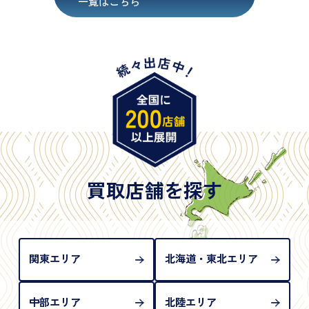
一覧はこちら
・在留カード
・身体障害手帳
・特別永住者証明書
・旧パスポート
※原則として「公的機関が発行し、氏名、住所、生
年月日が記載されているもの
※日本国政府発行のもの
※2020年2月4日以降に申請された新型パスポートに
は「所持人記入欄（住所記載欄）」が存在しないた
買取店舗を探す
め、単体では古物営業法上の本人確認書類として認
められない（住所確認ができないため）。補助書類
が必要となります
関東エリア
北海道・東北エリア
中部エリア
北陸エリア