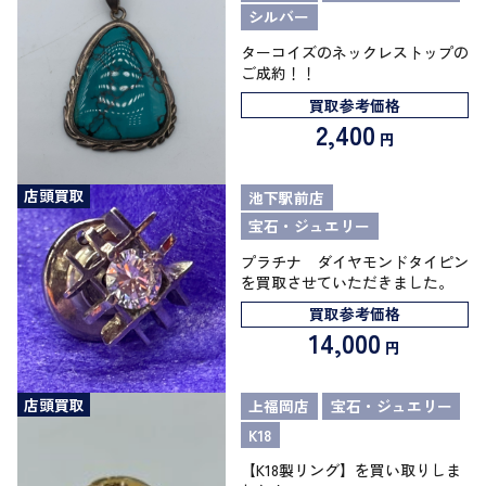
シルバー
ターコイズのネックレストップの
ご成約！！
買取参考価格
2,400
円
店頭買取
池下駅前店
宝石・ジュエリー
プラチナ ダイヤモンドタイピン
を買取させていただきました。
買取参考価格
14,000
円
店頭買取
上福岡店
宝石・ジュエリー
K18
【K18製リング】を買い取りしま