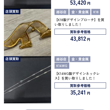
53,420
円
店頭買取
越谷店
金・貴金属
K18
【K18製デザインブローチ】を買
い取りしました！
買取参考価格
43,812
円
店頭買取
越谷店
金・貴金属
K14WG
【K14WG製デザインネックレ
ス】を買い取りしました！
買取参考価格
35,241
円