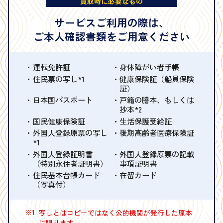
買取時に必要なもの
サービスご利用の際は、
ご本人確認書類をご用意ください
運転免許証
身体障がい者手帳
住民票の写し*1
健康保険証（船員保険
証）
日本国パスポート
戸籍の謄本、もしくは
抄本*2
国民健康保険証
生活保護受給証
外国人登録原票の写し
後期高齢者医療保険証
*1
外国人登録証明書
外国人登録原票の記載
（特別永住者証明書）
事項証明書
住民基本台帳カード
在留カード
（写真付）
※1
写しとはコピーではなく公的機関が発行した原本
に限ります。