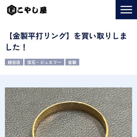
【金製平打リング】を買い取りしま
した！
越谷店
宝石・ジュエリー
金製