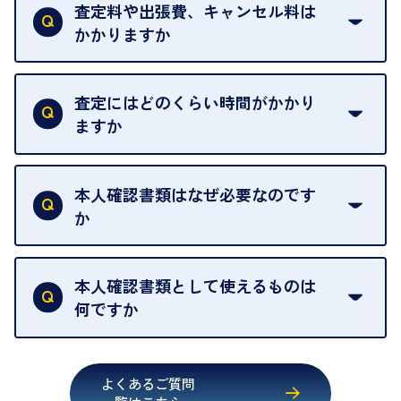
は基本的に販売へと回されます。買い戻しはできま
査定料や出張費、キャンセル料は
い。
せんので、ご了承ください。
かかりますか
お急ぎの場合はスタッフに一言お声がけください。
例外として、出張買取の場合は成約後でもクーリン
可能な限り、迅速に対応させていただきます。
一切いただいておりません。査定金額にご納得いた
グオフが可能です。
だけない場合は、その場でお断りいただいても問題
査定にはどのくらい時間がかかり
契約破棄という形で、お品物をお戻しすることがで
ございません。お気軽にご相談ください。
ますか
きます。
売却当日を含む8日間のうちに、お気軽にお申し出
お品物の内容や点数によって異なりますが、店頭買
ください。
取の場合は1点あたり数分程度が目安です。大量の
本人確認書類はなぜ必要なのです
出張買取のお品物は、8日間保管しております。
お品物の場合は、お時間をいただくことがございま
か
す。
買取店は古物営業法により、お客様のご本人確認を
行うことが義務付けられています。安心してお取引
本人確認書類として使えるものは
いただくためにも、ご協力をお願いいたします。
何ですか
・運転免許証
・健康保険証確認書
よくあるご質問
・マイナンバーカード