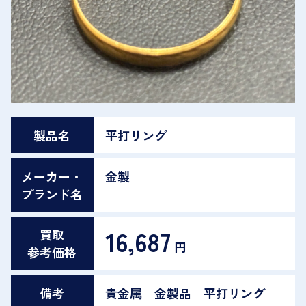
製品名
平打リング
メーカー・
金製
ブランド名
16,687
買取
円
参考価格
備考
貴金属 金製品 平打リング