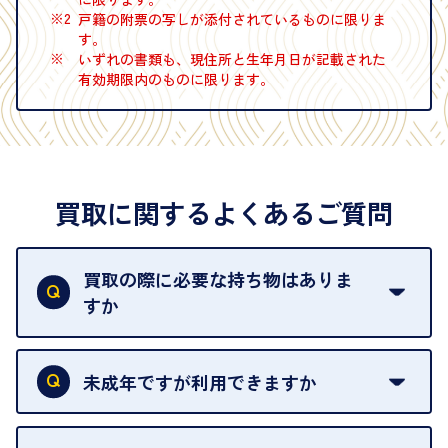
※2
戸籍の附票の写しが添付されているものに限りま
す。
※
いずれの書類も、現住所と生年月日が記載された
有効期限内のものに限ります。
買取に関するよくあるご質問
買取の際に必要な持ち物はありま
すか
本人確認書類をご用意ください。ご利用になれる書
類は
こちら
をご確認ください。
未成年ですが利用できますか
18歳未満の方は、保護者の同意があってもご利用い