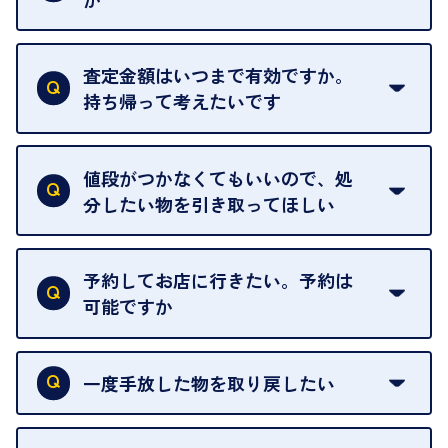
はい。全店舗一律です。
ただし、中古市場は日々変動するため、査定した日
査定金額はいつまで有効ですか。
によって査定額が変わることはございます。
持ち帰って考えたいです
査定額は当日限り有効です。
中古市場が日々変動するため、翌日には査定額が変
値段がつかなくてもいいので、処
わることがございます。
分したい物を引き取ってほしい
再販不可能な物は、場合によってはお断りすること
がございます。ご了承ください。
予約してお店に行きたい。予約は
可能ですか
申し訳ありませんが、現在はご来店の予約は承って
おりません。
一度手放した物を取り戻したい
ご予約がなくてもお待たせすることがないよう体制
当店は質店ではありませんので、買い取ったお品物
を整えておりますので、お好きな時にお越しくださ