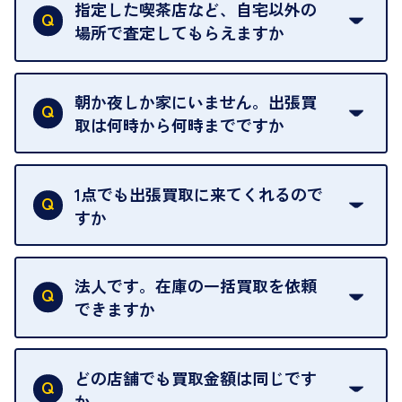
ただけません。
指定した喫茶店など、自宅以外の
場所で査定してもらえますか
ご自宅以外での査定はお引き受けできません。ご指
定のお店や、ほかのお客様への迷惑となることが考
朝か夜しか家にいません。出張買
えられるためです。
取は何時から何時までですか
ご訪問可能時間は、10時から19時です。
ただし、お品物の種類や量によっては対応させてい
1点でも出張買取に来てくれるので
ただくことがあります。
すか
お気軽にお問合せください。
はい。1点でもお伺いします。
法人です。在庫の一括買取を依頼
できますか
はい。喜んで承ります。出張買取をご利用くださ
い。
どの店舗でも買取金額は同じです
ご指定の場所にお伺いします。
か