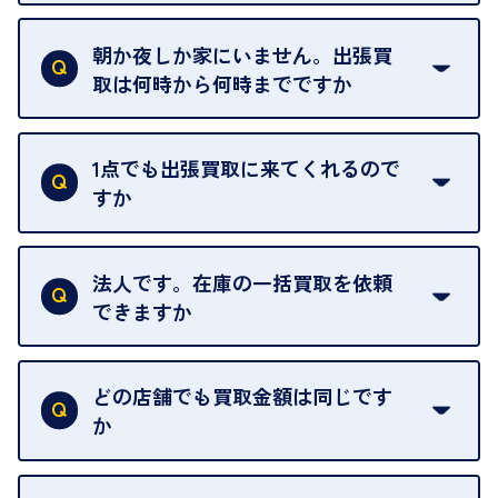
ご自宅以外での査定はお引き受けできません。ご指
定のお店や、ほかのお客様への迷惑となることが考
朝か夜しか家にいません。出張買
えられるためです。
取は何時から何時までですか
ご訪問可能時間は、10時から19時です。
ただし、お品物の種類や量によっては対応させてい
1点でも出張買取に来てくれるので
ただくことがあります。
すか
お気軽にお問合せください。
はい。1点でもお伺いします。
法人です。在庫の一括買取を依頼
できますか
はい。喜んで承ります。出張買取をご利用くださ
い。
どの店舗でも買取金額は同じです
ご指定の場所にお伺いします。
か
はい。全店舗一律です。