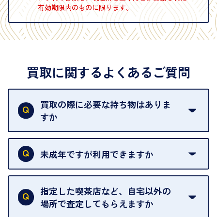
有効期限内のものに限ります。
買取に関するよくあるご質問
買取の際に必要な持ち物はありま
すか
本人確認書類をご用意ください。ご利用になれる書
類は
こちら
をご確認ください。
未成年ですが利用できますか
18歳未満の方は、保護者の同意があってもご利用い
ただけません。
指定した喫茶店など、自宅以外の
場所で査定してもらえますか