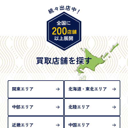
・特別永住者証明書
・旧パスポート
※原則として「公的機関が発行し、氏名、住所、生
年月日が記載されているもの
※日本国政府発行のもの
※2020年2月4日以降に申請された新型パスポートに
は「所持人記入欄（住所記載欄）」が存在しないた
買取店舗を探す
め、単体では古物営業法上の本人確認書類として認
められない（住所確認ができないため）。補助書類
が必要となります
関東エリア
北海道・東北エリア
中部エリア
北陸エリア
近畿エリア
中国エリア