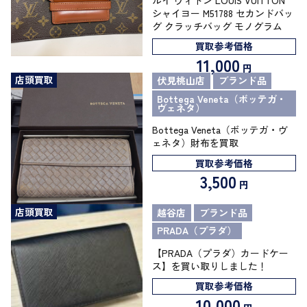
シャイヨー M51788 セカンドバッ
グ クラッチバッグ モノグラム
買取参考価格
11,000
円
店頭買取
伏見桃山店
ブランド品
Bottega Veneta（ボッテガ・
ヴェネタ）
Bottega Veneta（ボッテガ・ヴ
ェネタ）財布を買取
買取参考価格
3,500
円
店頭買取
越谷店
ブランド品
PRADA（プラダ）
【PRADA（プラダ）カードケー
ス】を買い取りしました！
買取参考価格
10,000