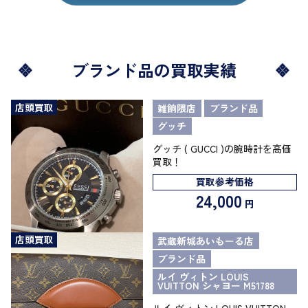
ブランド品の買取実績
店頭買取
雑餉隈店
ブランド品
グッチ
グッチ ( GUCCI )の腕時計を高価
買取！
買取参考価格
24,000
円
店頭買取
武蔵新城あいもーる店
ブランド品
ルイ ヴィトン LOUIS
VUITTON シャヨー M51788
ルイ ヴィトン LOUIS VUITTON