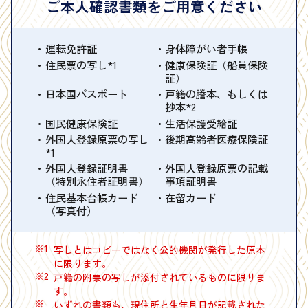
ご本人確認書類をご用意ください
運転免許証
身体障がい者手帳
住民票の写し*1
健康保険証（船員保険
証）
日本国パスポート
戸籍の謄本、もしくは
抄本*2
国民健康保険証
生活保護受給証
外国人登録原票の写し
後期高齢者医療保険証
*1
外国人登録証明書
外国人登録原票の記載
（特別永住者証明書）
事項証明書
住民基本台帳カード
在留カード
（写真付）
※1
写しとはコピーではなく公的機関が発行した原本
に限ります。
※2
戸籍の附票の写しが添付されているものに限りま
す。
※
いずれの書類も、現住所と生年月日が記載された