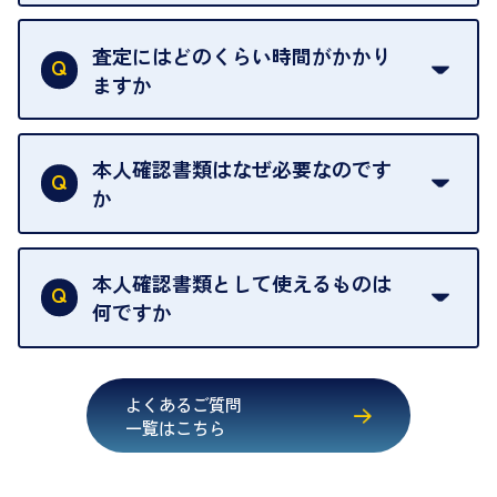
一切いただいておりません。査定金額にご納得いた
グオフが可能です。
だけない場合は、その場でお断りいただいても問題
査定にはどのくらい時間がかかり
契約破棄という形で、お品物をお戻しすることがで
ございません。お気軽にご相談ください。
ますか
きます。
売却当日を含む8日間のうちに、お気軽にお申し出
お品物の内容や点数によって異なりますが、店頭買
ください。
取の場合は1点あたり数分程度が目安です。大量の
本人確認書類はなぜ必要なのです
出張買取のお品物は、8日間保管しております。
お品物の場合は、お時間をいただくことがございま
か
す。
買取店は古物営業法により、お客様のご本人確認を
行うことが義務付けられています。安心してお取引
本人確認書類として使えるものは
いただくためにも、ご協力をお願いいたします。
何ですか
・運転免許証
・健康保険証確認書
よくあるご質問
・マイナンバーカード
一覧はこちら
・在留カード
・身体障害手帳