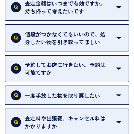
ただし、中古市場は日々変動するため、査定した日
査定金額はいつまで有効ですか。
によって査定額が変わることはございます。
持ち帰って考えたいです
査定額は当日限り有効です。
中古市場が日々変動するため、翌日には査定額が変
値段がつかなくてもいいので、処
わることがございます。
分したい物を引き取ってほしい
再販不可能な物は、場合によってはお断りすること
がございます。ご了承ください。
予約してお店に行きたい。予約は
可能ですか
申し訳ありませんが、現在はご来店の予約は承って
おりません。
一度手放した物を取り戻したい
ご予約がなくてもお待たせすることがないよう体制
当店は質店ではありませんので、買い取ったお品物
を整えておりますので、お好きな時にお越しくださ
は基本的に販売へと回されます。買い戻しはできま
査定料や出張費、キャンセル料は
い。
せんので、ご了承ください。
かかりますか
お急ぎの場合はスタッフに一言お声がけください。
例外として、出張買取の場合は成約後でもクーリン
可能な限り、迅速に対応させていただきます。