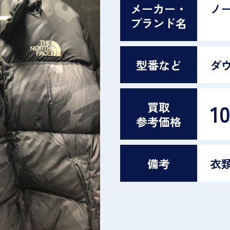
メーカー・
ノ
ブランド名
型番など
ダ
1
買取
参考価格
備考
衣