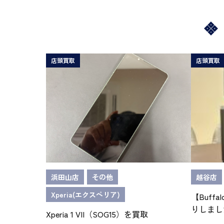
店頭買取
店頭買取
浜田山店
その他
越谷店
Xperia(エクスペリア)
【Buffa
りしまし
Xperia 1 VII（SOG15）を買取