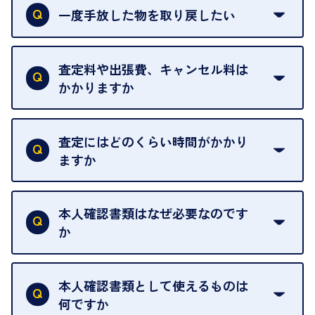
おりません。
一度手放した物を取り戻したい
ご予約がなくてもお待たせすることがないよう体制
当店は質店ではありませんので、買い取ったお品物
を整えておりますので、お好きな時にお越しくださ
は基本的に販売へと回されます。買い戻しはできま
査定料や出張費、キャンセル料は
い。
せんので、ご了承ください。
かかりますか
お急ぎの場合はスタッフに一言お声がけください。
例外として、出張買取の場合は成約後でもクーリン
可能な限り、迅速に対応させていただきます。
一切いただいておりません。査定金額にご納得いた
グオフが可能です。
だけない場合は、その場でお断りいただいても問題
査定にはどのくらい時間がかかり
契約破棄という形で、お品物をお戻しすることがで
ございません。お気軽にご相談ください。
ますか
きます。
売却当日を含む8日間のうちに、お気軽にお申し出
お品物の内容や点数によって異なりますが、店頭買
ください。
取の場合は1点あたり数分程度が目安です。大量の
本人確認書類はなぜ必要なのです
出張買取のお品物は、8日間保管しております。
お品物の場合は、お時間をいただくことがございま
か
す。
買取店は古物営業法により、お客様のご本人確認を
行うことが義務付けられています。安心してお取引
本人確認書類として使えるものは
いただくためにも、ご協力をお願いいたします。
何ですか