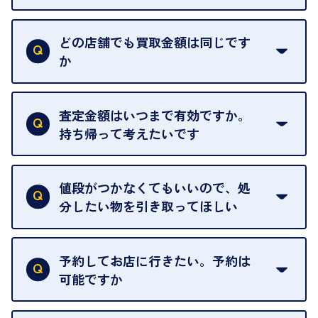
はい。喜んで承ります。出張買取をご利用くださ
い。
どの店舗でも買取金額は同じです
ご指定の場所にお伺いします。
か
はい。全店舗一律です。
ただし、中古市場は日々変動するため、査定した日
査定金額はいつまで有効ですか。
によって査定額が変わることはございます。
持ち帰って考えたいです
査定額は当日限り有効です。
中古市場が日々変動するため、翌日には査定額が変
値段がつかなくてもいいので、処
わることがございます。
分したい物を引き取ってほしい
再販不可能な物は、場合によってはお断りすること
がございます。ご了承ください。
予約してお店に行きたい。予約は
可能ですか
申し訳ありませんが、現在はご来店の予約は承って