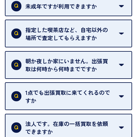
類は
こちら
をご確認ください。
未成年ですが利用できますか
18歳未満の方は、保護者の同意があってもご利用い
ただけません。
指定した喫茶店など、自宅以外の
場所で査定してもらえますか
ご自宅以外での査定はお引き受けできません。ご指
定のお店や、ほかのお客様への迷惑となることが考
朝か夜しか家にいません。出張買
えられるためです。
取は何時から何時までですか
ご訪問可能時間は、10時から19時です。
ただし、お品物の種類や量によっては対応させてい
1点でも出張買取に来てくれるので
ただくことがあります。
すか
お気軽にお問合せください。
はい。1点でもお伺いします。
法人です。在庫の一括買取を依頼
できますか