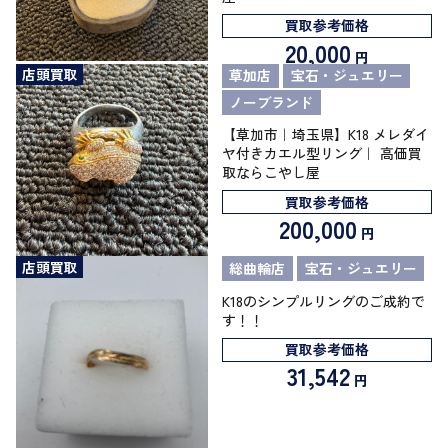
買取参考価格
20,000
円
店頭買取
草加店
宝石・ジュエリー
ノーブランド
【草加市｜埼玉県】K18 メレダイ
ヤ付きカエル型リング｜ 高価買
取ならこやし屋
買取参考価格
200,000
円
店頭買取
総曲輪店
宝石・ジュエリー
K18のシンプルリングのご成約で
す！！
買取参考価格
31,542
円