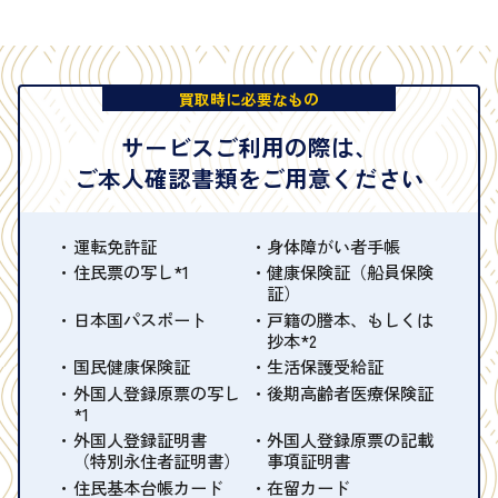
買取時に必要なもの
サービスご利用の際は、
ご本人確認書類をご用意ください
運転免許証
身体障がい者手帳
住民票の写し*1
健康保険証（船員保険
証）
日本国パスポート
戸籍の謄本、もしくは
抄本*2
国民健康保険証
生活保護受給証
外国人登録原票の写し
後期高齢者医療保険証
*1
外国人登録証明書
外国人登録原票の記載
（特別永住者証明書）
事項証明書
住民基本台帳カード
在留カード