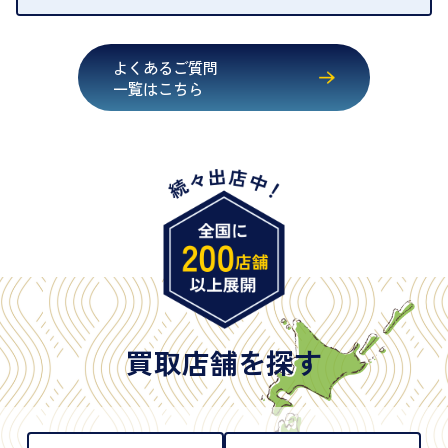
・運転免許証
・健康保険証確認書
よくあるご質問
・マイナンバーカード
一覧はこちら
・在留カード
・身体障害手帳
・特別永住者証明書
・旧パスポート
※原則として「公的機関が発行し、氏名、住所、生
年月日が記載されているもの
※日本国政府発行のもの
※2020年2月4日以降に申請された新型パスポートに
は「所持人記入欄（住所記載欄）」が存在しないた
買取店舗を探す
め、単体では古物営業法上の本人確認書類として認
められない（住所確認ができないため）。補助書類
が必要となります