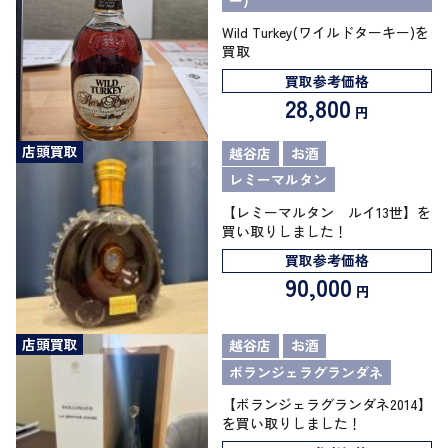
Wild Turkey(ワイルドターキー)を
買取
買取参考価格
28,800
円
店頭買取
越谷店
お酒
レミーマルタン
【レミーマルタン ルイ13世】を
買い取りしました！
買取参考価格
90,000
円
店頭買取
越谷店
お酒
ボランジェラグランダネ
【ボランジェラグランダネ2014】
を買い取りしました！