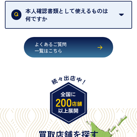
買取店は古物営業法により、お客様のご本人確認を
行うことが義務付けられています。安心してお取引
本人確認書類として使えるものは
いただくためにも、ご協力をお願いいたします。
何ですか
・運転免許証
・健康保険証確認書
よくあるご質問
・マイナンバーカード
一覧はこちら
・在留カード
・身体障害手帳
・特別永住者証明書
・旧パスポート
※原則として「公的機関が発行し、氏名、住所、生
年月日が記載されているもの
※日本国政府発行のもの
※2020年2月4日以降に申請された新型パスポートに
は「所持人記入欄（住所記載欄）」が存在しないた
買取店舗を探す