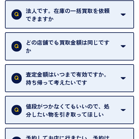
はい。1点でもお伺いします。
法人です。在庫の一括買取を依頼
できますか
はい。喜んで承ります。出張買取をご利用くださ
い。
どの店舗でも買取金額は同じです
ご指定の場所にお伺いします。
か
はい。全店舗一律です。
ただし、中古市場は日々変動するため、査定した日
査定金額はいつまで有効ですか。
によって査定額が変わることはございます。
持ち帰って考えたいです
査定額は当日限り有効です。
中古市場が日々変動するため、翌日には査定額が変
値段がつかなくてもいいので、処
わることがございます。
分したい物を引き取ってほしい
再販不可能な物は、場合によってはお断りすること
がございます。ご了承ください。
予約してお店に行きたい。予約は