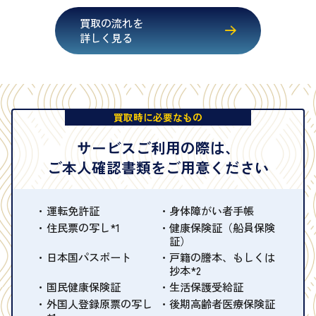
買取の流れを
詳しく見る
買取時に必要なもの
サービスご利用の際は、
ご本人確認書類をご用意ください
運転免許証
身体障がい者手帳
住民票の写し*1
健康保険証（船員保険
証）
日本国パスポート
戸籍の謄本、もしくは
抄本*2
国民健康保険証
生活保護受給証
外国人登録原票の写し
後期高齢者医療保険証