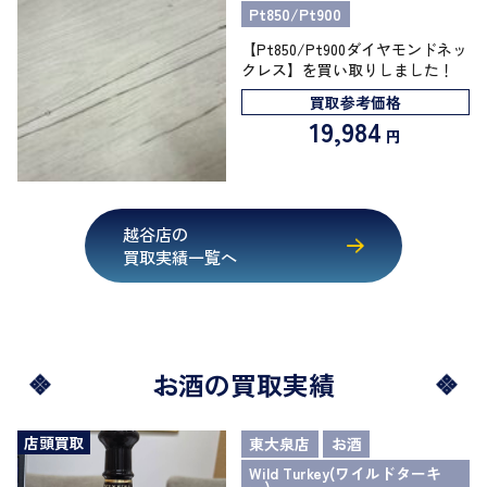
Pt850/Pt900
【Pt850/Pt900ダイヤモンドネッ
クレス】を買い取りしました！
買取参考価格
19,984
円
越谷店の
買取実績一覧へ
お酒の買取実績
店頭買取
東大泉店
お酒
Wild Turkey(ワイルドターキ
ー)