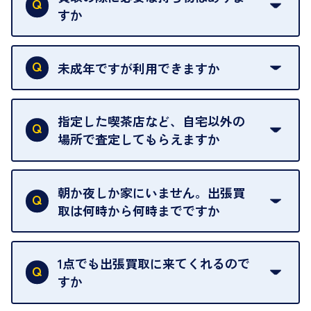
すか
本人確認書類をご用意ください。ご利用になれる書
類は
こちら
をご確認ください。
未成年ですが利用できますか
18歳未満の方は、保護者の同意があってもご利用い
ただけません。
指定した喫茶店など、自宅以外の
場所で査定してもらえますか
ご自宅以外での査定はお引き受けできません。ご指
定のお店や、ほかのお客様への迷惑となることが考
朝か夜しか家にいません。出張買
えられるためです。
取は何時から何時までですか
ご訪問可能時間は、10時から19時です。
ただし、お品物の種類や量によっては対応させてい
1点でも出張買取に来てくれるので
ただくことがあります。
すか
お気軽にお問合せください。