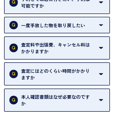
可能ですか
申し訳ありませんが、現在はご来店の予約は承って
おりません。
一度手放した物を取り戻したい
ご予約がなくてもお待たせすることがないよう体制
当店は質店ではありませんので、買い取ったお品物
を整えておりますので、お好きな時にお越しくださ
は基本的に販売へと回されます。買い戻しはできま
査定料や出張費、キャンセル料は
い。
せんので、ご了承ください。
かかりますか
お急ぎの場合はスタッフに一言お声がけください。
例外として、出張買取の場合は成約後でもクーリン
可能な限り、迅速に対応させていただきます。
一切いただいておりません。査定金額にご納得いた
グオフが可能です。
だけない場合は、その場でお断りいただいても問題
査定にはどのくらい時間がかかり
契約破棄という形で、お品物をお戻しすることがで
ございません。お気軽にご相談ください。
ますか
きます。
売却当日を含む8日間のうちに、お気軽にお申し出
お品物の内容や点数によって異なりますが、店頭買
ください。
取の場合は1点あたり数分程度が目安です。大量の
本人確認書類はなぜ必要なのです
出張買取のお品物は、8日間保管しております。
お品物の場合は、お時間をいただくことがございま
か
す。