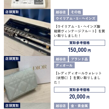
店頭買取
越谷店
その他
ウイリアム・S・ヘインズ
【ウイリアム・S・ヘインズ製
総銀ヴィンテージフルート】を買
い取りしました！
買取参考価格
150,000
円
店頭買取
越谷店
ブランド品
ディオール
【レディディオールウォレット
（状態C）】を買い取りしまし
た！
買取参考価格
20,000
円
店頭買取
越谷店
金・貴金属