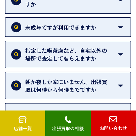
すか
本人確認書類をご用意ください。ご利用になれる書
類は
こちら
をご確認ください。
未成年ですが利用できますか
18歳未満の方は、保護者の同意があってもご利用い
ただけません。
指定した喫茶店など、自宅以外の
場所で査定してもらえますか
ご自宅以外での査定はお引き受けできません。ご指
定のお店や、ほかのお客様への迷惑となることが考
朝か夜しか家にいません。出張買
えられるためです。
取は何時から何時までですか
ご訪問可能時間は、10時から19時です。
ただし、お品物の種類や量によっては対応させてい
1点でも出張買取に来てくれるので
ただくことがあります。
すか
お気軽にお問合せください。
お問い合わせ
店舗一覧
出張買取の相談
はい。1点でもお伺いします。