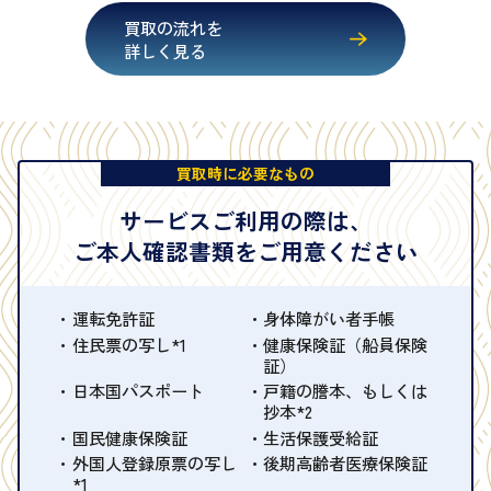
買取の流れを
詳しく見る
買取時に必要なもの
サービスご利用の際は、
ご本人確認書類をご用意ください
運転免許証
身体障がい者手帳
住民票の写し*1
健康保険証（船員保険
証）
日本国パスポート
戸籍の謄本、もしくは
抄本*2
国民健康保険証
生活保護受給証
外国人登録原票の写し
後期高齢者医療保険証
*1