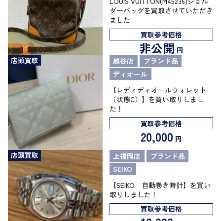
LOUIS VUITTON(M45236)ショル
ダーバッグを買取させていただき
ました
買取参考価格
非公開
円
店頭買取
越谷店
ブランド品
ディオール
【レディディオールウォレット
（状態C）】を買い取りしまし
た！
買取参考価格
20,000
円
店頭買取
上福岡店
ブランド品
SEIKO
【SEIKO 自動巻き時計】を買い
取りしました！
買取参考価格