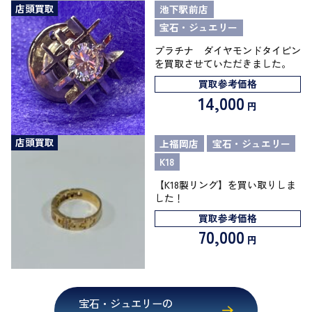
店頭買取
池下駅前店
宝石・ジュエリー
プラチナ ダイヤモンドタイピン
を買取させていただきました。
買取参考価格
14,000
円
店頭買取
上福岡店
宝石・ジュエリー
K18
【K18製リング】を買い取りしま
した！
買取参考価格
70,000
円
宝石・ジュエリーの