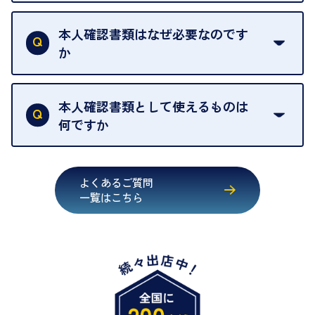
お品物の内容や点数によって異なりますが、店頭買
ください。
取の場合は1点あたり数分程度が目安です。大量の
本人確認書類はなぜ必要なのです
出張買取のお品物は、8日間保管しております。
お品物の場合は、お時間をいただくことがございま
か
す。
買取店は古物営業法により、お客様のご本人確認を
行うことが義務付けられています。安心してお取引
本人確認書類として使えるものは
いただくためにも、ご協力をお願いいたします。
何ですか
・運転免許証
・健康保険証確認書
よくあるご質問
・マイナンバーカード
一覧はこちら
・在留カード
・身体障害手帳
・特別永住者証明書
・旧パスポート
※原則として「公的機関が発行し、氏名、住所、生