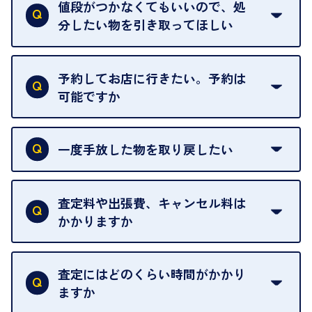
中古市場が日々変動するため、翌日には査定額が変
値段がつかなくてもいいので、処
わることがございます。
分したい物を引き取ってほしい
再販不可能な物は、場合によってはお断りすること
がございます。ご了承ください。
予約してお店に行きたい。予約は
可能ですか
申し訳ありませんが、現在はご来店の予約は承って
おりません。
一度手放した物を取り戻したい
ご予約がなくてもお待たせすることがないよう体制
当店は質店ではありませんので、買い取ったお品物
を整えておりますので、お好きな時にお越しくださ
は基本的に販売へと回されます。買い戻しはできま
査定料や出張費、キャンセル料は
い。
せんので、ご了承ください。
かかりますか
お急ぎの場合はスタッフに一言お声がけください。
例外として、出張買取の場合は成約後でもクーリン
可能な限り、迅速に対応させていただきます。
一切いただいておりません。査定金額にご納得いた
グオフが可能です。
だけない場合は、その場でお断りいただいても問題
査定にはどのくらい時間がかかり
契約破棄という形で、お品物をお戻しすることがで
ございません。お気軽にご相談ください。
ますか
きます。
売却当日を含む8日間のうちに、お気軽にお申し出