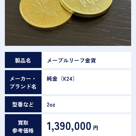
製品名
メープルリーフ金貨
メーカー・
純金（K24）
ブランド名
型番など
2oz
1,390,000
買取
円
参考価格