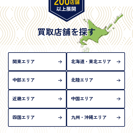
年月日が記載されているもの
※日本国政府発行のもの
※2020年2月4日以降に申請された新型パスポートに
は「所持人記入欄（住所記載欄）」が存在しないた
買取店舗を探す
め、単体では古物営業法上の本人確認書類として認
められない（住所確認ができないため）。補助書類
が必要となります
関東エリア
北海道・東北エリア
中部エリア
北陸エリア
近畿エリア
中国エリア
四国エリア
九州・沖縄エリア