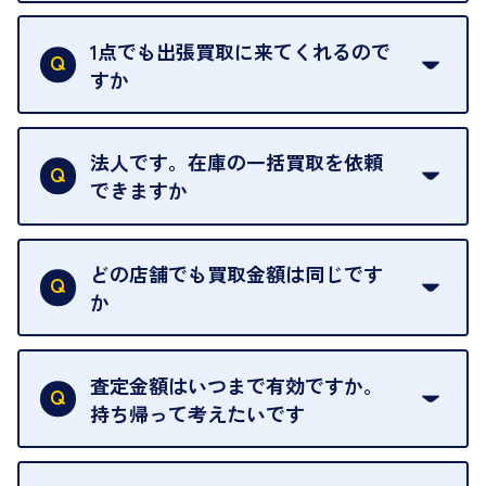
ご訪問可能時間は、10時から19時です。
ただし、お品物の種類や量によっては対応させてい
1点でも出張買取に来てくれるので
ただくことがあります。
すか
お気軽にお問合せください。
はい。1点でもお伺いします。
法人です。在庫の一括買取を依頼
できますか
はい。喜んで承ります。出張買取をご利用くださ
い。
どの店舗でも買取金額は同じです
ご指定の場所にお伺いします。
か
はい。全店舗一律です。
ただし、中古市場は日々変動するため、査定した日
査定金額はいつまで有効ですか。
によって査定額が変わることはございます。
持ち帰って考えたいです
査定額は当日限り有効です。