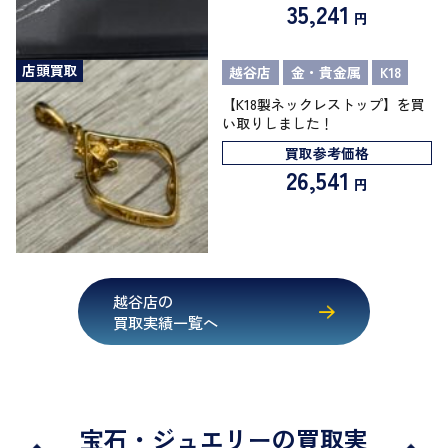
35,241
円
店頭買取
越谷店
金・貴金属
K18
【K18製ネックレストップ】を買
い取りしました！
買取参考価格
26,541
円
越谷店の
買取実績一覧へ
宝石・ジュエリーの買取実