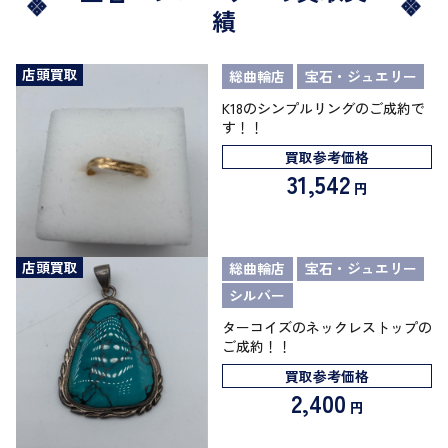
績
店頭買取
総曲輪店
宝石・ジュエリー
K18のシンプルリングのご成約で
す！！
買取参考価格
31,542
円
店頭買取
総曲輪店
宝石・ジュエリー
シルバー
ターコイズのネックレストップの
ご成約！！
買取参考価格
2,400
円