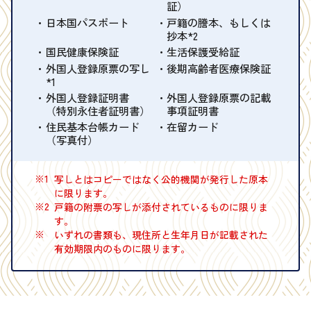
証）
日本国パスポート
戸籍の謄本、もしくは
抄本*2
国民健康保険証
生活保護受給証
外国人登録原票の写し
後期高齢者医療保険証
*1
外国人登録証明書
外国人登録原票の記載
（特別永住者証明書）
事項証明書
住民基本台帳カード
在留カード
（写真付）
※1
写しとはコピーではなく公的機関が発行した原本
に限ります。
※2
戸籍の附票の写しが添付されているものに限りま
す。
※
いずれの書類も、現住所と生年月日が記載された
有効期限内のものに限ります。