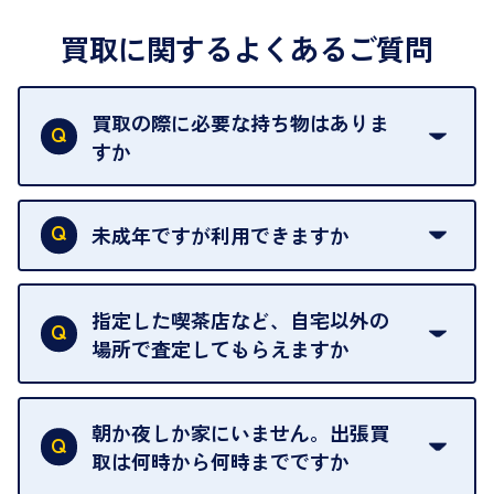
買取に関するよくあるご質問
買取の際に必要な持ち物はありま
すか
本人確認書類をご用意ください。ご利用になれる書
類は
こちら
をご確認ください。
未成年ですが利用できますか
18歳未満の方は、保護者の同意があってもご利用い
ただけません。
指定した喫茶店など、自宅以外の
場所で査定してもらえますか
ご自宅以外での査定はお引き受けできません。ご指
定のお店や、ほかのお客様への迷惑となることが考
朝か夜しか家にいません。出張買
えられるためです。
取は何時から何時までですか