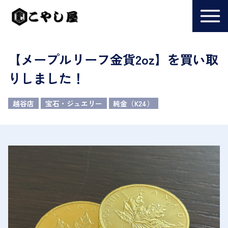
【メープルリーフ金貨2oz】を買い取
りしました！
越谷店
宝石・ジュエリー
純金（K24）