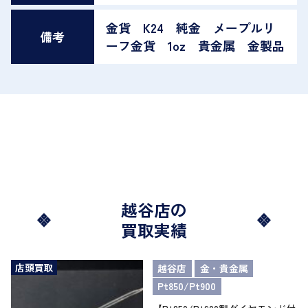
金貨 K24 純金 メープルリ
備考
ーフ金貨 1oz 貴金属 金製品
越谷店の
買取実績
店頭買取
越谷店
金・貴金属
Pt850/Pt900