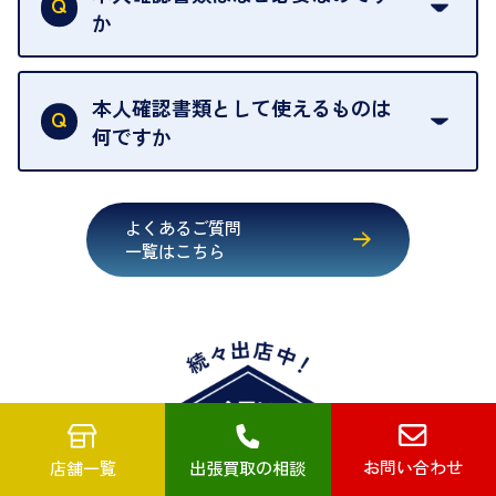
お品物の場合は、お時間をいただくことがございま
か
す。
買取店は古物営業法により、お客様のご本人確認を
行うことが義務付けられています。安心してお取引
本人確認書類として使えるものは
いただくためにも、ご協力をお願いいたします。
何ですか
・運転免許証
・健康保険証確認書
よくあるご質問
・マイナンバーカード
一覧はこちら
・在留カード
・身体障害手帳
・特別永住者証明書
・旧パスポート
※原則として「公的機関が発行し、氏名、住所、生
年月日が記載されているもの
お問い合わせ
店舗一覧
出張買取の相談
※日本国政府発行のもの