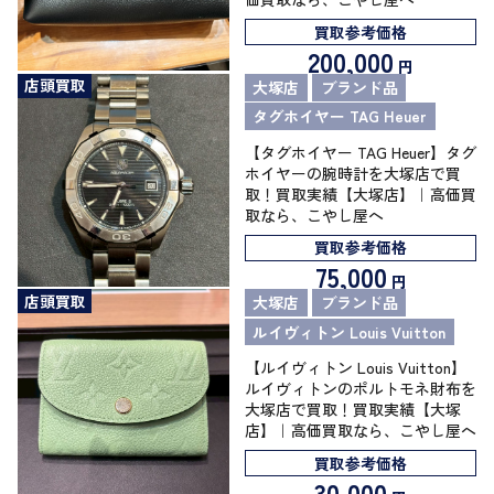
買取参考価格
200,000
円
店頭買取
大塚店
ブランド品
タグホイヤー TAG Heuer
【タグホイヤー TAG Heuer】タグ
ホイヤーの腕時計を大塚店で買
取！買取実績【大塚店】｜高価買
取なら、こやし屋へ
買取参考価格
75,000
円
店頭買取
大塚店
ブランド品
ルイヴィトン Louis Vuitton
【ルイヴィトン Louis Vuitton】
ルイヴィトンのポルトモネ財布を
大塚店で買取！買取実績【大塚
店】｜高価買取なら、こやし屋へ
買取参考価格
30,000