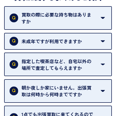
買取の際に必要な持ち物はありま
すか
本人確認書類をご用意ください。ご利用になれる書
類は
こちら
をご確認ください。
未成年ですが利用できますか
18歳未満の方は、保護者の同意があってもご利用い
ただけません。
指定した喫茶店など、自宅以外の
場所で査定してもらえますか
ご自宅以外での査定はお引き受けできません。ご指
定のお店や、ほかのお客様への迷惑となることが考
朝か夜しか家にいません。出張買
えられるためです。
取は何時から何時までですか
ご訪問可能時間は、10時から19時です。
ただし、お品物の種類や量によっては対応させてい
1点でも出張買取に来てくれるので