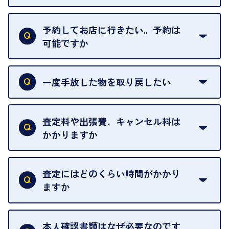
再販不可能な物は、場合によってはお断りすること
がございます。ご了承ください。
予約してお店に行きたい。予約は
可能ですか
申し訳ありませんが、現在はご来店の予約は承って
おりません。
一度手放した物を取り戻したい
ご予約がなくてもお待たせすることがないよう体制
当店は質店ではありませんので、買い取ったお品物
を整えておりますので、お好きな時にお越しくださ
は基本的に販売へと回されます。買い戻しはできま
査定料や出張費、キャンセル料は
い。
せんので、ご了承ください。
かかりますか
お急ぎの場合はスタッフに一言お声がけください。
例外として、出張買取の場合は成約後でもクーリン
可能な限り、迅速に対応させていただきます。
一切いただいておりません。査定金額にご納得いた
グオフが可能です。
だけない場合は、その場でお断りいただいても問題
査定にはどのくらい時間がかかり
契約破棄という形で、お品物をお戻しすることがで
ございません。お気軽にご相談ください。
ますか
きます。
売却当日を含む8日間のうちに、お気軽にお申し出
お品物の内容や点数によって異なりますが、店頭買
ください。
取の場合は1点あたり数分程度が目安です。大量の
本人確認書類はなぜ必要なのです
出張買取のお品物は、8日間保管しております。