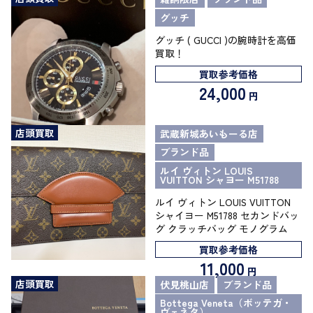
グッチ
グッチ ( GUCCI )の腕時計を高価
買取！
買取参考価格
24,000
円
店頭買取
武蔵新城あいもーる店
ブランド品
ルイ ヴィトン LOUIS
VUITTON シャヨー M51788
ルイ ヴィトン LOUIS VUITTON
シャイヨー M51788 セカンドバッ
グ クラッチバッグ モノグラム
買取参考価格
11,000
円
店頭買取
伏見桃山店
ブランド品
Bottega Veneta（ボッテガ・
ヴェネタ）