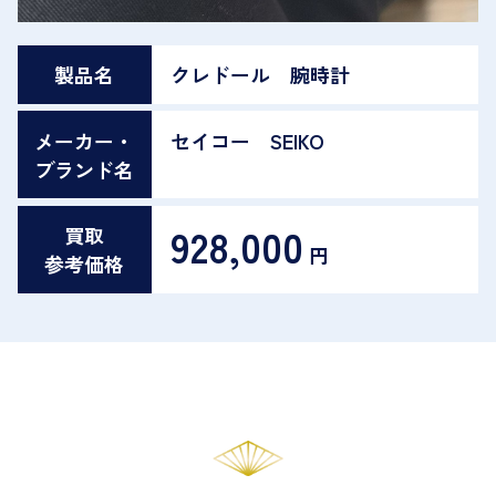
製品名
クレドール 腕時計
メーカー・
セイコー SEIKO
ブランド名
928,000
買取
円
参考価格