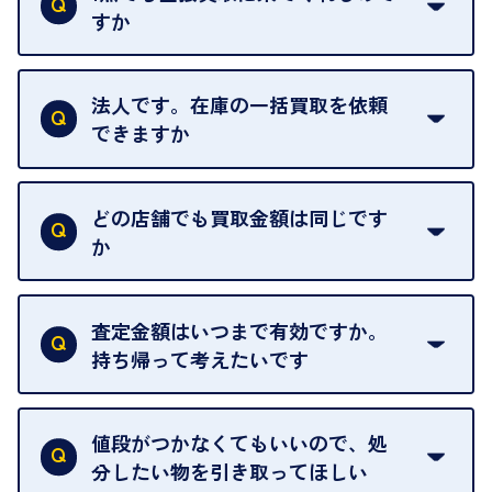
ただくことがあります。
すか
お気軽にお問合せください。
はい。1点でもお伺いします。
法人です。在庫の一括買取を依頼
できますか
はい。喜んで承ります。出張買取をご利用くださ
い。
どの店舗でも買取金額は同じです
ご指定の場所にお伺いします。
か
はい。全店舗一律です。
ただし、中古市場は日々変動するため、査定した日
査定金額はいつまで有効ですか。
によって査定額が変わることはございます。
持ち帰って考えたいです
査定額は当日限り有効です。
中古市場が日々変動するため、翌日には査定額が変
値段がつかなくてもいいので、処
わることがございます。
分したい物を引き取ってほしい