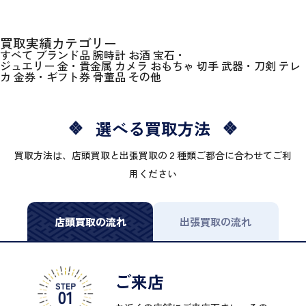
買取実績カテゴリー
すべて
ブランド品
腕時計
お酒
宝石・
ジュエリー
金・貴金属
カメラ
おもちゃ
切手
武器・刀剣
テレ
カ
金券・ギフト券
骨董品
その他
選べる買取方法
買取方法は、店頭買取と出張買取の２種類ご都合に合わせてご利
用ください
店頭買取の流れ
出張買取の流れ
ご来店