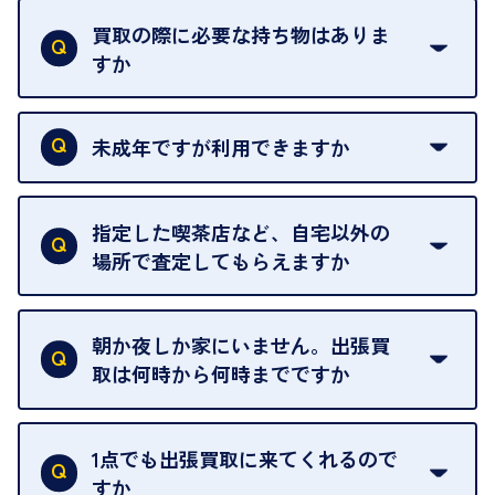
買取の際に必要な持ち物はありま
すか
本人確認書類をご用意ください。ご利用になれる書
類は
こちら
をご確認ください。
未成年ですが利用できますか
18歳未満の方は、保護者の同意があってもご利用い
ただけません。
指定した喫茶店など、自宅以外の
場所で査定してもらえますか
ご自宅以外での査定はお引き受けできません。ご指
定のお店や、ほかのお客様への迷惑となることが考
朝か夜しか家にいません。出張買
えられるためです。
取は何時から何時までですか
ご訪問可能時間は、10時から19時です。
ただし、お品物の種類や量によっては対応させてい
1点でも出張買取に来てくれるので
ただくことがあります。
すか