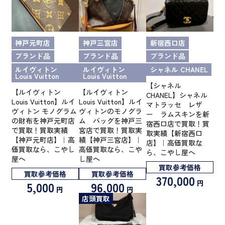
神戸元町店
神戸三宮店
新宿西口店
ブランド品
ブランド品
ブランド品
ルイヴィトン
ルイヴィトン
シャネル CHANEL
Louis Vuitton
Louis Vuitton
【シャネル
【ルイヴィトン
【ルイヴィトン
CHANEL】シャネル
Louis Vuitton】ルイ
Louis Vuitton】ルイ
マトラッセ レザ
ヴィトン モノグラム
ヴィトンのモノグラ
ー ラムスキンを新
の財布を神戸元町店
ム バッグを神戸三
宿西口店で買取！買
で買取！買取実績
宮店で買取！買取実
取実績【新宿西口
【神戸元町店】｜高
績【神戸三宮店】｜
店】｜高価買取な
価買取なら、こやし
高価買取なら、こや
ら、こやし屋へ
屋へ
し屋へ
買取参考価格
買取参考価格
買取参考価格
370,000
円
5,000
96,000
円
円
店頭買取