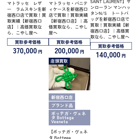
SAINT LAURENT】サ
マトラッセ レザ
マトラッセ・バニテ
ンローラン マンハッ
ー ラムスキンを新
ィケースを新宿西口
タンN/S トートバ
宿西口店で買取！買
店で買取！買取実績
ッグを新宿西口店で
取実績【新宿西口
【新宿西口店】｜高
買取！買取実績【新
店】｜高価買取な
価買取なら、こやし
宿西口店】｜高価買
ら、こやし屋へ
屋へ
取なら、こやし屋へ
買取参考価格
買取参考価格
買取参考価格
370,000
200,000
円
円
140,000
円
店頭買取
新宿西口店
ブランド品
ボッテガ・ヴェネ
タ Bottega
Veeneta
【ボッテガ・ヴェネ
タ Bottega