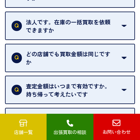
お気軽にお問合せください。
はい。1点でもお伺いします。
法人です。在庫の一括買取を依頼
できますか
はい。喜んで承ります。出張買取をご利用くださ
い。
どの店舗でも買取金額は同じです
ご指定の場所にお伺いします。
か
はい。全店舗一律です。
ただし、中古市場は日々変動するため、査定した日
査定金額はいつまで有効ですか。
によって査定額が変わることはございます。
持ち帰って考えたいです
査定額は当日限り有効です。
中古市場が日々変動するため、翌日には査定額が変
値段がつかなくてもいいので、処
わることがございます。
分したい物を引き取ってほしい
お問い合わせ
店舗一覧
出張買取の相談
再販不可能な物は、場合によってはお断りすること