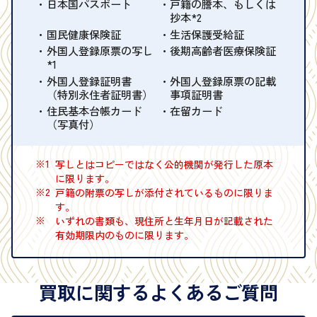
日本国パスポート
戸籍の謄本、もしくは
抄本*2
国民健康保険証
生活保護受給証
外国人登録原票の写し
後期高齢者医療保険証
*1
外国人登録証明書
外国人登録原票の記載
（特別永住者証明書）
事項証明書
住民基本台帳カード
在留カード
（写真付）
※1
写しとはコピーではなく公的機関が発行した原本
に限ります。
※2
戸籍の附票の写しが添付されているものに限りま
す。
※
いずれの書類も、現住所と生年月日が記載された
有効期限内のものに限ります。
買取に関するよくあるご質問