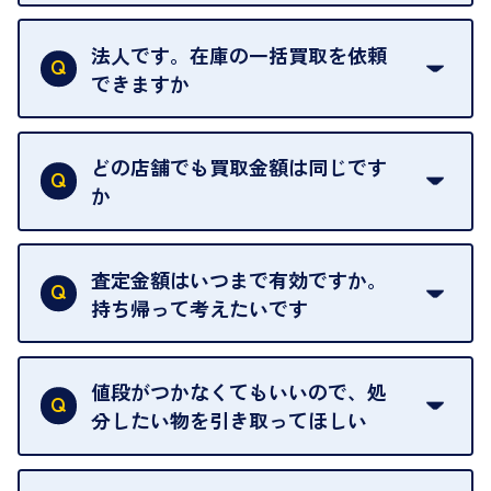
はい。1点でもお伺いします。
法人です。在庫の一括買取を依頼
できますか
はい。喜んで承ります。出張買取をご利用くださ
い。
どの店舗でも買取金額は同じです
ご指定の場所にお伺いします。
か
はい。全店舗一律です。
ただし、中古市場は日々変動するため、査定した日
査定金額はいつまで有効ですか。
によって査定額が変わることはございます。
持ち帰って考えたいです
査定額は当日限り有効です。
中古市場が日々変動するため、翌日には査定額が変
値段がつかなくてもいいので、処
わることがございます。
分したい物を引き取ってほしい
再販不可能な物は、場合によってはお断りすること