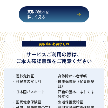
買取の流れを
詳しく見る
買取時に必要なもの
サービスご利用の際は、
ご本人確認書類をご用意ください
運転免許証
身体障がい者手帳
住民票の写し*1
健康保険証（船員保険
証）
日本国パスポート
戸籍の謄本、もしくは
抄本*2
国民健康保険証
生活保護受給証
外国人登録原票の写し
後期高齢者医療保険証