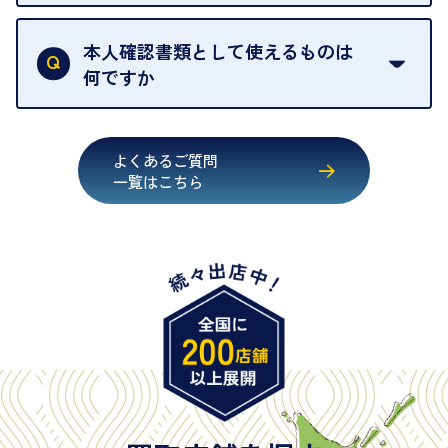
買取店は古物営業法により、お客様のご本人確認を
行うことが義務付けられています。安心してお取引
本人確認書類として使えるものは
いただくためにも、ご協力をお願いいたします。
何ですか
・運転免許証
・健康保険証確認書
よくあるご質問
・マイナンバーカード
一覧はこちら
・在留カード
・身体障害手帳
・特別永住者証明書
・旧パスポート
※原則として「公的機関が発行し、氏名、住所、生
年月日が記載されているもの
※日本国政府発行のもの
※2020年2月4日以降に申請された新型パスポートに
は「所持人記入欄（住所記載欄）」が存在しないた