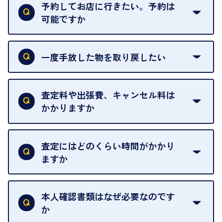
がございます。ご了承ください。
予約してお店に行きたい。予約は
可能ですか
申し訳ありませんが、現在はご来店の予約は承って
おりません。
一度手放した物を取り戻したい
ご予約がなくてもお待たせすることがないよう体制
当店は質店ではありませんので、買い取ったお品物
を整えておりますので、お好きな時にお越しくださ
は基本的に販売へと回されます。買い戻しはできま
査定料や出張費、キャンセル料は
い。
せんので、ご了承ください。
かかりますか
お急ぎの場合はスタッフに一言お声がけください。
例外として、出張買取の場合は成約後でもクーリン
可能な限り、迅速に対応させていただきます。
一切いただいておりません。査定金額にご納得いた
グオフが可能です。
だけない場合は、その場でお断りいただいても問題
査定にはどのくらい時間がかかり
契約破棄という形で、お品物をお戻しすることがで
ございません。お気軽にご相談ください。
ますか
きます。
売却当日を含む8日間のうちに、お気軽にお申し出
お品物の内容や点数によって異なりますが、店頭買
ください。
取の場合は1点あたり数分程度が目安です。大量の
本人確認書類はなぜ必要なのです
出張買取のお品物は、8日間保管しております。
お品物の場合は、お時間をいただくことがございま
か
す。