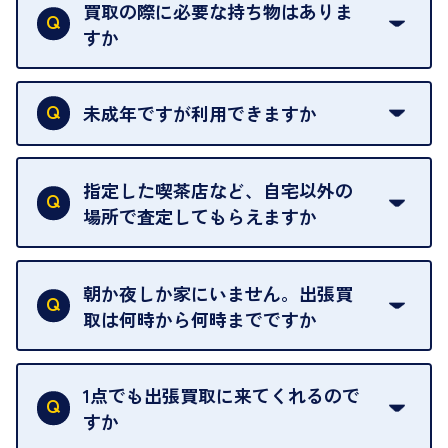
買取の際に必要な持ち物はありま
すか
本人確認書類をご用意ください。ご利用になれる書
類は
こちら
をご確認ください。
未成年ですが利用できますか
18歳未満の方は、保護者の同意があってもご利用い
ただけません。
指定した喫茶店など、自宅以外の
場所で査定してもらえますか
ご自宅以外での査定はお引き受けできません。ご指
定のお店や、ほかのお客様への迷惑となることが考
朝か夜しか家にいません。出張買
えられるためです。
取は何時から何時までですか
ご訪問可能時間は、10時から19時です。
ただし、お品物の種類や量によっては対応させてい
1点でも出張買取に来てくれるので
ただくことがあります。
すか
お気軽にお問合せください。