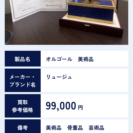
製品名
オルゴール 美術品
メーカー・
リュージュ
ブランド名
99,000
買取
円
参考価格
備考
美術品 骨董品 芸術品