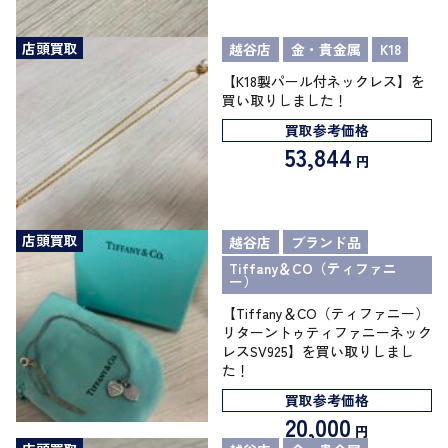
店頭買取
越谷店
金・貴金属
K18
【K18製パール付ネックレス】を
買い取りしました！
買取参考価格
53,844
円
店頭買取
越谷店
ブランド品
Tiffany＆CO（ティファニ
ー）
【Tiffany＆CO（ティファニー）
リターントゥティファニーネック
レスSV925】を買い取りしまし
た！
買取参考価格
20,000
円