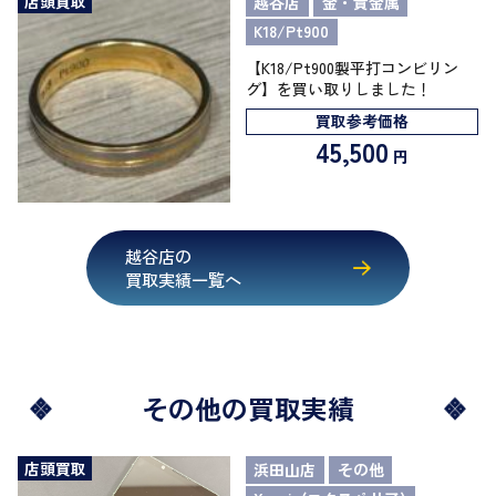
店頭買取
越谷店
金・貴金属
K18/Pt900
【K18/Pt900製平打コンビリン
グ】を買い取りしました！
買取参考価格
45,500
円
越谷店の
買取実績一覧へ
その他の買取実績
店頭買取
浜田山店
その他