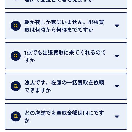
ご自宅以外での査定はお引き受けできません。ご指
定のお店や、ほかのお客様への迷惑となることが考
朝か夜しか家にいません。出張買
えられるためです。
取は何時から何時までですか
ご訪問可能時間は、10時から19時です。
ただし、お品物の種類や量によっては対応させてい
1点でも出張買取に来てくれるので
ただくことがあります。
すか
お気軽にお問合せください。
はい。1点でもお伺いします。
法人です。在庫の一括買取を依頼
できますか
はい。喜んで承ります。出張買取をご利用くださ
い。
どの店舗でも買取金額は同じです
ご指定の場所にお伺いします。
か