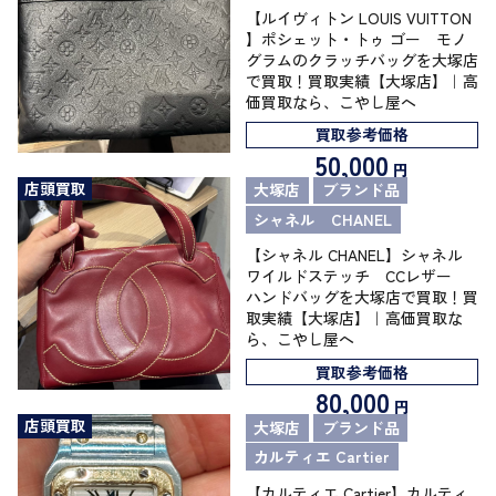
【ルイヴィトン LOUIS VUITTON
】ポシェット・トゥ ゴー モノ
グラムのクラッチバッグを大塚店
で買取！買取実績【大塚店】｜高
価買取なら、こやし屋へ
買取参考価格
50,000
円
店頭買取
大塚店
ブランド品
シャネル CHANEL
【シャネル CHANEL】シャネル
ワイルドステッチ CCレザー
ハンドバッグを大塚店で買取！買
取実績【大塚店】｜高価買取な
ら、こやし屋へ
買取参考価格
80,000
円
店頭買取
大塚店
ブランド品
カルティエ Cartier
【カルティエ Cartier】カルティ