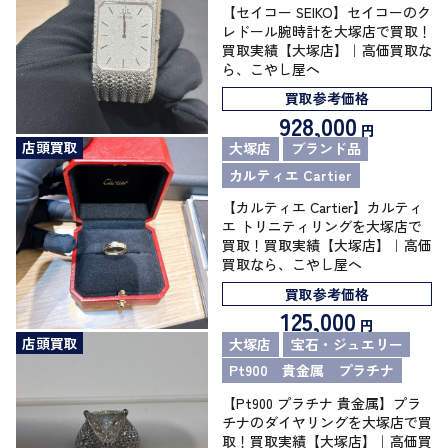
【セイコー SEIKO】セイコーのク
レドール腕時計を大塚店で買取！
買取実績【大塚店】｜高価買取な
ら、こやし屋へ
買取参考価格
928,000
円
店頭買取
大塚店
ブランド品
カルティエ Cartier
【カルティエ Cartier】カルティ
エ トリニティリングを大塚店で
買取！買取実績【大塚店】｜高価
買取なら、こやし屋へ
買取参考価格
125,000
円
店頭買取
大塚店
宝石・ジュエリー
Pt900 貴金属 プラチナ
【Pt900 プラチナ 貴金属】プラ
チナのダイヤリングを大塚店で買
取！買取実績【大塚店】｜高価買