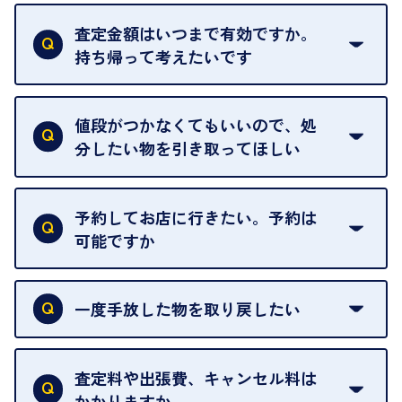
はい。全店舗一律です。
ただし、中古市場は日々変動するため、査定した日
査定金額はいつまで有効ですか。
によって査定額が変わることはございます。
持ち帰って考えたいです
査定額は当日限り有効です。
中古市場が日々変動するため、翌日には査定額が変
値段がつかなくてもいいので、処
わることがございます。
分したい物を引き取ってほしい
再販不可能な物は、場合によってはお断りすること
がございます。ご了承ください。
予約してお店に行きたい。予約は
可能ですか
申し訳ありませんが、現在はご来店の予約は承って
おりません。
一度手放した物を取り戻したい
ご予約がなくてもお待たせすることがないよう体制
当店は質店ではありませんので、買い取ったお品物
を整えておりますので、お好きな時にお越しくださ
は基本的に販売へと回されます。買い戻しはできま
査定料や出張費、キャンセル料は
い。
せんので、ご了承ください。
かかりますか
お急ぎの場合はスタッフに一言お声がけください。