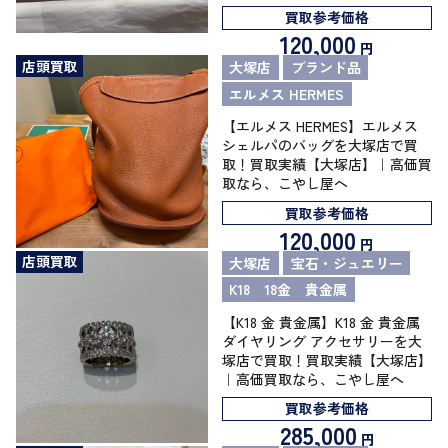
買取参考価格
120,000
円
店頭買取
大塚店
ブランド品
エルメス HERMES
【エルメス HERMES】エルメス
シェルパのバッグを大塚店で買
取！買取実績【大塚店】｜高価買
取なら、こやし屋へ
買取参考価格
120,000
円
店頭買取
大塚店
宝石・ジュエリー
K18 18金 貴金属
【K18 金 貴金属】K18 金 貴金属
ダイヤリング アクセサリーを大
塚店で買取！買取実績【大塚店】
｜高価買取なら、こやし屋へ
買取参考価格
285,000
円