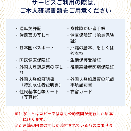
サービスご利用の際は、
ご本人確認書類をご用意ください
運転免許証
身体障がい者手帳
住民票の写し*1
健康保険証（船員保険
証）
日本国パスポート
戸籍の謄本、もしくは
抄本*2
国民健康保険証
生活保護受給証
外国人登録原票の写し
後期高齢者医療保険証
*1
外国人登録証明書
外国人登録原票の記載
（特別永住者証明書）
事項証明書
住民基本台帳カード
在留カード
（写真付）
※1
写しとはコピーではなく公的機関が発行した原本
に限ります。
※2
戸籍の附票の写しが添付されているものに限りま