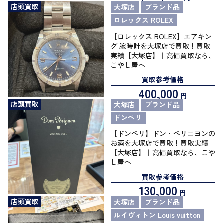
店頭買取
大塚店
ブランド品
ロレックス ROLEX
【ロレックス ROLEX】エアキン
グ 腕時計を大塚店で買取！買取
実績【大塚店】｜高価買取なら、
こやし屋へ
買取参考価格
400,000
円
店頭買取
大塚店
ブランド品
ドンペリ
【ドンペリ】ドン・ペリニヨンの
お酒を大塚店で買取！買取実績
【大塚店】｜高価買取なら、こや
し屋へ
買取参考価格
130,000
円
店頭買取
大塚店
ブランド品
ルイヴィトン Louis vuitton