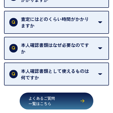
例外として、出張買取の場合は成約後でもクーリン
可能な限り、迅速に対応させていただきます。
一切いただいておりません。査定金額にご納得いた
グオフが可能です。
だけない場合は、その場でお断りいただいても問題
査定にはどのくらい時間がかかり
契約破棄という形で、お品物をお戻しすることがで
ございません。お気軽にご相談ください。
ますか
きます。
売却当日を含む8日間のうちに、お気軽にお申し出
お品物の内容や点数によって異なりますが、店頭買
ください。
取の場合は1点あたり数分程度が目安です。大量の
本人確認書類はなぜ必要なのです
出張買取のお品物は、8日間保管しております。
お品物の場合は、お時間をいただくことがございま
か
す。
買取店は古物営業法により、お客様のご本人確認を
行うことが義務付けられています。安心してお取引
本人確認書類として使えるものは
いただくためにも、ご協力をお願いいたします。
何ですか
・運転免許証
・健康保険証確認書
よくあるご質問
・マイナンバーカード
一覧はこちら
・在留カード