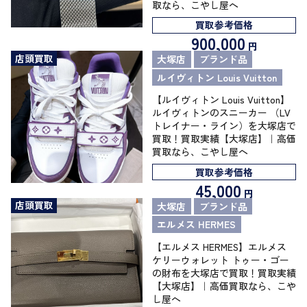
取なら、こやし屋へ
買取参考価格
900,000
円
店頭買取
大塚店
ブランド品
ルイヴィトン Louis Vuitton
【ルイヴィトン Louis Vuitton】
ルイヴィトンのスニーカー （LV
トレイナー・ライン）を大塚店で
買取！買取実績【大塚店】｜高価
買取なら、こやし屋へ
買取参考価格
45,000
円
店頭買取
大塚店
ブランド品
エルメス HERMES
【エルメス HERMES】エルメス
ケリーウォレット トゥー・ゴー
の財布を大塚店で買取！買取実績
【大塚店】｜高価買取なら、こや
し屋へ