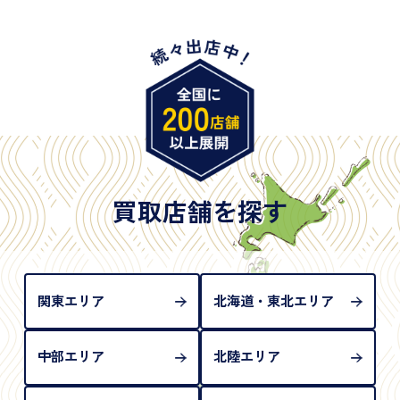
・身体障害手帳
・特別永住者証明書
・旧パスポート
※原則として「公的機関が発行し、氏名、住所、生
年月日が記載されているもの
※日本国政府発行のもの
※2020年2月4日以降に申請された新型パスポートに
は「所持人記入欄（住所記載欄）」が存在しないた
買取店舗を探す
め、単体では古物営業法上の本人確認書類として認
められない（住所確認ができないため）。補助書類
が必要となります
関東エリア
北海道・東北エリア
中部エリア
北陸エリア