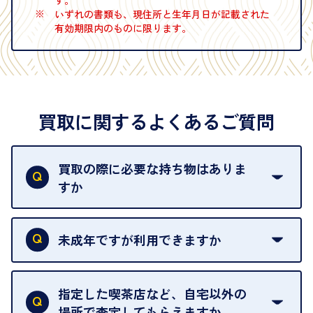
す。
※
いずれの書類も、現住所と生年月日が記載された
有効期限内のものに限ります。
買取に関するよくあるご質問
買取の際に必要な持ち物はありま
すか
本人確認書類をご用意ください。ご利用になれる書
類は
こちら
をご確認ください。
未成年ですが利用できますか
18歳未満の方は、保護者の同意があってもご利用い
ただけません。
指定した喫茶店など、自宅以外の
場所で査定してもらえますか