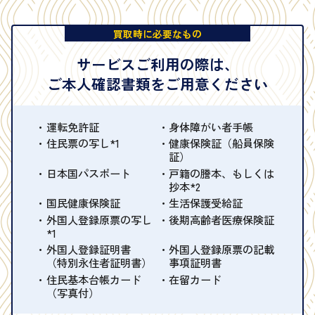
買取時に必要なもの
サービスご利用の際は、
ご本人確認書類をご用意ください
運転免許証
身体障がい者手帳
住民票の写し*1
健康保険証（船員保険
証）
日本国パスポート
戸籍の謄本、もしくは
抄本*2
国民健康保険証
生活保護受給証
外国人登録原票の写し
後期高齢者医療保険証
*1
外国人登録証明書
外国人登録原票の記載
（特別永住者証明書）
事項証明書
住民基本台帳カード
在留カード
（写真付）