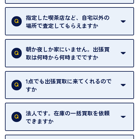
18歳未満の方は、保護者の同意があってもご利用い
ただけません。
指定した喫茶店など、自宅以外の
場所で査定してもらえますか
ご自宅以外での査定はお引き受けできません。ご指
定のお店や、ほかのお客様への迷惑となることが考
朝か夜しか家にいません。出張買
えられるためです。
取は何時から何時までですか
ご訪問可能時間は、10時から19時です。
ただし、お品物の種類や量によっては対応させてい
1点でも出張買取に来てくれるので
ただくことがあります。
すか
お気軽にお問合せください。
はい。1点でもお伺いします。
法人です。在庫の一括買取を依頼
できますか
はい。喜んで承ります。出張買取をご利用くださ