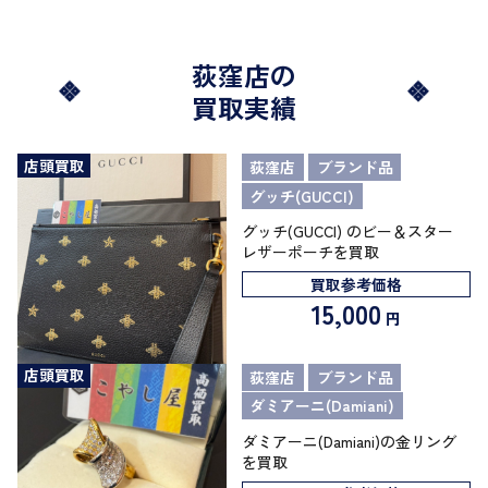
荻窪店の
買取実績
店頭買取
荻窪店
ブランド品
グッチ(GUCCI)
グッチ(GUCCI) のビー＆スター
レザーポーチを買取
買取参考価格
15,000
円
店頭買取
荻窪店
ブランド品
ダミアーニ(Damiani)
ダミアーニ(Damiani)の金リング
を買取