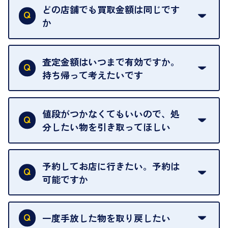
い。
どの店舗でも買取金額は同じです
ご指定の場所にお伺いします。
か
はい。全店舗一律です。
ただし、中古市場は日々変動するため、査定した日
査定金額はいつまで有効ですか。
によって査定額が変わることはございます。
持ち帰って考えたいです
査定額は当日限り有効です。
中古市場が日々変動するため、翌日には査定額が変
値段がつかなくてもいいので、処
わることがございます。
分したい物を引き取ってほしい
再販不可能な物は、場合によってはお断りすること
がございます。ご了承ください。
予約してお店に行きたい。予約は
可能ですか
申し訳ありませんが、現在はご来店の予約は承って
おりません。
一度手放した物を取り戻したい