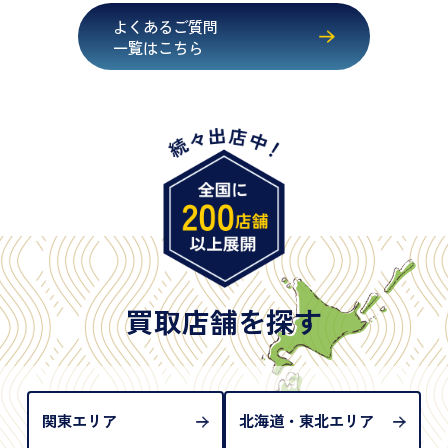
・健康保険証確認書
よくあるご質問
・マイナンバーカード
一覧はこちら
・在留カード
・身体障害手帳
・特別永住者証明書
・旧パスポート
※原則として「公的機関が発行し、氏名、住所、生
年月日が記載されているもの
※日本国政府発行のもの
※2020年2月4日以降に申請された新型パスポートに
は「所持人記入欄（住所記載欄）」が存在しないた
買取店舗を探す
め、単体では古物営業法上の本人確認書類として認
められない（住所確認ができないため）。補助書類
が必要となります
関東エリア
北海道・東北エリア