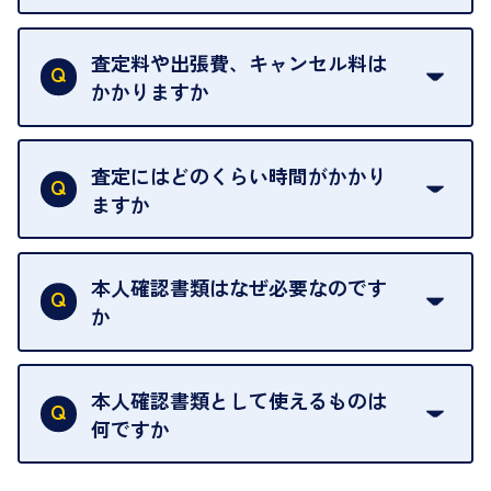
ご予約がなくてもお待たせすることがないよう体制
当店は質店ではありませんので、買い取ったお品物
を整えておりますので、お好きな時にお越しくださ
は基本的に販売へと回されます。買い戻しはできま
査定料や出張費、キャンセル料は
い。
せんので、ご了承ください。
かかりますか
お急ぎの場合はスタッフに一言お声がけください。
例外として、出張買取の場合は成約後でもクーリン
可能な限り、迅速に対応させていただきます。
一切いただいておりません。査定金額にご納得いた
グオフが可能です。
だけない場合は、その場でお断りいただいても問題
査定にはどのくらい時間がかかり
契約破棄という形で、お品物をお戻しすることがで
ございません。お気軽にご相談ください。
ますか
きます。
売却当日を含む8日間のうちに、お気軽にお申し出
お品物の内容や点数によって異なりますが、店頭買
ください。
取の場合は1点あたり数分程度が目安です。大量の
本人確認書類はなぜ必要なのです
出張買取のお品物は、8日間保管しております。
お品物の場合は、お時間をいただくことがございま
か
す。
買取店は古物営業法により、お客様のご本人確認を
行うことが義務付けられています。安心してお取引
本人確認書類として使えるものは
いただくためにも、ご協力をお願いいたします。
何ですか
・運転免許証