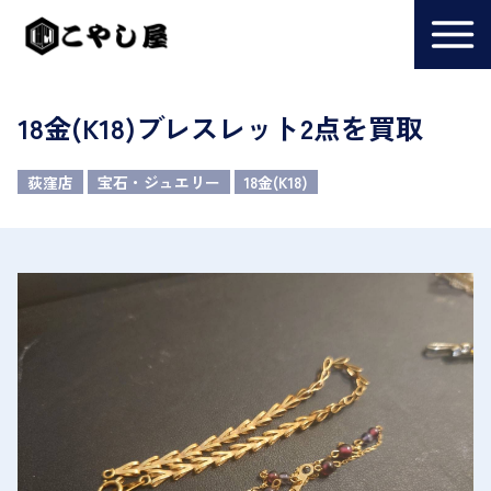
18金(K18)ブレスレット2点を買取
荻窪店
宝石・ジュエリー
18金(K18)