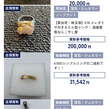
20,000
円
店頭買取
草加店
宝石・ジュエリー
ノーブランド
【草加市｜埼玉県】K18 メレダイ
ヤ付きカエル型リング｜ 高価買
取ならこやし屋
買取参考価格
200,000
円
店頭買取
総曲輪店
宝石・ジュエリー
K18のシンプルリングのご成約で
す！！
買取参考価格
31,542
円
店頭買取
総曲輪店
宝石・ジュエリー
シルバー