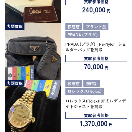
買取参考価格
240,000
円
店頭買取
荻窪店
ブランド品
PRADA (プラダ)
PRADA (プラダ) _Re-Nylon_ショ
ルダーバッグを買取
買取参考価格
70,000
円
店頭買取
荻窪店
腕時計
ロレックス(Rolex)
ロレックス(Rolex)10Pのレディデ
イトジャストを買取
買取参考価格
1,370,000
円