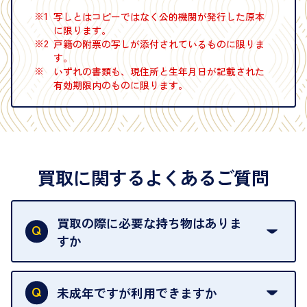
※1
写しとはコピーではなく公的機関が発行した原本
に限ります。
※2
戸籍の附票の写しが添付されているものに限りま
す。
※
いずれの書類も、現住所と生年月日が記載された
有効期限内のものに限ります。
買取に関するよくあるご質問
買取の際に必要な持ち物はありま
すか
本人確認書類をご用意ください。ご利用になれる書
類は
こちら
をご確認ください。
未成年ですが利用できますか